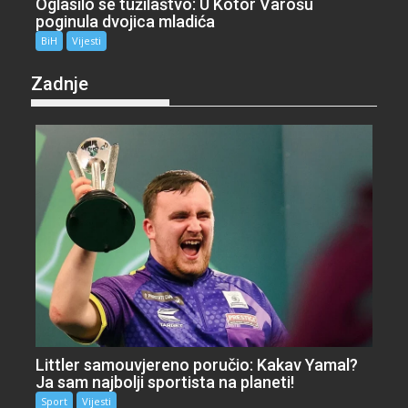
Oglasilo se tužilaštvo: U Kotor Varošu
poginula dvojica mladića
BiH
Vijesti
Zadnje
Littler samouvjereno poručio: Kakav Yamal?
Ja sam najbolji sportista na planeti!
Sport
Vijesti