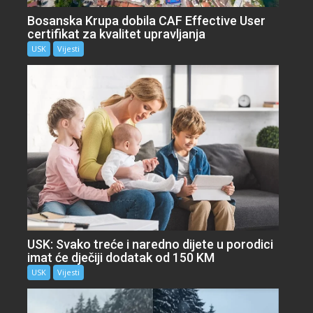
Bosanska Krupa dobila CAF Effective User
certifikat za kvalitet upravljanja
USK
Vijesti
USK: Svako treće i naredno dijete u porodici
imat će dječiji dodatak od 150 KM
USK
Vijesti