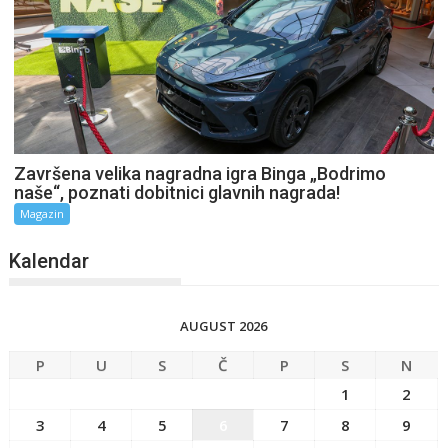
Završena velika nagradna igra Binga „Bodrimo
naše“, poznati dobitnici glavnih nagrada!
Magazin
Kalendar
AUGUST 2026
P
U
S
Č
P
S
N
1
2
3
4
5
6
7
8
9