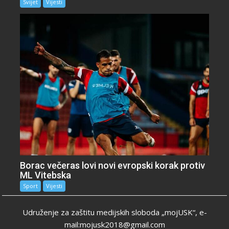
Svijet
Vijesti
Borac večeras lovi novi evropski korak protiv
ML Vitebska
Sport
Vijesti
Udruženje za zaštitu medijskih sloboda „mojUSK“, e-
mail:mojusk2018@gmail.com