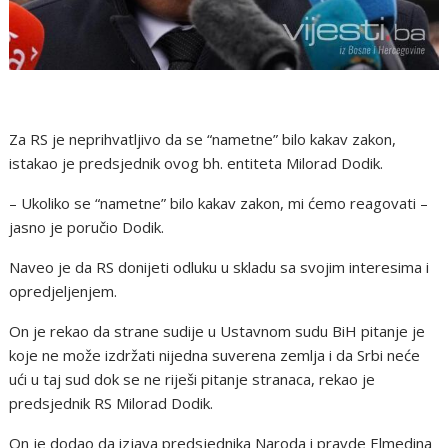
Za RS je neprihvatljivo da se “nametne” bilo kakav zakon,
istakao je predsjednik ovog bh. entiteta Milorad Dodik.
– Ukoliko se “nametne” bilo kakav zakon, mi ćemo reagovati –
jasno je poručio Dodik.
Naveo je da RS donijeti odluku u skladu sa svojim interesima i
opredjeljenjem.
On je rekao da strane sudije u Ustavnom sudu BiH pitanje je
koje ne može izdržati nijedna suverena zemlja i da Srbi neće
ući u taj sud dok se ne riješi pitanje stranaca, rekao je
predsjednik RS Milorad Dodik.
On je dodao da izjava predsjednika Naroda i pravde Elmedina