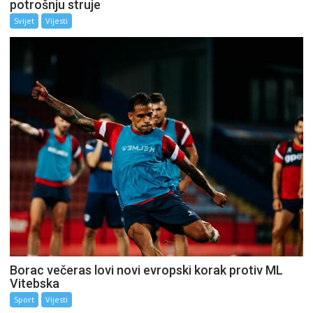
potrošnju struje
Svijet
Vijesti
Borac večeras lovi novi evropski korak protiv ML
Vitebska
Sport
Vijesti