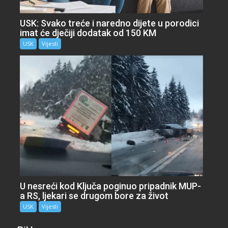
USK: Svako treće i naredno dijete u porodici
imat će dječiji dodatak od 150 KM
USK
Vijesti
U nesreći kod Ključa poginuo pripadnik MUP-
a RS, ljekari se drugom bore za život
USK
Vijesti