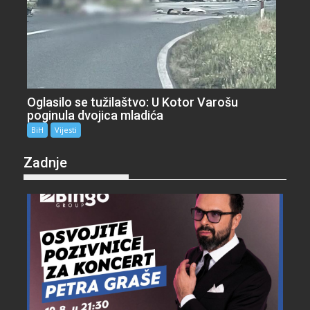
Oglasilo se tužilaštvo: U Kotor Varošu
poginula dvojica mladića
BiH
Vijesti
Zadnje