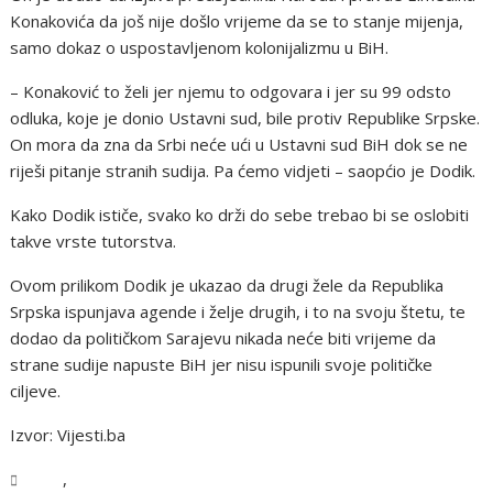
Konakovića da još nije došlo vrijeme da se to stanje mijenja,
samo dokaz o uspostavljenom kolonijalizmu u BiH.
– Konaković to želi jer njemu to odgovara i jer su 99 odsto
odluka, koje je donio Ustavni sud, bile protiv Republike Srpske.
On mora da zna da Srbi neće ući u Ustavni sud BiH dok se ne
riješi pitanje stranih sudija. Pa ćemo vidjeti – saopćio je Dodik.
Kako Dodik ističe, svako ko drži do sebe trebao bi se oslobiti
takve vrste tutorstva.
Ovom prilikom Dodik je ukazao da drugi žele da Republika
Srpska ispunjava agende i želje drugih, i to na svoju štetu, te
dodao da političkom Sarajevu nikada neće biti vrijeme da
strane sudije napuste BiH jer nisu ispunili svoje političke
ciljeve.
Izvor: Vijesti.ba
,
BiH
Vijesti