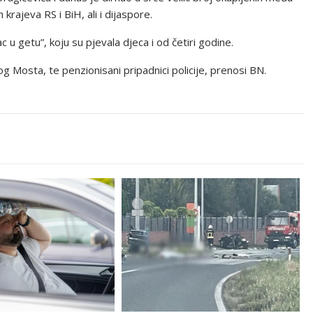
krajeva RS i BiH, ali i dijaspore.
 u getu”, koju su pjevala djeca i od četiri godine.
kog Mosta, te penzionisani pripadnici policije, prenosi BN.