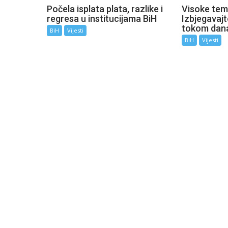
Počela isplata plata, razlike i
Visoke tem
regresa u institucijama BiH
Izbjegavaj
tokom dan
BiH
Vijesti
BiH
Vijesti