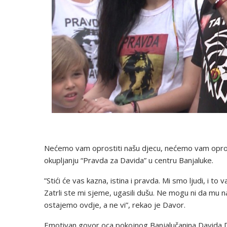
Nećemo vam oprostiti našu djecu, nećemo vam oprost
okupljanju “Pravda za Davida” u centru Banjaluke.
”Stići će vas kazna, istina i pravda. Mi smo ljudi, i 
Zatrli ste mi sjeme, ugasili dušu. Ne mogu ni da mu 
ostajemo ovdje, a ne vi”, rekao je Davor.
Emotivan govor oca pokojnog Banjalučanina Davida Dra