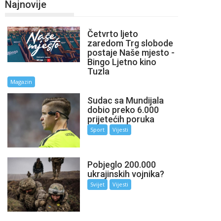
Najnovije
Četvrto ljeto
zaredom Trg slobode
postaje Naše mjesto -
Bingo Ljetno kino
Tuzla
Magazin
Sudac sa Mundijala
dobio preko 6.000
prijetećih poruka
Sport
Vijesti
Pobjeglo 200.000
ukrajinskih vojnika?
Svijet
Vijesti