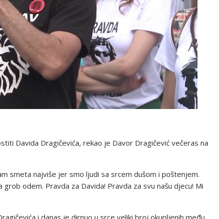
iti Davida Dragičevića, rekao je Davor Dragičević večeras na
to vam smeta najviše jer smo ljudi sa srcem dušom i poštenjem.
na grob odem. Pravda za Davida! Pravda za svu našu djecu! Mi
gičevića i danas je dirnuo u srce veliki broj okupljenih među