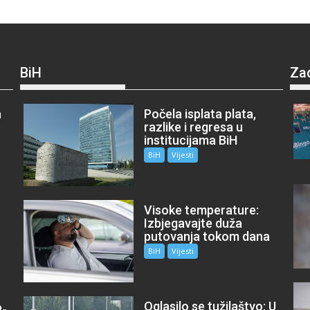
BiH
Za
a
Počela isplata plata,
razlike i regresa u
institucijama BiH
BiH
Vijesti
Visoke temperature:
Izbjegavajte duža
putovanja tokom dana
BiH
Vijesti
Oglasilo se tužilaštvo: U
P-