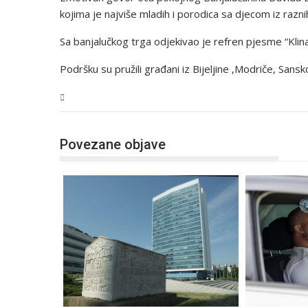
kojima je najviše mladih i porodica sa djecom iz raznih 
Sa banjalučkog trga odjekivao je refren pjesme “Klinac
Podršku su pružili građani iz Bijeljine ,Modriče, Sans
BiH
Povezane objave