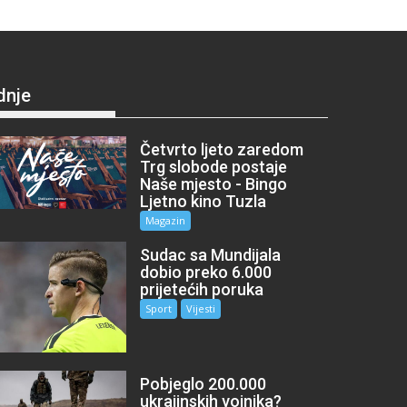
dnje
Četvrto ljeto zaredom
Trg slobode postaje
Naše mjesto - Bingo
Ljetno kino Tuzla
Magazin
Sudac sa Mundijala
dobio preko 6.000
prijetećih poruka
Sport
Vijesti
Pobjeglo 200.000
ukrajinskih vojnika?