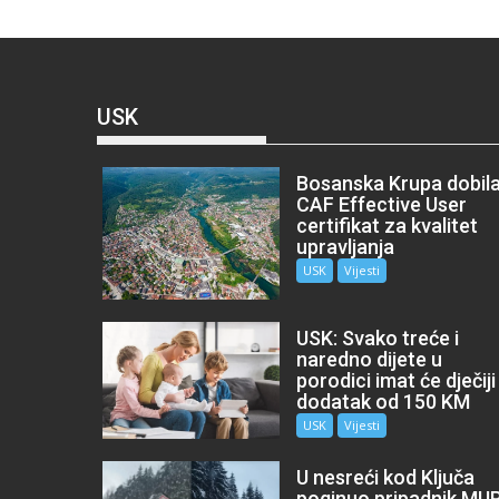
USK
Bosanska Krupa dobil
CAF Effective User
certifikat za kvalitet
upravljanja
USK
Vijesti
USK: Svako treće i
naredno dijete u
porodici imat će dječiji
dodatak od 150 KM
USK
Vijesti
U nesreći kod Ključa
poginuo pripadnik MU