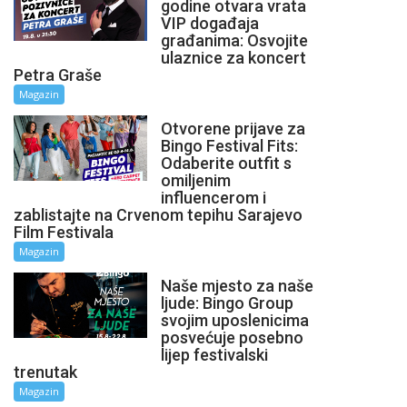
godine otvara vrata
VIP događaja
građanima: Osvojite
ulaznice za koncert
Petra Graše
Magazin
Otvorene prijave za
Bingo Festival Fits:
Odaberite outfit s
omiljenim
influencerom i
zablistajte na Crvenom tepihu Sarajevo
Film Festivala
Magazin
Naše mjesto za naše
ljude: Bingo Group
svojim uposlenicima
posvećuje posebno
lijep festivalski
trenutak
Magazin