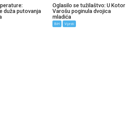
perature:
Oglasilo se tužilaštvo: U Kotor
te duža putovanja
Varošu poginula dvojica
a
mladića
BiH
Vijesti