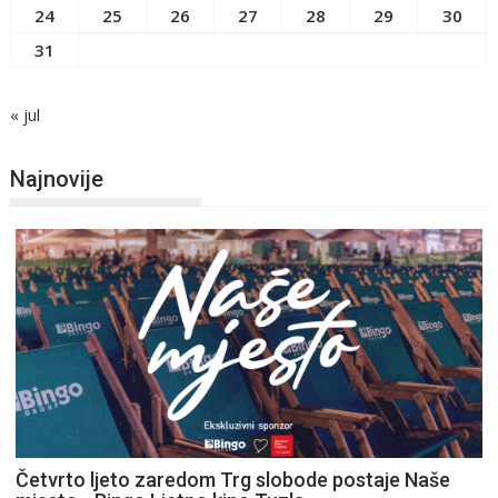
24
25
26
27
28
29
30
31
« jul
Najnovije
Četvrto ljeto zaredom Trg slobode postaje Naše