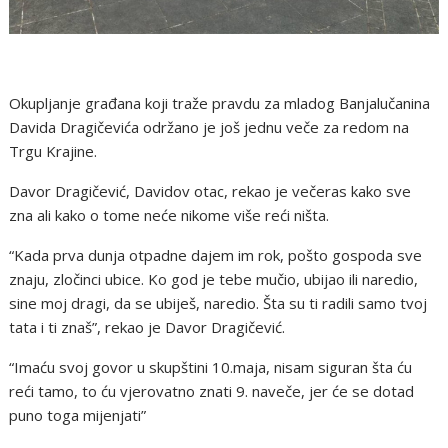
Okupljanje građana koji traže pravdu za mladog Banjalučanina
Davida Dragičevića održano je još jednu veče za redom na
Trgu Krajine.
Davor Dragičević, Davidov otac, rekao je večeras kako sve
zna ali kako o tome neće nikome više reći ništa.
“Kada prva dunja otpadne dajem im rok, pošto gospoda sve
znaju, zločinci ubice. Ko god je tebe mučio, ubijao ili naredio,
sine moj dragi, da se ubiješ, naredio. Šta su ti radili samo tvoj
tata i ti znaš”, rekao je Davor Dragičević.
“Imaću svoj govor u skupštini 10.maja, nisam siguran šta ću
reći tamo, to ću vjerovatno znati 9. naveče, jer će se dotad
puno toga mijenjati”