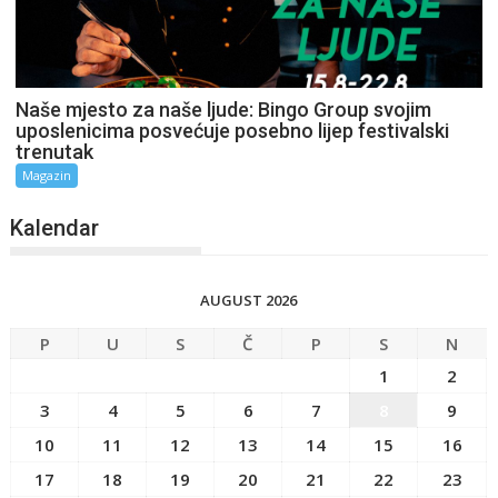
Naše mjesto za naše ljude: Bingo Group svojim
uposlenicima posvećuje posebno lijep festivalski
trenutak
Magazin
Kalendar
AUGUST 2026
P
U
S
Č
P
S
N
1
2
3
4
5
6
7
8
9
10
11
12
13
14
15
16
17
18
19
20
21
22
23