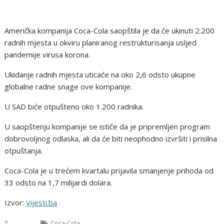
Američka kompanija Coca-Cola saopštila je da će ukinuti 2.200
radnih mjesta u okviru planiranog restrukturisanja usljed
pandemije virusa korona.
Ukidanje radnih mjesta uticaće na oko 2,6 odsto ukupne
globalne radne snage ove kompanije.
U SAD biće otpušteno oko 1.200 radnika.
U saopštenju kompanije se ističe da je pripremljen program
dobrovoljnog odlaska, ali da će biti neophodno izvršiti i prisilna
otpuštanja.
Coca-Cola je u trećem kvartalu prijavila smanjenje prihoda od
33 odsto na 1,7 milijardi dolara.
Izvor:
Vijesti.ba
Svijet
Coca-Cola