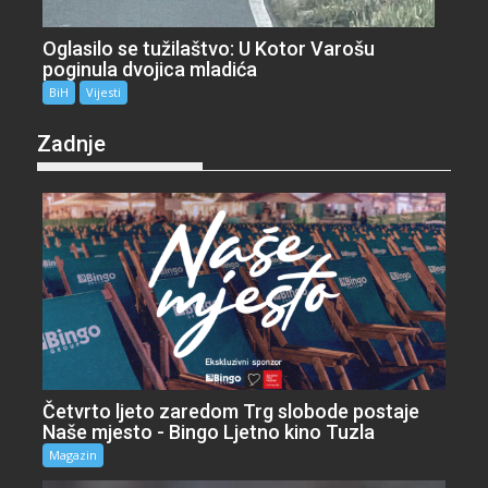
Oglasilo se tužilaštvo: U Kotor Varošu
poginula dvojica mladića
BiH
Vijesti
Zadnje
Četvrto ljeto zaredom Trg slobode postaje
Naše mjesto - Bingo Ljetno kino Tuzla
Magazin