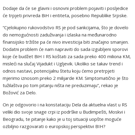
Dodaje da će se glavni i osnovni problem pojaviti i posljedice
će trpjeti privreda BiH i entiteta, posebno Republike Srpske.
“Cjelokupno rukovodstvo RS je pod sankcijama, što je dovelo
do nemogućnosti zaduživanja i izlaska na međunarodno
finansijsko tržište pa će nivo investicija biti značajno smanjen.
Dodatni problem će nam napraviti do sada izgubljeni sporovi
koje će budžet BiH I RS koštati za sada preko 400 miliona KM,
misleći na slučaj Vijadukt i Ugljevik. Ukoliko se takav trend i
odnos nastavi, potencijalnu štetu koju ćemo pretrpjeti
mjerimo iznosom preko 2 milijarde KM. Simptomatično je što
tužilaštva po tom pitanju ništa ne preduzimaju”, rekao je
Božović za Delo.
On je odgovorio i na konstataciju Dela da aktuelna vlast u RS
veliki dio svoje snage crpi iz podrške u Budimpešti, Moskvi i
Beogradu, te pitanje kako je u toj situaciji uopšte moguće
ozbiljno razgovarati o europskoj perspektivi BIH?