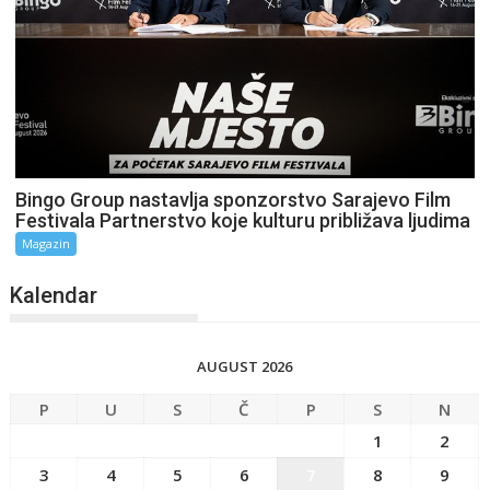
Bingo Group nastavlja sponzorstvo Sarajevo Film
Festivala Partnerstvo koje kulturu približava ljudima
Magazin
Kalendar
AUGUST 2026
P
U
S
Č
P
S
N
1
2
3
4
5
6
7
8
9