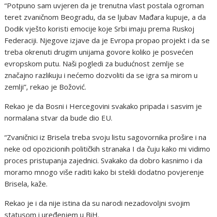
“Potpuno sam uvjeren da je trenutna vlast postala ogroman
teret zvaničnom Beogradu, da se ljubav Mađara kupuje, a da
Dodik vješto koristi emocije koje Srbi imaju prema Ruskoj
Federaciji. Njegove izjave da je Evropa propao projekt i da se
treba okrenuti drugim unijama govore koliko je posvećen
evropskom putu. Naši pogledi za budućnost zemlje se
značajno razlikuju i nećemo dozvoliti da se igra sa mirom u
zemlji”, rekao je Božović.
Rekao je da Bosni i Hercegovini svakako pripada i sasvim je
normalana stvar da bude dio EU.
“Zvaničnici iz Brisela treba svoju listu sagovornika prošire i na
neke od opozicionih političkih stranaka I da čuju kako mi vidimo
proces pristupanja zajednici. Svakako da dobro kasnimo i da
moramo mnogo više raditi kako bi stekli dodatno povjerenje
Brisela, kaže.
Rekao je i da nije istina da su narodi nezadovoljni svojim
statusom i uređenjem u BiH.