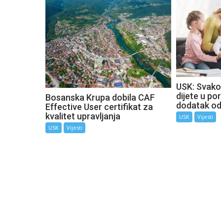
USK: Svako
dijete u por
Bosanska Krupa dobila CAF
dodatak o
Effective User certifikat za
kvalitet upravljanja
USK
Vijesti
USK
Vijesti