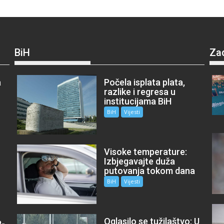
BiH
Za
a
Počela isplata plata,
razlike i regresa u
institucijama BiH
BiH
Vijesti
Visoke temperature:
Izbjegavajte duža
putovanja tokom dana
BiH
Vijesti
Oglasilo se tužilaštvo: U
P-