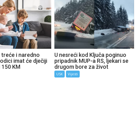
 treće i naredno
U nesreći kod Ključa poginuo
odici imat će dječiji
pripadnik MUP-a RS, ljekari se
d 150 KM
drugom bore za život
USK
Vijesti