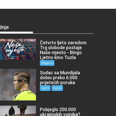
dnje
Četvrto ljeto zaredom
Trg slobode postaje
Naše mjesto - Bingo
Ljetno kino Tuzla
Magazin
Sudac sa Mundijala
dobio preko 6.000
prijetećih poruka
Sport
Vijesti
Pobjeglo 200.000
ukrajinskih vojnika?