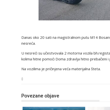
Danas oko 20 sati na magistralnom putu M14 Bosans
nesreća.
U nesreći su učestvovala 2 motorna vozila bh.registar
kolima hitne pomoći Doma zdravlja hitno prebačeni i p
Na vozilima je pričinjena veća materijalna šteta.
USK
Povezane objave