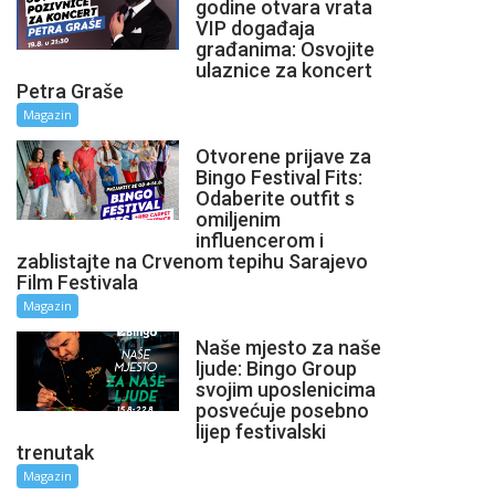
godine otvara vrata
VIP događaja
građanima: Osvojite
ulaznice za koncert
Petra Graše
Magazin
Otvorene prijave za
Bingo Festival Fits:
Odaberite outfit s
omiljenim
influencerom i
zablistajte na Crvenom tepihu Sarajevo
Film Festivala
Magazin
Naše mjesto za naše
ljude: Bingo Group
svojim uposlenicima
posvećuje posebno
lijep festivalski
trenutak
Magazin