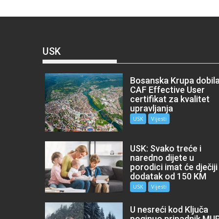
USK
Bosanska Krupa dobil
CAF Effective User
certifikat za kvalitet
upravljanja
USK
Vijesti
USK: Svako treće i
naredno dijete u
porodici imat će dječiji
dodatak od 150 KM
USK
Vijesti
U nesreći kod Ključa
poginuo pripadnik MU