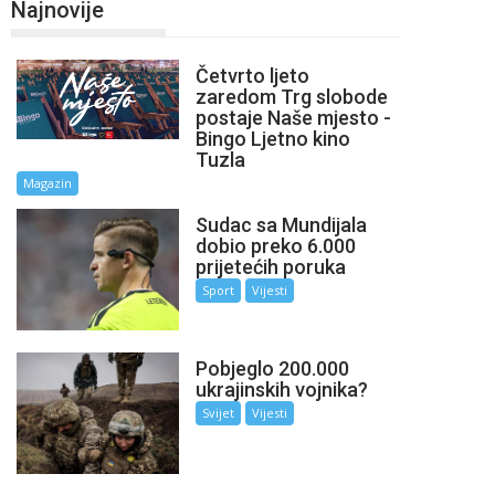
Najnovije
Četvrto ljeto
zaredom Trg slobode
postaje Naše mjesto -
Bingo Ljetno kino
Tuzla
Magazin
Sudac sa Mundijala
dobio preko 6.000
prijetećih poruka
Sport
Vijesti
Pobjeglo 200.000
ukrajinskih vojnika?
Svijet
Vijesti