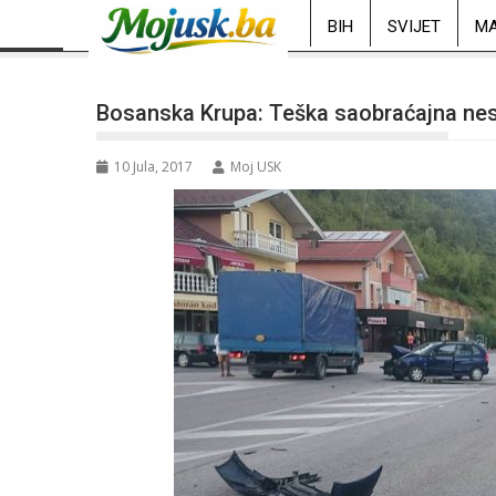
BIH
SVIJET
MA
Bosanska Krupa: Teška saobraćajna nesr
10 Jula, 2017
Moj USK