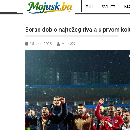
BIH
SVIJET
MA
Borac dobio najtežeg rivala u prvom kolu
16 Juna, 2026
Moj USK