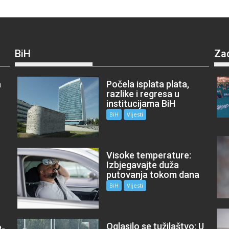
BiH
Za
a
Počela isplata plata,
razlike i regresa u
institucijama BiH
BiH
Vijesti
Visoke temperature:
Izbjegavajte duža
putovanja tokom dana
BiH
Vijesti
Oglasilo se tužilaštvo: U
P-