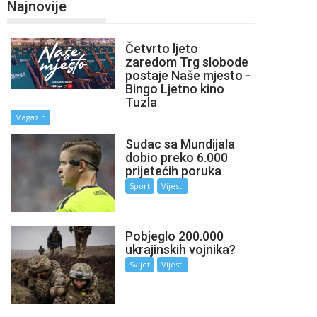
Najnovije
Četvrto ljeto
zaredom Trg slobode
postaje Naše mjesto -
Bingo Ljetno kino
Tuzla
Magazin
Sudac sa Mundijala
dobio preko 6.000
prijetećih poruka
Sport
Vijesti
Pobjeglo 200.000
ukrajinskih vojnika?
Svijet
Vijesti