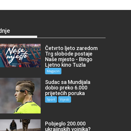
dnje
Četvrto ljeto zaredom
Trg slobode postaje
Naše mjesto - Bingo
Ljetno kino Tuzla
Magazin
Sudac sa Mundijala
dobio preko 6.000
prijetećih poruka
Sport
Vijesti
Pobjeglo 200.000
ukrajinskih vojnika?