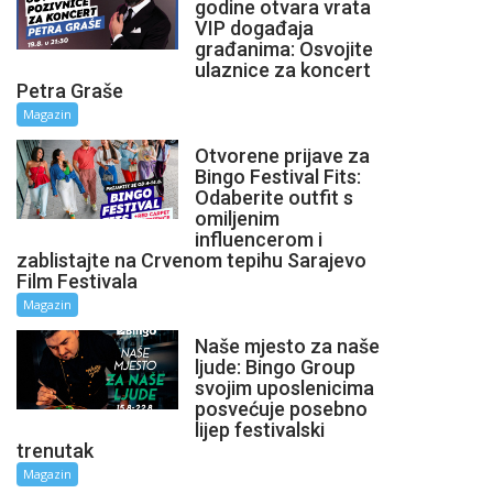
godine otvara vrata
VIP događaja
građanima: Osvojite
ulaznice za koncert
Petra Graše
Magazin
Otvorene prijave za
Bingo Festival Fits:
Odaberite outfit s
omiljenim
influencerom i
zablistajte na Crvenom tepihu Sarajevo
Film Festivala
Magazin
Naše mjesto za naše
ljude: Bingo Group
svojim uposlenicima
posvećuje posebno
lijep festivalski
trenutak
Magazin