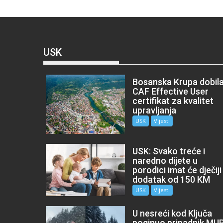
USK
Bosanska Krupa dobil
CAF Effective User
certifikat za kvalitet
upravljanja
USK
Vijesti
USK: Svako treće i
naredno dijete u
porodici imat će dječiji
dodatak od 150 KM
USK
Vijesti
U nesreći kod Ključa
poginuo pripadnik MU