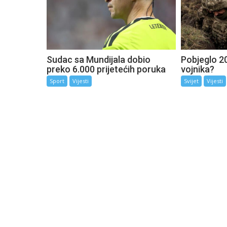
Sudac sa Mundijala dobio
Pobjeglo 20
preko 6.000 prijetećih poruka
vojnika?
Sport
Vijesti
Svijet
Vijesti