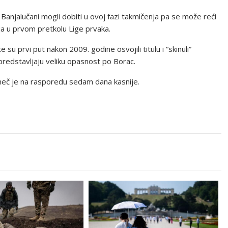
Banjalučani mogli dobiti u ovoj fazi takmičenja pa se može reći
elja u prvom pretkolu Lige prvaka.
su prvi put nakon 2009. godine osvojili titulu i “skinuli”
redstavljaju veliku opasnost po Borac.
š meč je na rasporedu sedam dana kasnije.