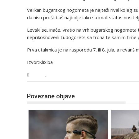
Velikan bugarskog nogometa je najteži rival kojeg su 
da nisu prošli baš najbolje iako su imali status nosit
Levski se, inače, vratio na vrh bugarskog nogometa te 
neprikosnoveni Ludogorets sa trona te samim time p
Prva utakmica je na rasporedu 7. ili 8. jula, a revan
Izvor:Klix.ba
,
Sport
Vijesti
Povezane objave