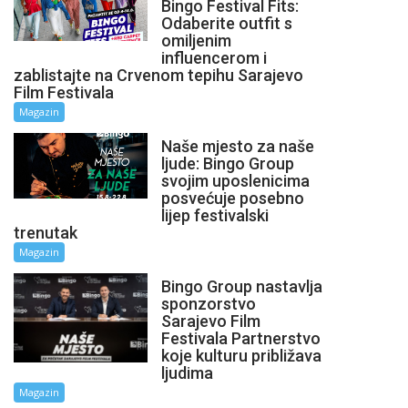
Bingo Festival Fits:
Odaberite outfit s
omiljenim
influencerom i
zablistajte na Crvenom tepihu Sarajevo
Film Festivala
Magazin
Naše mjesto za naše
ljude: Bingo Group
svojim uposlenicima
posvećuje posebno
lijep festivalski
trenutak
Magazin
Bingo Group nastavlja
sponzorstvo
Sarajevo Film
Festivala Partnerstvo
koje kulturu približava
ljudima
Magazin