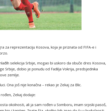
gra za reprezentaciju Kosova, koja je priznata od FIFA-e i
brzo.
 mlađih selekcija Srbije, mogao bi uskoro da obuče dres Kosova,
lige Srbije, dobio je ponudu od Fadilja Vokrija, predsjednika
 ove zemlje.
ci. Ona još nije konačna – rekao je Zekaj za Blic.
je rođen, Zekaj dodaje:
dosta okolnosti, ali ja sam rođen u Somboru, imam srpski pasoš,
am bio i kapiten. Znate šta, ukoliko bih znao da ću u budućnosti