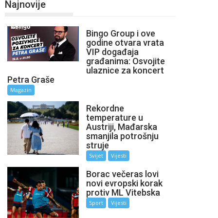
Najnovije
Bingo Group i ove
godine otvara vrata
VIP događaja
građanima: Osvojite
ulaznice za koncert
Petra Graše
Magazin
Rekordne
temperature u
Austriji, Mađarska
smanjila potrošnju
struje
Svijet
Vijesti
Borac večeras lovi
novi evropski korak
protiv ML Vitebska
Sport
Vijesti