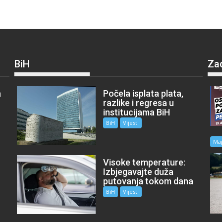
BiH
Za
a
Počela isplata plata,
razlike i regresa u
institucijama BiH
BiH
Vijesti
Ma
Visoke temperature:
Izbjegavajte duža
putovanja tokom dana
BiH
Vijesti