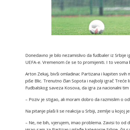
Donedavno je bilo nezamislivo da fudbaler iz Srbije i
UEFA-e. Vremenom će se to promijeniti. I to veoma 
Arton Zekaj, bivši omladinac Partizana i kapiten svih
piše Blic. Trenutno član Sopota i najbolji igrač Treće 
Fudbalskog saveza Kosova, da igra za nacionalni tim
– Poziv je stigao, ali moram dobro da razmislim o odlu
Na pitanje plaši li se reakcija u Srbiji, zemlje u kojoj 
– Ne, ne bih, vjerujem, imao problema. Zavisi to od 
igrao sam za Partizan i mlađe kategorije Srbije, čiji s