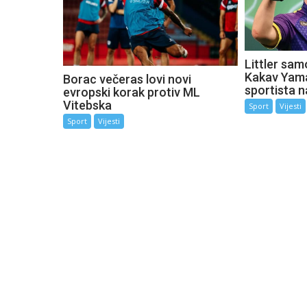
Littler sam
Kakav Yama
Borac večeras lovi novi
sportista n
evropski korak protiv ML
Vitebska
Sport
Vijesti
Sport
Vijesti