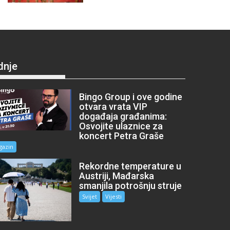
dnje
Bingo Group i ove godine
otvara vrata VIP
događaja građanima:
Osvojite ulaznice za
koncert Petra Graše
gazin
Rekordne temperature u
Austriji, Mađarska
smanjila potrošnju struje
Svijet
Vijesti