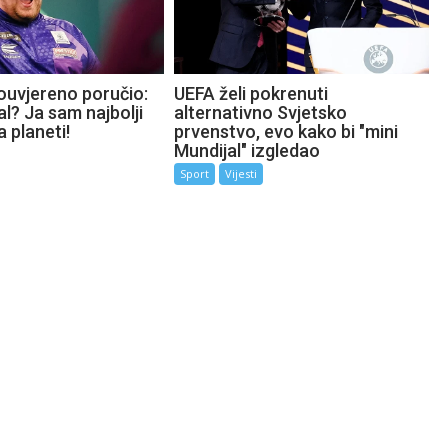
ouvjereno poručio:
UEFA želi pokrenuti
l? Ja sam najbolji
alternativno Svjetsko
a planeti!
prvenstvo, evo kako bi "mini
Mundijal" izgledao
Sport
Vijesti