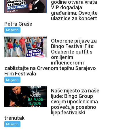
godine otvara vrata
VIP događaja
građanima: Osvojite
ulaznice za koncert
Petra Graše
Magazin
Otvorene prijave za
Bingo Festival Fits:
Odaberite outfit s
omiljenim
influencerom i
zablistajte na Crvenom tepihu Sarajevo
Film Festivala
Magazin
Naše mjesto za naše
ljude: Bingo Group
svojim uposlenicima
posvećuje posebno
lijep festivalski
trenutak
Magazin