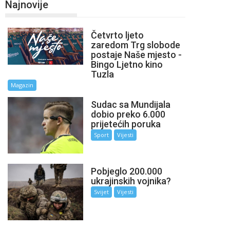
Najnovije
Četvrto ljeto
zaredom Trg slobode
postaje Naše mjesto -
Bingo Ljetno kino
Tuzla
Magazin
Sudac sa Mundijala
dobio preko 6.000
prijetećih poruka
Sport
Vijesti
Pobjeglo 200.000
ukrajinskih vojnika?
Svijet
Vijesti