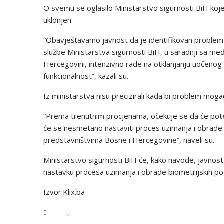
O svemu se oglasilo Ministarstvo sigurnosti BiH koje i
uklonjen.
“Obavještavamo javnost da je identifikovan problem
službe Ministarstva sigurnosti BiH, u saradnji sa me
Hercegovini, intenzivno rade na otklanjanju uočenog 
funkcionalnost”, kazali su.
Iz ministarstva nisu precizirali kada bi problem mogao 
“Prema trenutnim procjenama, očekuje se da će pot
će se nesmetano nastaviti proces uzimanja i obrade
predstavništvima Bosne i Hercegovine”, naveli su.
Ministarstvo sigurnosti BiH će, kako navode, javnos
nastavku procesa uzimanja i obrade biometrijskih po
Izvor:Klix.ba
,
BiH
Vijesti