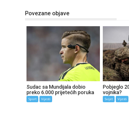
Povezane objave
Sudac sa Mundijala dobio
Pobjeglo 20
preko 6.000 prijetećih poruka
vojnika?
Sport
Vijesti
Svijet
Vijesti