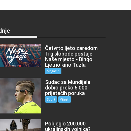
dnje
Četvrto ljeto zaredom
Trg slobode postaje
Naše mjesto - Bingo
Ljetno kino Tuzla
Magazin
Sudac sa Mundijala
dobio preko 6.000
prijetećih poruka
Sport
Vijesti
Pobjeglo 200.000
ukrajinskih vojnika?