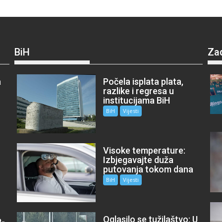
BiH
Za
a
Počela isplata plata,
razlike i regresa u
institucijama BiH
BiH
Vijesti
Visoke temperature:
Izbjegavajte duža
putovanja tokom dana
BiH
Vijesti
Oglasilo se tužilaštvo: U
P-