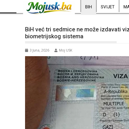
BIH
SVIJET
MA
BiH već tri sedmice ne može izdavati v
biometrijskog sistema
3 Juna, 2026
Moj USK