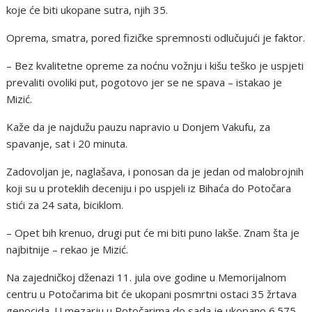
koje će biti ukopane sutra, njih 35.
Oprema, smatra, pored fizičke spremnosti odlučujući je faktor.
– Bez kvalitetne opreme za noćnu vožnju i kišu teško je uspjeti
prevaliti ovoliki put, pogotovo jer se ne spava – istakao je
Mizić.
Kaže da je najdužu pauzu napravio u Donjem Vakufu, za
spavanje, sat i 20 minuta.
Zadovoljan je, naglašava, i ponosan da je jedan od malobrojnih
koji su u proteklih deceniju i po uspjeli iz Bihaća do Potočara
stići za 24 sata, biciklom.
– Opet bih krenuo, drugi put će mi biti puno lakše. Znam šta je
najbitnije – rekao je Mizić.
Na zajedničkoj dženazi 11. jula ove godine u Memorijalnom
centru u Potočarima bit će ukopani posmrtni ostaci 35 žrtava
genocida. U mezarju u Potočarima do sada je ukopano 6.575