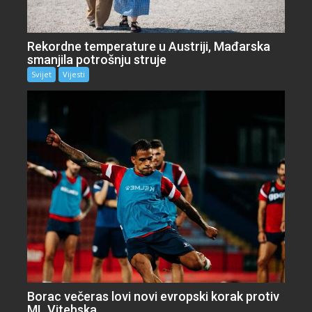
Rekordne temperature u Austriji, Mađarska
smanjila potrošnju struje
Svijet
Vijesti
Borac večeras lovi novi evropski korak protiv
ML Vitebska