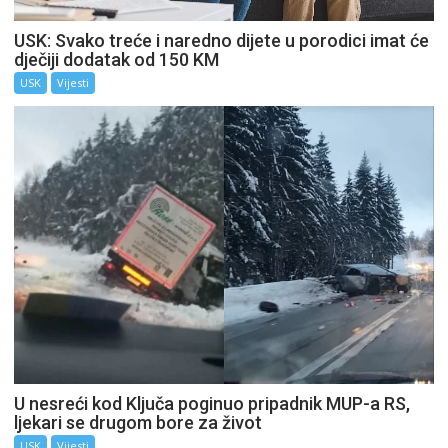
USK: Svako treće i naredno dijete u porodici imat će
dječiji dodatak od 150 KM
USK
Vijesti
U nesreći kod Ključa poginuo pripadnik MUP-a RS,
ljekari se drugom bore za život
USK
Vijesti