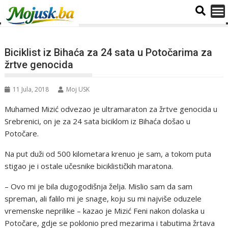
Biciklist iz Bihaća za 24 sata u Potočarima za
žrtve genocida
11 Jula, 2018
Moj USK
Muhamed Mizić odvezao je ultramaraton za žrtve genocida u
Srebrenici, on je za 24 sata biciklom iz Bihaća došao u
Potočare.
Na put duži od 500 kilometara krenuo je sam, a tokom puta
stigao je i ostale učesnike biciklističkih maratona.
– Ovo mi je bila dugogodišnja želja. Mislio sam da sam
spreman, ali falilo mi je snage, koju su mi najviše oduzele
vremenske neprilike – kazao je Mizić Feni nakon dolaska u
Potočare, gdje se poklonio pred mezarima i tabutima žrtava