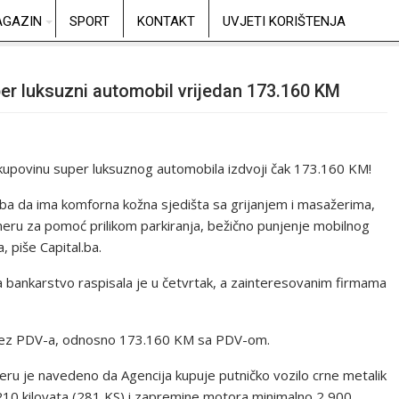
GAZIN
SPORT
KONTAKT
UVJETI KORIŠTENJA
er luksuzni automobil vrijedan 173.160 KM
 kupovinu super luksuznog automobila izdvoji čak 173.160 KM!
eba da ima komforna kožna sjedišta sa grijanjem i masažerima,
ru za pomoć prilikom parkiranja, bežično punjenje mobilnog
, piše Capital.ba.
 bankarstvo raspisala je u četvrtak, a zainteresovanim firmama
 bez PDV-a, odnosno 173.160 KM sa PDV-om.
nderu je navedeno da Agencija kupuje putničko vozilo crne metalik
10 kilovata (281 KS) i zapremine motora minimalno 2 900