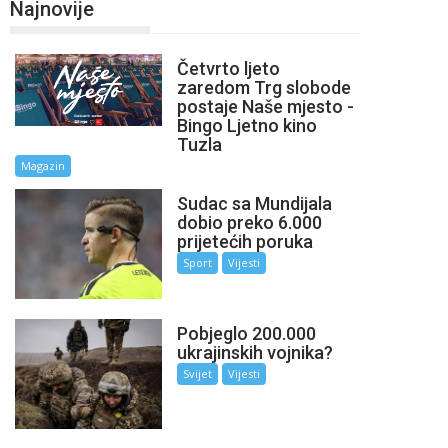
Najnovije
Četvrto ljeto
zaredom Trg slobode
postaje Naše mjesto -
Bingo Ljetno kino
Tuzla
Magazin
Sudac sa Mundijala
dobio preko 6.000
prijetećih poruka
Sport
Vijesti
Pobjeglo 200.000
ukrajinskih vojnika?
Svijet
Vijesti