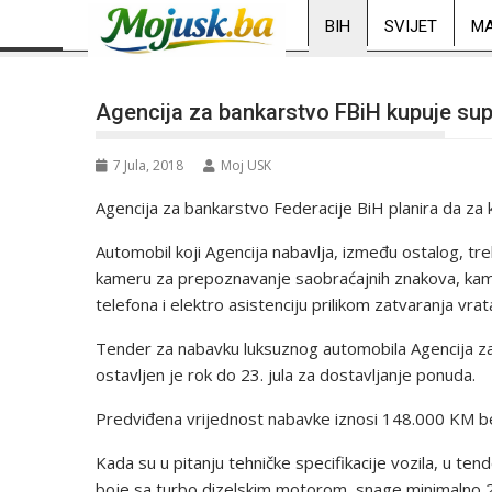
BIH
SVIJET
MA
Agencija za bankarstvo FBiH kupuje sup
7 Jula, 2018
Moj USK
Agencija za bankarstvo Federacije BiH planira da za
Automobil koji Agencija nabavlja, između ostalog, tr
kameru za prepoznavanje saobraćajnih znakova, kame
telefona i elektro asistenciju prilikom zatvaranja vrata
Tender za nabavku luksuznog automobila Agencija za
ostavljen je rok do 23. jula za dostavljanje ponuda.
Predviđena vrijednost nabavke iznosi 148.000 KM
Kada su u pitanju tehničke specifikacije vozila, u te
boje sa turbo dizelskim motorom, snage minimalno 2