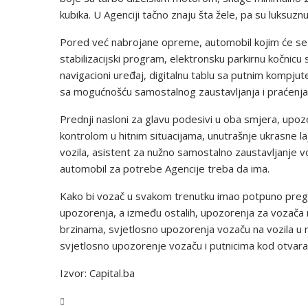
kubika. U Agenciji tačno znaju šta žele, pa su luksuz
Pored već nabrojane opreme, automobil kojim će se r
stabilizacijski program, elektronsku parkirnu kočnicu 
navigacioni uređaj, digitalnu tablu sa putnim kompj
sa mogućnošću samostalnog zaustavljanja i praćenja 
Prednji nasloni za glavu podesivi u oba smjera, up
kontrolom u hitnim situacijama, unutrašnje ukrasne 
vozila, asistent za nužno samostalno zaustavljanje v
automobil za potrebe Agencije treba da ima.
Kako bi vozač u svakom trenutku imao potpuno pregled
upozorenja, a između ostalih, upozorenja za vozača 
brzinama, svjetlosno upozorenja vozaču na vozila u m
svjetlosno upozorenje vozaču i putnicima kod otvara
Izvor: Capital.ba
BiH