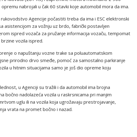
nu opremu nabrojali u čak 60 stavki koje automobil mora da ima.
ukovodstvo Agencije počastiti treba da ima i ESC elektronski
sa asistencijom za vožnju uz brdo, fabrički postavljen
uterom ispred vozača za pružanje informacija vozaču, tempomat
brzine vozila ispred.
ozorenje o napuštanju vozne trake sa poluautomatskom
lajsne prirodno drvo smeđe, pomoć za samostalno parkiranje
ozila u hitnim situacijama samo je još dio opreme koju
nost, u Agenciji su tražili i da automobil ima brojna
na bočno nadolazeća vozila u raskrsnicama pri manjim
rtvom uglu ili na vozila koja ugrožavaju prestrojavanje,
nja vrata na promet bočno i nazad.