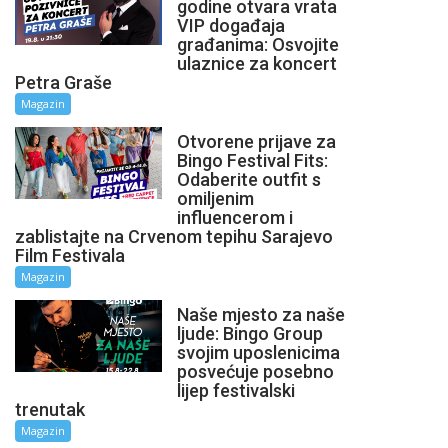
godine otvara vrata
VIP događaja
građanima: Osvojite
ulaznice za koncert
Petra Graše
Magazin
Otvorene prijave za
Bingo Festival Fits:
Odaberite outfit s
omiljenim
influencerom i
zablistajte na Crvenom tepihu Sarajevo
Film Festivala
Magazin
Naše mjesto za naše
ljude: Bingo Group
svojim uposlenicima
posvećuje posebno
lijep festivalski
trenutak
Magazin