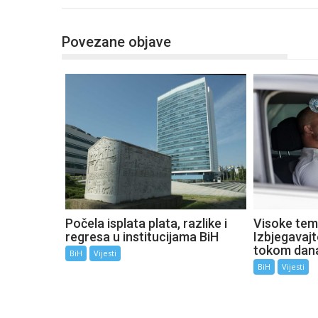
Povezane objave
Počela isplata plata, razlike i
Visoke tem
regresa u institucijama BiH
Izbjegavaj
tokom dan
BiH
Vijesti
BiH
Vijesti