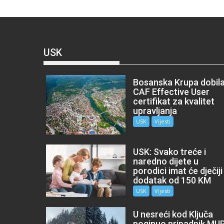
USK
Bosanska Krupa dobil
CAF Effective User
certifikat za kvalitet
upravljanja
USK
Vijesti
USK: Svako treće i
naredno dijete u
porodici imat će dječiji
dodatak od 150 KM
USK
Vijesti
U nesreći kod Ključa
poginuo pripadnik MU