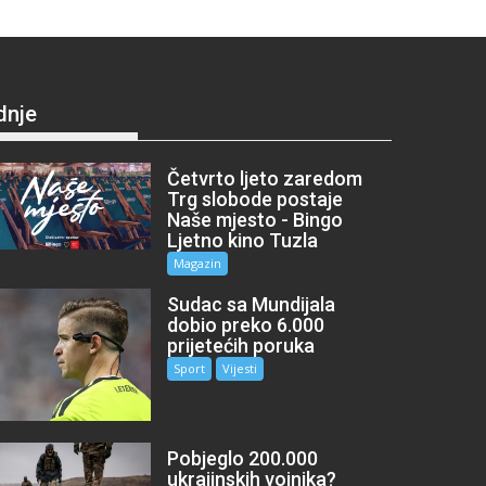
dnje
Četvrto ljeto zaredom
Trg slobode postaje
Naše mjesto - Bingo
Ljetno kino Tuzla
Magazin
Sudac sa Mundijala
dobio preko 6.000
prijetećih poruka
Sport
Vijesti
Pobjeglo 200.000
ukrajinskih vojnika?