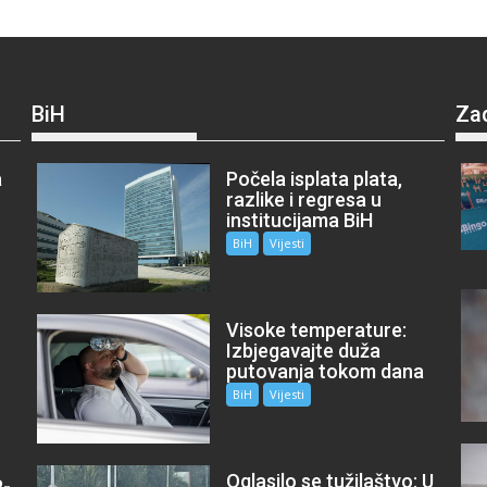
BiH
Za
a
Počela isplata plata,
razlike i regresa u
institucijama BiH
BiH
Vijesti
Visoke temperature:
Izbjegavajte duža
putovanja tokom dana
BiH
Vijesti
Oglasilo se tužilaštvo: U
P-