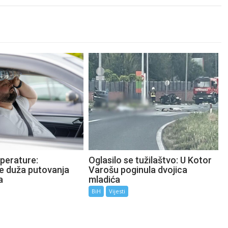
perature:
Oglasilo se tužilaštvo: U Kotor
te duža putovanja
Varošu poginula dvojica
a
mladića
BiH
Vijesti