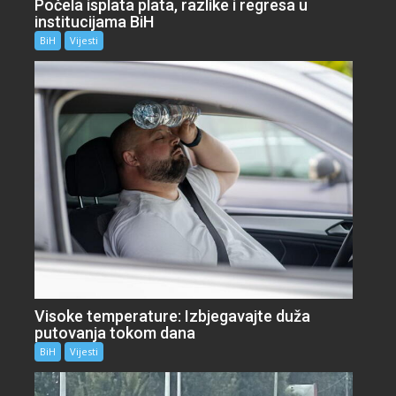
Počela isplata plata, razlike i regresa u
institucijama BiH
BiH
Vijesti
Visoke temperature: Izbjegavajte duža
putovanja tokom dana
BiH
Vijesti