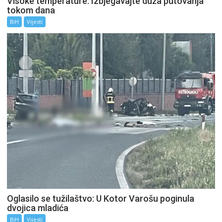
Visoke temperature: Izbjegavajte duža putovanja
tokom dana
BiH
Vijesti
Oglasilo se tužilaštvo: U Kotor Varošu poginula
dvojica mladića
BiH
Vijesti