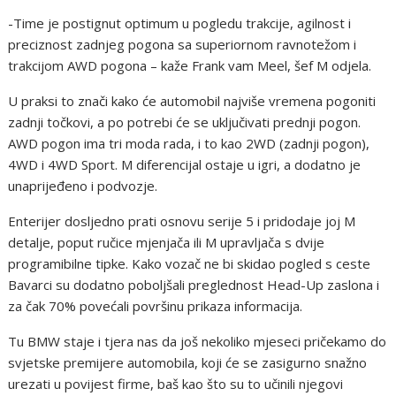
-Time je postignut optimum u pogledu trakcije, agilnost i
preciznost zadnjeg pogona sa superiornom ravnotežom i
trakcijom AWD pogona – kaže Frank vam Meel, šef M odjela.
U praksi to znači kako će automobil najviše vremena pogoniti
zadnji točkovi, a po potrebi će se uključivati prednji pogon.
AWD pogon ima tri moda rada, i to kao 2WD (zadnji pogon),
4WD i 4WD Sport. M diferencijal ostaje u igri, a dodatno je
unaprijeđeno i podvozje.
Enterijer dosljedno prati osnovu serije 5 i pridodaje joj M
detalje, poput ručice mjenjača ili M upravljača s dvije
programibilne tipke. Kako vozač ne bi skidao pogled s ceste
Bavarci su dodatno poboljšali preglednost Head-Up zaslona i
za čak 70% povećali površinu prikaza informacija.
Tu BMW staje i tjera nas da još nekoliko mjeseci pričekamo do
svjetske premijere automobila, koji će se zasigurno snažno
urezati u povijest firme, baš kao što su to učinili njegovi