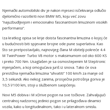
Njemački automobilski div je nakon mjeseci isčekivanja odlučio
djelomično razotkriti novi BMW M5, koju već zovu
“najuzbudljivijom i emocionalno fascinantnom limuzinom visokih
performansi“.
Iza kratkog opisa se krije doista fascinantna limuzina o kojoj će
u budućnosti biti spjevane brojne ode pune superlativa. Kao
što se pretpostavljalo, najnovijeg člana M obitelji pokreće 4.4
M TwinPower Turbo V8 motor s maksimumom od oko 600 KS
i preko 700 Nm. Usaglašen je sa osmostepenim M Steptronic
mjenjačem, a koji omogućava juriš iz snova. Tako će ova
prestižna njemačka limuzina “uhvatiti“ 100 km/h za manje od
3,5 sekundi. Ako nekog zanima, prosječna potrošnja goriva je
10,5 l/100 km, stoji u službenom saopćenju.
Novi M5 dobiva i M xDrive pogon na sve točkove. Zahvaljujući
centralnoj nadzornoj jedinici pogon se prilagođava dinamici
vozila, kako u longitudinalnom, tako i u lateralnom smislu.