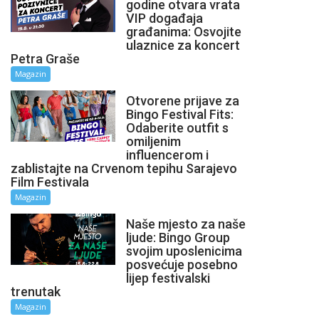
godine otvara vrata
VIP događaja
građanima: Osvojite
ulaznice za koncert
Petra Graše
Magazin
Otvorene prijave za
Bingo Festival Fits:
Odaberite outfit s
omiljenim
influencerom i
zablistajte na Crvenom tepihu Sarajevo
Film Festivala
Magazin
Naše mjesto za naše
ljude: Bingo Group
svojim uposlenicima
posvećuje posebno
lijep festivalski
trenutak
Magazin