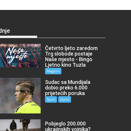
dnje
Četvrto ljeto zaredom
Trg slobode postaje
Naše mjesto - Bingo
Ljetno kino Tuzla
Magazin
Sudac sa Mundijala
dobio preko 6.000
prijetećih poruka
Sport
Vijesti
Pobjeglo 200.000
ukrajinskih vojnika?