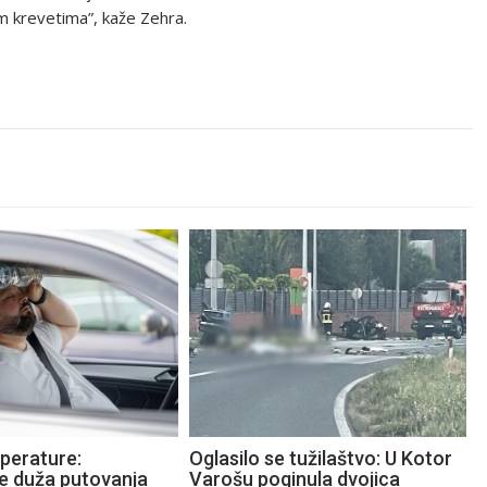
m krevetima”, kaže Zehra.
perature:
Oglasilo se tužilaštvo: U Kotor
te duža putovanja
Varošu poginula dvojica