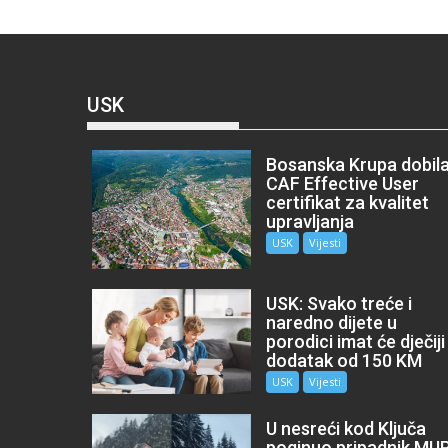
USK
Bosanska Krupa dobil
CAF Effective User
certifikat za kvalitet
upravljanja
USK
Vijesti
USK: Svako treće i
naredno dijete u
porodici imat će dječiji
dodatak od 150 KM
USK
Vijesti
U nesreći kod Ključa
poginuo pripadnik MU