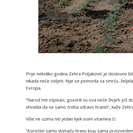
Prije nekoliko godina Zehra Poljaković je doslovno bi
nikada neće vidjeti. Nije se pomorila sa smrću, željela
Evropa.
“Narod me otpisao, govorili su ova neće živjeti još 
shvatila da se samo treba zdravo hraniti”, kaže Zehra
Više ne uzima niti jedan lijek osim vitamina D.
“Koristim samo domaću hranu koju sama proizvedem. Ko