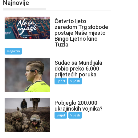
Najnovije
Četvrto ljeto
zaredom Trg slobode
postaje Naše mjesto -
Bingo Ljetno kino
Tuzla
Magazin
Sudac sa Mundijala
dobio preko 6.000
prijetećih poruka
Sport
Vijesti
Pobjeglo 200.000
ukrajinskih vojnika?
Svijet
Vijesti