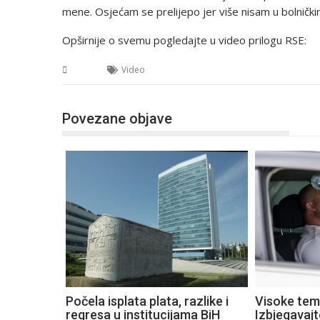
mene. Osjećam se prelijepo jer više nisam u bolnički
Opširnije o svemu pogledajte u video prilogu RSE:
BiH
Video
Povezane objave
Počela isplata plata, razlike i
Visoke tem
regresa u institucijama BiH
Izbjegavaj