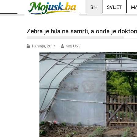
BIH
SVIJET
MA
Zehra je bila na samrti, a onda je doktor
18 Maja, 2017
Moj USK