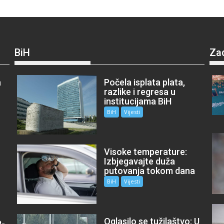
BiH
Za
a
Počela isplata plata,
razlike i regresa u
institucijama BiH
BiH
Vijesti
Visoke temperature:
Izbjegavajte duža
putovanja tokom dana
BiH
Vijesti
Oglasilo se tužilaštvo: U
P-