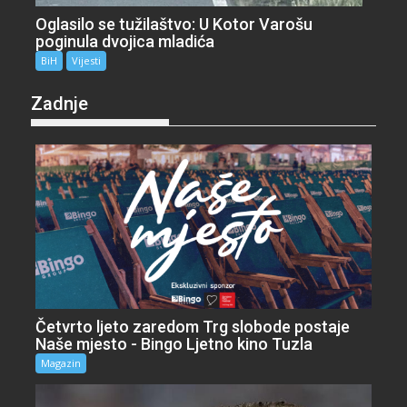
Oglasilo se tužilaštvo: U Kotor Varošu
poginula dvojica mladića
BiH
Vijesti
Zadnje
Četvrto ljeto zaredom Trg slobode postaje
Naše mjesto - Bingo Ljetno kino Tuzla
Magazin