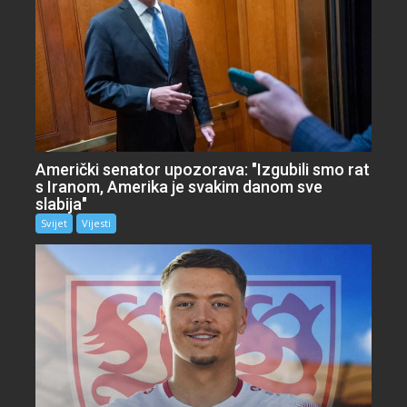
Američki senator upozorava: "Izgubili smo rat
s Iranom, Amerika je svakim danom sve
slabija"
Svijet
Vijesti