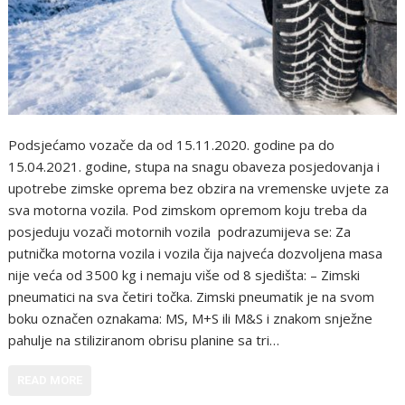
Podsjećamo vozače da od 15.11.2020. godine pa do
15.04.2021. godine, stupa na snagu obaveza posjedovanja i
upotrebe zimske oprema bez obzira na vremenske uvjete za
sva motorna vozila. Pod zimskom opremom koju treba da
posjeduju vozači motornih vozila podrazumijeva se: Za
putnička motorna vozila i vozila čija najveća dozvoljena masa
nije veća od 3500 kg i nemaju više od 8 sjedišta: – Zimski
pneumatici na sva četiri točka. Zimski pneumatik je na svom
boku označen oznakama: MS, M+S ili M&S i znakom snježne
pahulje na stiliziranom obrisu planine sa tri…
READ MORE