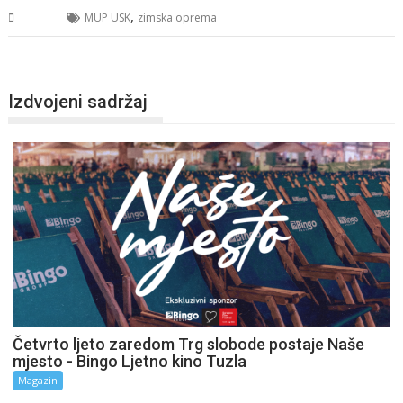
,
USK
MUP USK
zimska oprema
Izdvojeni sadržaj
Četvrto ljeto zaredom Trg slobode postaje Naše
mjesto - Bingo Ljetno kino Tuzla
Magazin