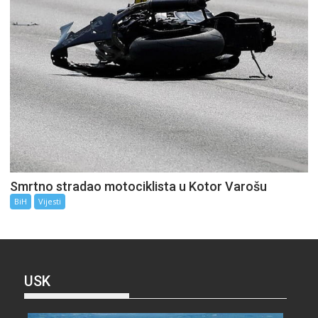
Smrtno stradao motociklista u Kotor Varošu
BiH
Vijesti
USK