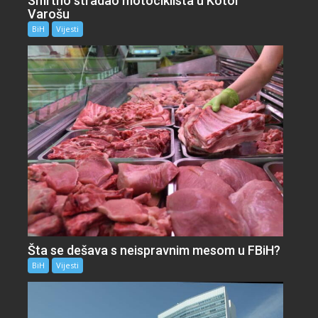
Smrtno stradao motociklista u Kotor
Varošu
BiH
Vijesti
Šta se dešava s neispravnim mesom u FBiH?
BiH
Vijesti