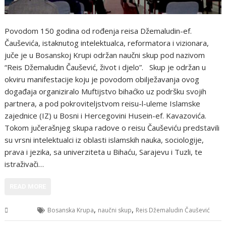
Povodom 150 godina od rođenja reisa Džemaludin-ef.
Čauševića, istaknutog intelektualca, reformatora i vizionara,
juče je u Bosanskoj Krupi održan naučni skup pod nazivom
“Reis Džemaludin Čaušević, život i djelo”. Skup je održan u
okviru manifestacije koju je povodom obilježavanja ovog
događaja organiziralo Muftijstvo bihaćko uz podršku svojih
partnera, a pod pokroviteljstvom reisu-l-uleme Islamske
zajednice (IZ) u Bosni i Hercegovini Husein-ef. Kavazovića.
Tokom jučerašnjeg skupa radove o reisu Čauševiću predstavili
su vrsni intelektualci iz oblasti islamskih nauka, sociologije,
prava i jezika, sa univerziteta u Bihaću, Sarajevu i Tuzli, te
istraživači…
READ MORE
,
,
USK
Bosanska Krupa
naučni skup
Reis Džemaludin Čaušević