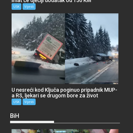
imat će dječiji dodatak od 150 KM
USK
Vijesti
U nesreći kod Ključa poginuo pripadnik MUP-
a RS, ljekari se drugom bore za život
USK
Vijesti
BiH