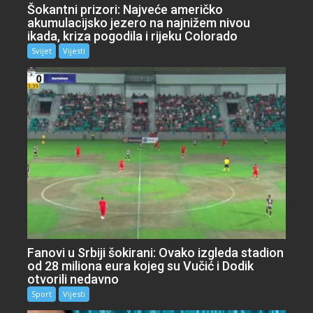
Šokantni prizori: Najveće američko
akumulacijsko jezero na najnižem nivou
ikada, kriza pogodila i rijeku Colorado
Svijet
Vijesti
Fanovi u Srbiji šokirani: Ovako izgleda stadion
od 28 miliona eura kojeg su Vučić i Dodik
otvorili nedavno
Sport
Vijesti