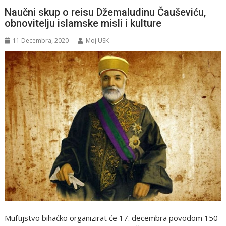
Naučni skup o reisu Džemaludinu Čauševiću,
obnovitelju islamske misli i kulture
11 Decembra, 2020
Moj USK
Muftijstvo bihaćko organizirat će 17. decembra povodom 150