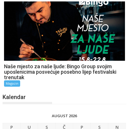
Naše mjesto za naše ljude: Bingo Group svojim
uposlenicima posvećuje posebno lijep festivalski
trenutak
Magazin
Kalendar
AUGUST 2026
P
U
S
Č
P
S
N