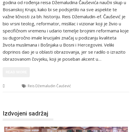
godina od rođenja reisa Džemaludina Čauševića naučni skup u
Bosanskoj Krupi, kako bi se podsjetilo na sve aspekte te
važne ličnosti za bh. historiju. Reis Džemaludin-ef. Čaušević je
bio vrsni teolog, reformator, mislilac i vizionar koji je živio u
specifičnom vremenu i udario temelje brojnim reformama koje
su dugoročno imale krucijalni značaj u podizanju kvaliteta
života muslimana i Bošnjaka u Bosni i Hercegovini. Veliki
doprinos dao je u oblasti obrazovanja, jer se radilo o izrazito
obrazovanom čovjeku, koji je poseban akcent u…
READ MORE
USK
Reis Džemaludin Čaušević
Izdvojeni sadržaj