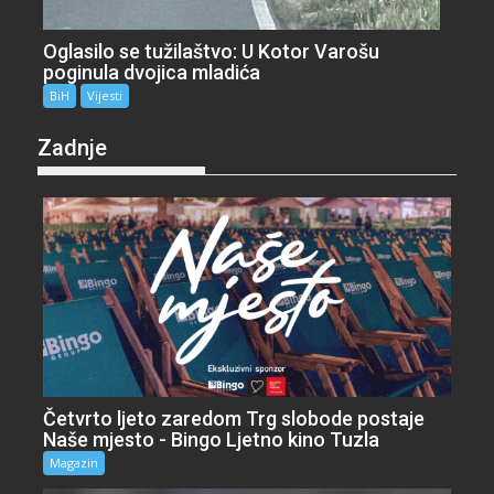
Oglasilo se tužilaštvo: U Kotor Varošu
poginula dvojica mladića
BiH
Vijesti
Zadnje
Četvrto ljeto zaredom Trg slobode postaje
Naše mjesto - Bingo Ljetno kino Tuzla
Magazin