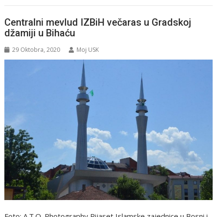
Centralni mevlud IZBiH večaras u Gradskoj
džamiji u Bihaću
29 Oktobra, 2020
Moj USK
Foto: A.T.O. Photography Rijaset Islamske zajednice u Bosni i