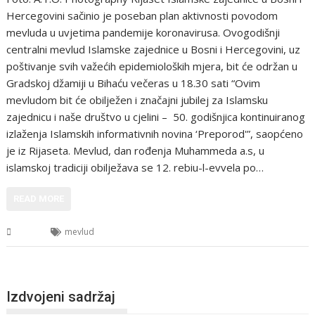
Hercegovini sačinio je poseban plan aktivnosti povodom
mevluda u uvjetima pandemije koronavirusa. Ovogodišnji
centralni mevlud Islamske zajednice u Bosni i Hercegovini, uz
poštivanje svih važećih epidemioloških mjera, bit će održan u
Gradskoj džamiji u Bihaću večeras u 18.30 sati “Ovim
mevludom bit će obilježen i značajni jubilej za Islamsku
zajednicu i naše društvo u cjelini – 50. godišnjica kontinuiranog
izlaženja Islamskih informativnih novina ‘Preporod'”, saopćeno
je iz Rijaseta. Mevlud, dan rođenja Muhammeda a.s, u
islamskoj tradiciji obilježava se 12. rebiu-l-evvela po…
READ MORE
BiH
mevlud
Izdvojeni sadržaj