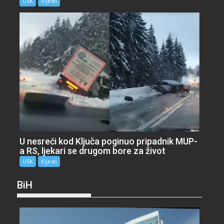
USK
Vijesti
U nesreći kod Ključa poginuo pripadnik MUP-
a RS, ljekari se drugom bore za život
USK
Vijesti
BiH