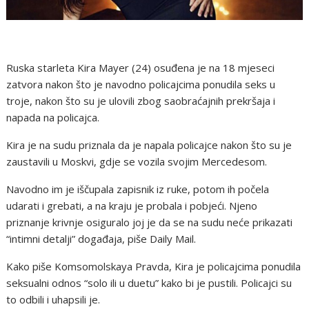
Ruska starleta Kira Mayer (24) osuđena je na 18 mjeseci
zatvora nakon što je navodno policajcima ponudila seks u
troje, nakon što su je ulovili zbog saobraćajnih prekršaja i
napada na policajca.
Kira je na sudu priznala da je napala policajce nakon što su je
zaustavili u Moskvi, gdje se vozila svojim Mercedesom.
Navodno im je iščupala zapisnik iz ruke, potom ih počela
udarati i grebati, a na kraju je probala i pobjeći. Njeno
priznanje krivnje osiguralo joj je da se na sudu neće prikazati
“intimni detalji” događaja, piše Daily Mail.
Kako piše Komsomolskaya Pravda, Kira je policajcima ponudila
seksualni odnos “solo ili u duetu” kako bi je pustili. Policajci su
to odbili i uhapsili je.