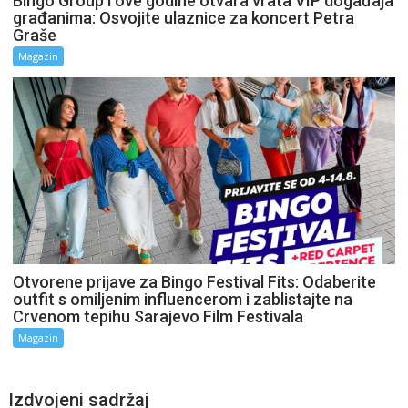
Bingo Group i ove godine otvara vrata VIP događaja
građanima: Osvojite ulaznice za koncert Petra
Graše
Magazin
Otvorene prijave za Bingo Festival Fits: Odaberite
outfit s omiljenim influencerom i zablistajte na
Crvenom tepihu Sarajevo Film Festivala
Magazin
Izdvojeni sadržaj