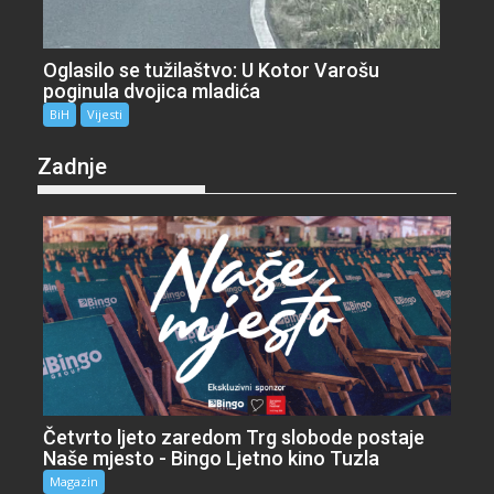
Oglasilo se tužilaštvo: U Kotor Varošu
poginula dvojica mladića
BiH
Vijesti
Zadnje
Četvrto ljeto zaredom Trg slobode postaje
Naše mjesto - Bingo Ljetno kino Tuzla
Magazin