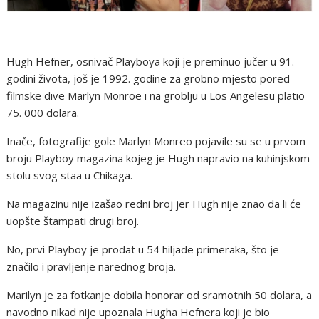
Hugh Hefner, osnivač Playboya koji je preminuo jučer u 91.
godini života, još je 1992. godine za grobno mjesto pored
filmske dive Marlyn Monroe i na groblju u Los Angelesu platio
75. 000 dolara.
Inače, fotografije gole Marlyn Monreo pojavile su se u prvom
broju Playboy magazina kojeg je Hugh napravio na kuhinjskom
stolu svog staa u Chikaga.
Na magazinu nije izašao redni broj jer Hugh nije znao da li će
uopšte štampati drugi broj.
No, prvi Playboy je prodat u 54 hiljade primeraka, što je
značilo i pravljenje narednog broja.
Marilyn je za fotkanje dobila honorar od sramotnih 50 dolara, a
navodno nikad nije upoznala Hugha Hefnera koji je bio