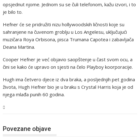
opsjednut njome. Jednom su se čuli telefonom, kažu izvori, i to
je bilo to.
Hefner će se pridružiti nizu hollywoodskih ličnosti koje su
sahranjene na čuvenom groblju u Los Angelesu, uključujući
muzičara Roya Orbisona, pisca Trumana Capotea i zabavljača
Deana Martina.
Cooper Hefner je već objavio saopštenje u čast svom ocu, a
čini se kako će upravo on sjesti na čelo Playboy koorporacije.
Hugh ima četvero djece iz dva braka, a posljednjih pet godina
života, Hugh Hefner bio je u braku s Crystal Harris koja je od
njega mlađa punih 60 godina.
Magazin
Povezane objave