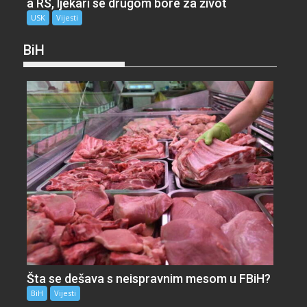
a RS, ljekari se drugom bore za život
USK
Vijesti
BiH
Šta se dešava s neispravnim mesom u FBiH?
BiH
Vijesti