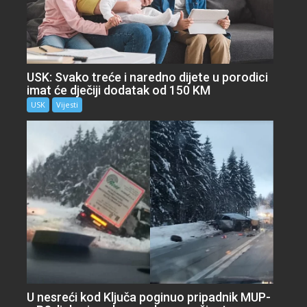
USK: Svako treće i naredno dijete u porodici
imat će dječiji dodatak od 150 KM
USK
Vijesti
U nesreći kod Ključa poginuo pripadnik MUP-