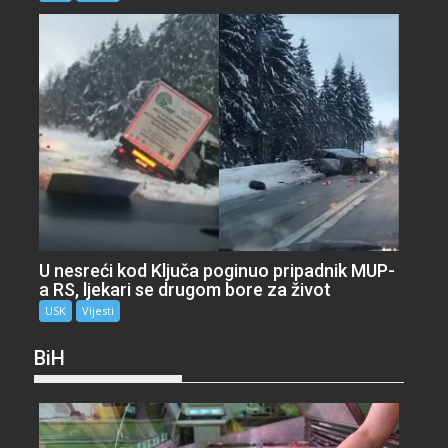
U nesreći kod Ključa poginuo pripadnik MUP-
a RS, ljekari se drugom bore za život
USK
Vijesti
BiH