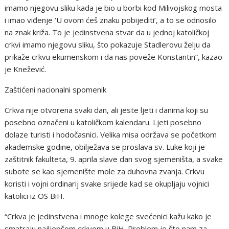
imamo njegovu sliku kada je bio u borbi kod Milivojskog mosta
i imao viđenje ‘U ovom ćeš znaku pobijediti’, a to se odnosilo
na znak križa. To je jedinstvena stvar da u jednoj katoličkoj
crkvi imamo njegovu sliku, što pokazuje Stadlerovu želju da
prikaže crkvu ekumenskom i da nas poveže Konstantin”, kazao
je Knežević.
Zaštićeni nacionalni spomenik
Crkva nije otvorena svaki dan, ali jeste ljeti i danima koji su
posebno označeni u katoličkom kalendaru. Ljeti posebno
dolaze turisti i hodočasnici. Velika misa održava se početkom
akademske godine, obilježava se proslava sv. Luke koji je
zaštitnik fakulteta, 9. aprila slave dan svog sjemeništa, a svake
subote se kao sjemenište mole za duhovna zvanja. Crkvu
koristi i vojni ordinarij svake srijede kad se okupljaju vojnici
katolici iz OS BiH.
“Crkva je jedinstvena i mnoge kolege svećenici kažu kako je
smatraju najljepšom crkvom u BiH. Problem je što nam za