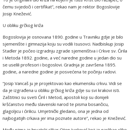
čemu svjedoči i certifikat”, rekao nam je rektor Bogoslovije
Josip Knežević.
U obliku grčkog križa
Bogoslovija je osnovana 1890. godine u Travniku gdje je bilo
sjemenište i gimnazija koju su vodili Isusovci. Nadbiskup Josip
Stadler je počeo izgradnju zgrade sjemeništva i Crkve sv. Ćirila
i Metoda 1892. godine, a već naredne godine u jedan dio su
se uselili profesori i bogoslovi. Gradnja je završena 1895.
godine, a naredne godine je posvećena te počinju radovi.
“Josip Vancaš ju je projektovao kao ekumensku crkvu. Vidi se
da je izgrađena u obliku grčkog križa gdje su svi krakovi isti.
Zaštitnici su sveti Ćiril i Metod, apostoli koji su donijeli
kršćanstvo među slavenski narod te pisma bosančicu,
glagoljicu i ćirilicu. Umjetnički gledano, ona je jedna od
najbogatijih crkava jer ima poznate autore”, rekao je Knežević.
Među njima je hrvatski slikar Oton Iveković koji je naslikao slike