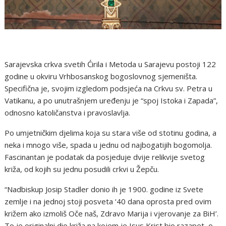
Sarajevska crkva svetih Ćirila i Metoda u Sarajevu postoji 122
godine u okviru Vrhbosanskog bogoslovnog sjemeništa.
Specifična je, svojim izgledom podsjeća na Crkvu sv. Petra u
Vatikanu, a po unutrašnjem uređenju je “spoj Istoka i Zapada”,
odnosno katoličanstva i pravoslavlja.
Po umjetničkim djelima koja su stara više od stotinu godina, a
neka i mnogo više, spada u jednu od najbogatijih bogomolja.
Fascinantan je podatak da posjeduje dvije relikvije svetog
križa, od kojih su jednu posudili crkvi u Žepču.
“Nadbiskup Josip Stadler donio ih je 1900. godine iz Svete
zemlje i na jednoj stoji posveta ‘40 dana oprosta pred ovim
križem ako izmoliš Oče naš, Zdravo Marija i vjerovanje za BiH’.
To je originalni dio križa na kojem je Isus Krist bio razapet, o