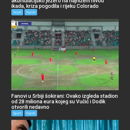
akumulacijsko jezero na najnižem nivou
ikada, kriza pogodila i rijeku Colorado
Svijet
Vijesti
Fanovi u Srbiji šokirani: Ovako izgleda stadion
od 28 miliona eura kojeg su Vučić i Dodik
otvorili nedavno
Sport
Vijesti