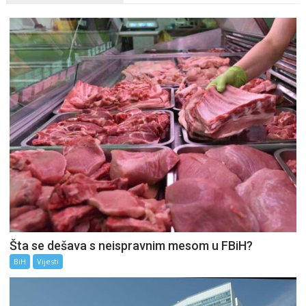
Šta se dešava s neispravnim mesom u FBiH?
BiH
Vijesti