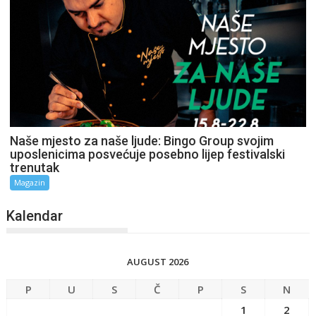
Naše mjesto za naše ljude: Bingo Group svojim
uposlenicima posvećuje posebno lijep festivalski
trenutak
Magazin
Kalendar
AUGUST 2026
P
U
S
Č
P
S
N
1
2