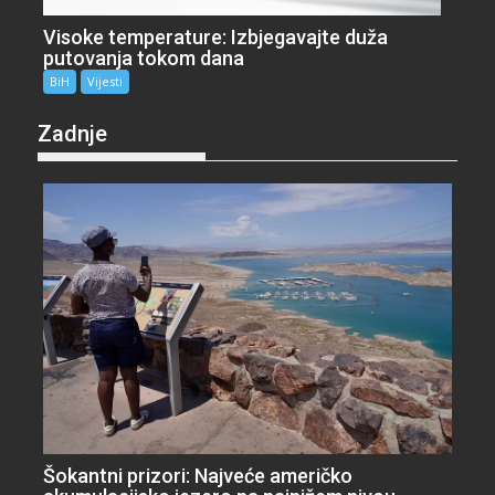
Visoke temperature: Izbjegavajte duža
putovanja tokom dana
BiH
Vijesti
Zadnje
Šokantni prizori: Najveće američko