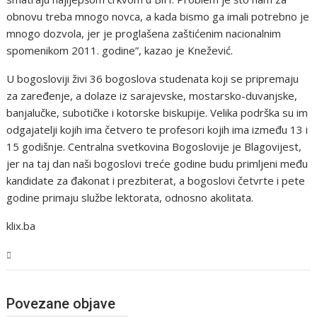
obnovu treba mnogo novca, a kada bismo ga imali potrebno je
mnogo dozvola, jer je proglašena zaštićenim nacionalnim
spomenikom 2011. godine”, kazao je Knežević.
U bogosloviji živi 36 bogoslova studenata koji se pripremaju
za zaređenje, a dolaze iz sarajevske, mostarsko-duvanjske,
banjalučke, subotičke i kotorske biskupije. Velika podrška su im
odgajatelji kojih ima četvero te profesori kojih ima između 13 i
15 godišnje. Centralna svetkovina Bogoslovije je Blagovijest,
jer na taj dan naši bogoslovi treće godine budu primljeni među
kandidate za đakonat i prezbiterat, a bogoslovi četvrte i pete
godine primaju službe lektorata, odnosno akolitata.
klix.ba
BiH
Povezane objave