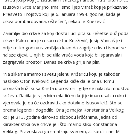
Isusovo i Srce Marijino. Imali smo lijep vitraž koji je prikazivao
Presveto Trojstvo koji je 6. januara 1994. godine, kada je
crkva bombardovana, oštećen”, rekao je Knežević.
Zanimljiv dio crkve za koji dosta ljudi pita su rešetke duž poda
crkve. Kako nam je rekao rektor Knežević, Josip Vancaš je i
prije toliko godina razmišljao kako da zagrije crkvu i ispod se
nalaze cijevi. U njih bi se ulila vruća voda koja bi isparavala i
zagrijavala prostor. Danas se crkva grije na plin.
“Na slikama imamo i svetu Jelenu Križaricu koju je također
naslikao Oton Iveković. Legenda kaže da je ona u Rimu
pronašla križ Isusa Krista u prostoriji gdje se nalazilo mnoštvo
križeva. Radila je s jednim mladićem koji je imao usahlu ruku i
vjerovala je da će ozdraviti ako dotakne Isusov križ, što se
prema legendi i dogodilo. Ona je majka Konstantina Velikog
koji je 313. godine darovao slobodu kršćanima. Jedna od
karakteristika ove crkve je i što imamo sliku Konstantina
Velikog. Pravoslavci ga smatraju svecem, ali katolici ne. Mi