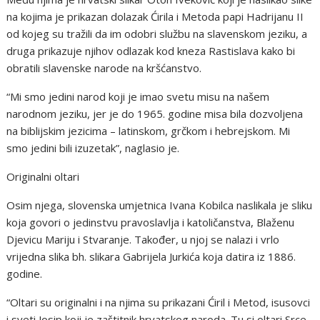
na kojima je prikazan dolazak Ćirila i Metoda papi Hadrijanu II
od kojeg su tražili da im odobri službu na slavenskom jeziku, a
druga prikazuje njihov odlazak kod kneza Rastislava kako bi
obratili slavenske narode na kršćanstvo.
“Mi smo jedini narod koji je imao svetu misu na našem
narodnom jeziku, jer je do 1965. godine misa bila dozvoljena
na biblijskim jezicima – latinskom, grčkom i hebrejskom. Mi
smo jedini bili izuzetak”, naglasio je.
Originalni oltari
Osim njega, slovenska umjetnica Ivana Kobilca naslikala je sliku
koja govori o jedinstvu pravoslavlja i katoličanstva, Blaženu
Djevicu Mariju i Stvaranje. Također, u njoj se nalazi i vrlo
vrijedna slika bh. slikara Gabrijela Jurkića koja datira iz 1886.
godine.
“Oltari su originalni i na njima su prikazani Ćiril i Metod, isusovci
i sveti Josip koji je zaštitnik hrvatskog naroda. Tu si oltari Srce