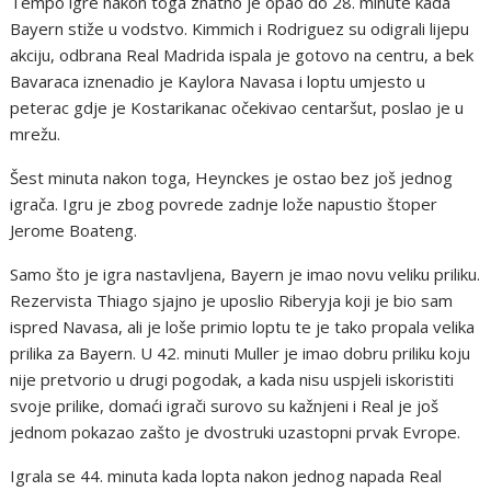
Tempo igre nakon toga znatno je opao do 28. minute kada
Bayern stiže u vodstvo. Kimmich i Rodriguez su odigrali lijepu
akciju, odbrana Real Madrida ispala je gotovo na centru, a bek
Bavaraca iznenadio je Kaylora Navasa i loptu umjesto u
peterac gdje je Kostarikanac očekivao centaršut, poslao je u
mrežu.
Šest minuta nakon toga, Heynckes je ostao bez još jednog
igrača. Igru je zbog povrede zadnje lože napustio štoper
Jerome Boateng.
Samo što je igra nastavljena, Bayern je imao novu veliku priliku.
Rezervista Thiago sjajno je uposlio Riberyja koji je bio sam
ispred Navasa, ali je loše primio loptu te je tako propala velika
prilika za Bayern. U 42. minuti Muller je imao dobru priliku koju
nije pretvorio u drugi pogodak, a kada nisu uspjeli iskoristiti
svoje prilike, domaći igrači surovo su kažnjeni i Real je još
jednom pokazao zašto je dvostruki uzastopni prvak Evrope.
Igrala se 44. minuta kada lopta nakon jednog napada Real