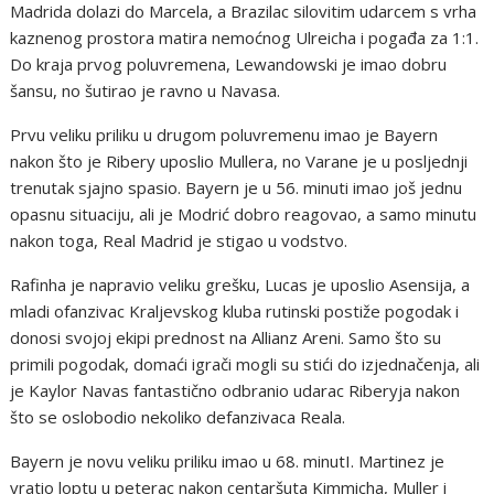
Madrida dolazi do Marcela, a Brazilac silovitim udarcem s vrha
kaznenog prostora matira nemoćnog Ulreicha i pogađa za 1:1.
Do kraja prvog poluvremena, Lewandowski je imao dobru
šansu, no šutirao je ravno u Navasa.
Prvu veliku priliku u drugom poluvremenu imao je Bayern
nakon što je Ribery uposlio Mullera, no Varane je u posljednji
trenutak sjajno spasio. Bayern je u 56. minuti imao još jednu
opasnu situaciju, ali je Modrić dobro reagovao, a samo minutu
nakon toga, Real Madrid je stigao u vodstvo.
Rafinha je napravio veliku grešku, Lucas je uposlio Asensija, a
mladi ofanzivac Kraljevskog kluba rutinski postiže pogodak i
donosi svojoj ekipi prednost na Allianz Areni. Samo što su
primili pogodak, domaći igrači mogli su stići do izjednačenja, ali
je Kaylor Navas fantastično odbranio udarac Riberyja nakon
što se oslobodio nekoliko defanzivaca Reala.
Bayern je novu veliku priliku imao u 68. minutI. Martinez je
vratio loptu u peterac nakon centaršuta Kimmicha, Muller i