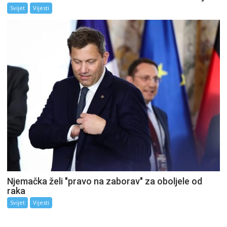
Svijet
Vijesti
Njemačka želi "pravo na zaborav" za oboljele od
raka
Svijet
Vijesti