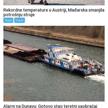
Rekordne temperature u Austriji, Mađarska smanjila
potrošnju struje
Svijet
Vijesti
Alarm na Dunavu: Gotovo stao teretni saobraćaj