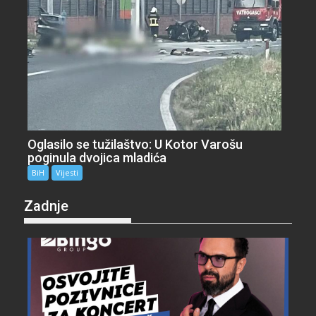
Oglasilo se tužilaštvo: U Kotor Varošu
poginula dvojica mladića
BiH
Vijesti
Zadnje