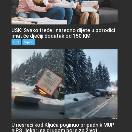
USK: Svako treće i naredno dijete u porodici
imat će dječiji dodatak od 150 KM
USK
Vijesti
U nesreći kod Ključa poginuo pripadnik MUP-
a RS, ljekari se drugom bore za život