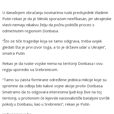
U današnjem obraćanju novinarima ruski predsjednik Vladimir
Putin rekao je da je Minski sporazum neefikasan, jer ukrajinske
vlasti nemaju nikakvu želju da počnu politički proces s
odmetnutim regionom Donbasa.
“Što se tiče tragedije koja se tamo odigrava, treba uvijek
gledati šta je prvi izvor toga, a to je državni udar u Ukrajini”,
smatra Putin.
Rekao je da ruske vojske nema na teritoriji Donbasa i ovu
regiju uporedio sa Srebrenicom.
“Tamo su zaista formirane određene jedinica milicije koje su
spremne da odbiju bilo kakve vojne akcije protiv Donbasa.
Smatramo da to odgovara interesima ljudi koji žive na toj
teritoriji, u protivnom će kijevski nacionalistički bataljoni izvršili
pokolj u Donbasu, kao u Srebrenici“, rekao je Putin.