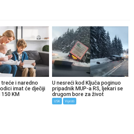
 treće i naredno
U nesreći kod Ključa poginuo
odici imat će dječiji
pripadnik MUP-a RS, ljekari se
d 150 KM
drugom bore za život
USK
Vijesti