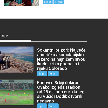
Svijet
Vijesti
dnje
Šokantni prizori: Najveće
američko akumulacijsko
jezero na najnižem nivou
ikada, kriza pogodila i
rijeku Colorado
Svijet
Vijesti
Fanovi u Srbiji šokirani:
Ovako izgleda stadion
od 28 miliona eura kojeg
su Vučić i Dodik otvorili
nedavno
Sport
Vijesti