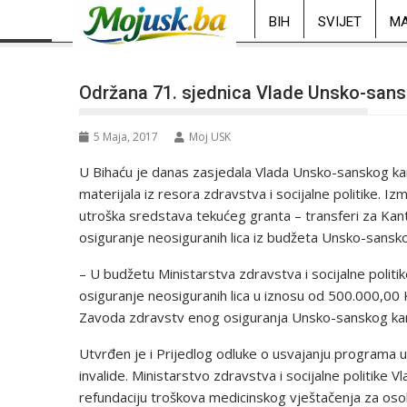
BIH
SVIJET
MA
Održana 71. sjednica Vlade Unsko-san
5 Maja, 2017
Moj USK
U Bihaću je danas zasjedala Vlada Unsko-sanskog ka
materijala iz resora zdravstva i socijalne politike. 
utroška sredstava tekućeg granta – transferi za Ka
osiguranje neosiguranih lica iz budžeta Unsko-sansk
– U budžetu Ministarstva zdravstva i socijalne polit
osiguranje neosiguranih lica u iznosu od 500.000,00
Zavoda zdravstv enog osiguranja Unsko-sanskog kant
Utvrđen je i Prijedlog odluke o usvajanju programa 
invalide. Ministarstvo zdravstva i socijalne politike
refundaciju troškova medicinskog vještačenja za osob