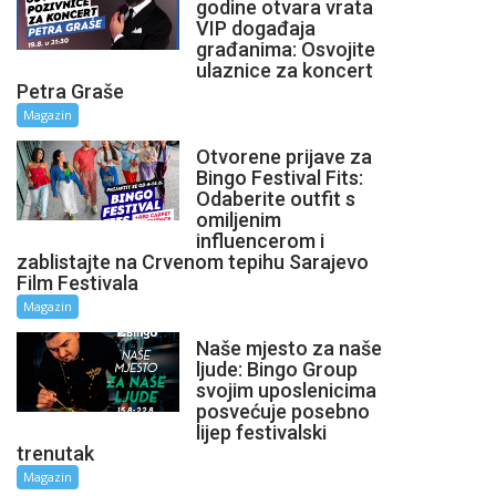
godine otvara vrata
VIP događaja
građanima: Osvojite
ulaznice za koncert
Petra Graše
Magazin
Otvorene prijave za
Bingo Festival Fits:
Odaberite outfit s
omiljenim
influencerom i
zablistajte na Crvenom tepihu Sarajevo
Film Festivala
Magazin
Naše mjesto za naše
ljude: Bingo Group
svojim uposlenicima
posvećuje posebno
lijep festivalski
trenutak
Magazin