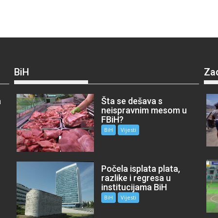
BiH
Za
a
Šta se dešava s
neispravnim mesom u
FBiH?
BiH
Vijesti
Počela isplata plata,
razlike i regresa u
institucijama BiH
BiH
Vijesti