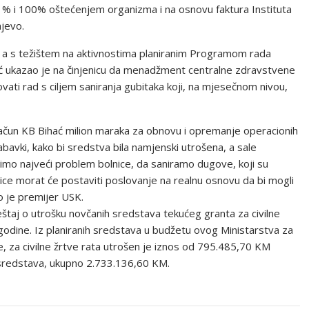
0 % i 100% oštećenjem organizma i na osnovu faktura Instituta
jevo.
, a s težištem na aktivnostima planiranim Programom rada
ć ukazao je na činjenicu da menadžment centralne zdravstvene
ati rad s ciljem saniranja gubitaka koji, na mjesečnom nivou,
 račun KB Bihać milion maraka za obnovu i opremanje operacionih
abavki, kako bi sredstva bila namjenski utrošena, a sale
ešimo najveći problem bolnice, da saniramo dugove, koji su
ice morat će postaviti poslovanje na realnu osnovu da bi mogli
o je premijer USK.
eštaj o utrošku novčanih sredstava tekućeg granta za civilne
 godine. Iz planiranih sredstava u budžetu ovog Ministarstva za
e, za civilne žrtve rata utrošen je iznos od 795.485,70 KM
 sredstava, ukupno 2.733.136,60 KM.