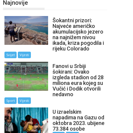
Najnovije
Šokantni prizori:
Najveće američko
akumulacijsko jezero
na najnižem nivou
ikada, kriza pogodila i
rijeku Colorado
Svijet
Vijesti
Fanovi u Srbiji
šokirani: Ovako
izgleda stadion od 28
miliona eura kojeg su
Vučić i Dodik otvorili
nedavno
Sport
Vijesti
U izraelskim
napadima na Gazu od
oktobra 2023. ubijene
73.384 osobe