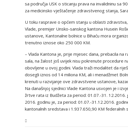
sa područja USK o sticanju prava na invalidninu sa 9
za medicinsko vještačenje zdravstvenog stanja, Sara
U toku rasprave o općem stanju u oblasti zdravstva
Vlade, premijer Unsko-sanskog kantona Husein Roši
ustanove, Kantonalne bolnice u Bihaću mora organizov
trenutno iznose oko 250 000 KM.
– Vlada Kantona je, prije mjesec dana, prebacila na
sala, na žalost još uvijek nisu pokrenute procedure n
obovljene u ovoj godini. Vlada traži modalitet da rij
dosegli iznos od 14 miliona KM, ali i menadžmet Boln
krenuti u razvijanje ove zdravstvene ustanove, kaza
Na današnjoj sjednici Vlade Kantona usvojen je i izvj
žrtve rata iz Budžeta za period: 01.07.-31. 12.2016.
2016. godinu je, za period: 01.07.-31.12.2016. godin
kantonalnih sredstava i 1.937.650,90 KM federalnih
USK