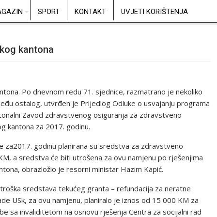
GAZIN
SPORT
KONTAKT
UVJETI KORIŠTENJA
skog kantona
ntona. Po dnevnom redu 71. sjednice, razmatrano je nekoliko
Između ostalog, utvrđen je Prijedlog Odluke o usvajanju programa
ntonalni Zavod zdravstvenog osiguranja za zdravstveno
og kantona za 2017. godinu.
ike za2017. godinu planirana su sredstva za zdravstveno
 KM, a sredstva će biti utrošena za ovu namjenu po rješenjima
ona, obrazložio je resorni ministar Hazim Kapić.
utroška sredstava tekućeg granta – refundacija za neratne
 Vlade USk, za ovu namjenu, planiralo je iznos od 15 000 KM za
e sa invaliditetom na osnovu rješenja Centra za socijalni rad