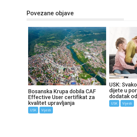
Povezane objave
USK: Svako
dijete u por
Bosanska Krupa dobila CAF
dodatak o
Effective User certifikat za
kvalitet upravljanja
USK
Vijesti
USK
Vijesti