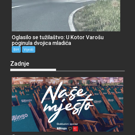
Oglasilo se tužilaštvo: U Kotor Varošu
poginula dvojica mladića
BiH
Vijesti
Zadnje