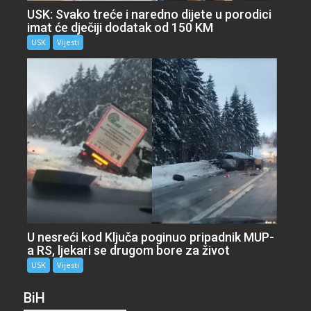
USK: Svako treće i naredno dijete u porodici
imat će dječiji dodatak od 150 KM
USK
Vijesti
U nesreći kod Ključa poginuo pripadnik MUP-
a RS, ljekari se drugom bore za život
USK
Vijesti
BiH