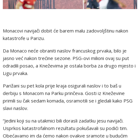
Monacovi navijači dobit će barem malu zadovoljštinu nakon
katastrofe u Parizu.
Da Monaco neće obraniti naslov francuskog prvaka, bilo je
jasno već nakon trećine sezone. PSG-ovi milioni ovaj su put
odradili posao, a Kneževima je ostala borba za drugo mjesto i
Ligu prvaka.
Parižani su pet kola prije kraja osigurali naslov i to baš u
derbiju s Monacom na Parku prinčeva. Gosti iz Kneževine
primili su čak sedam komada, osramotili se i gledali kako PSG
slavi naslov.
“Jedini koji su na utakmici bili dorasli zadatku jesu navijači.
Usprkos katastrofalnom rezultatu pokušavali su podići tim.
Obećavamo im da ćemo nakon ovakve sramote u budućim