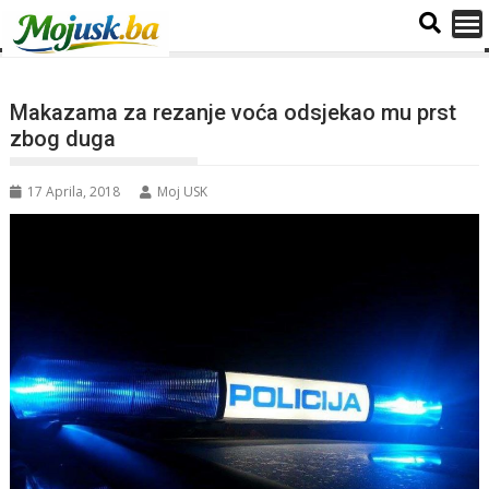
Makazama za rezanje voća odsjekao mu prst
zbog duga
17 Aprila, 2018
Moj USK