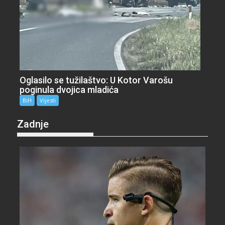
Oglasilo se tužilaštvo: U Kotor Varošu
poginula dvojica mladića
BiH
Vijesti
Zadnje