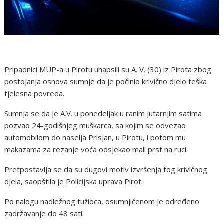
Pripadnici MUP-a u Pirotu uhapsili su A. V. (30) iz Pirota zbog
postojanja osnova sumnje da je počinio krivično djelo teška
tjelesna povreda.
Sumnja se da je A.V. u ponedeljak u ranim jutarnjim satima
pozvao 24-godišnjeg muškarca, sa kojim se odvezao
automobilom do naselja Prisjan, u Pirotu, i potom mu
makazama za rezanje voća odsjekao mali prst na ruci.
Pretpostavlja se da su dugovi motiv izvršenja tog krivičnog
djela, saopštila je Policijska uprava Pirot.
Po nalogu nadležnog tužioca, osumnjičenom je određeno
zadržavanje do 48 sati.