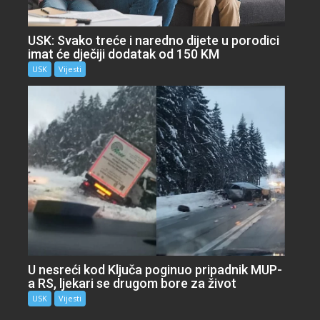
USK: Svako treće i naredno dijete u porodici
imat će dječiji dodatak od 150 KM
USK
Vijesti
U nesreći kod Ključa poginuo pripadnik MUP-
a RS, ljekari se drugom bore za život
USK
Vijesti