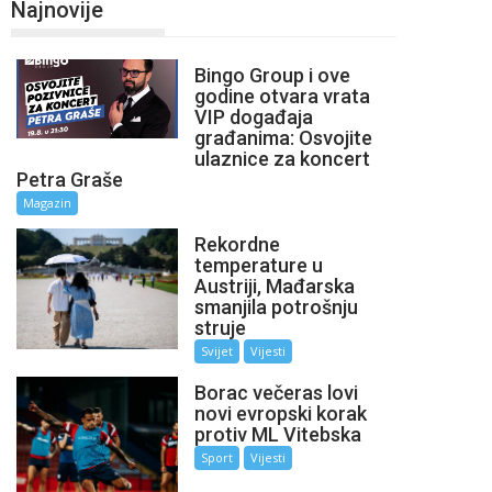
Najnovije
Bingo Group i ove
godine otvara vrata
VIP događaja
građanima: Osvojite
ulaznice za koncert
Petra Graše
Magazin
Rekordne
temperature u
Austriji, Mađarska
smanjila potrošnju
struje
Svijet
Vijesti
Borac večeras lovi
novi evropski korak
protiv ML Vitebska
Sport
Vijesti