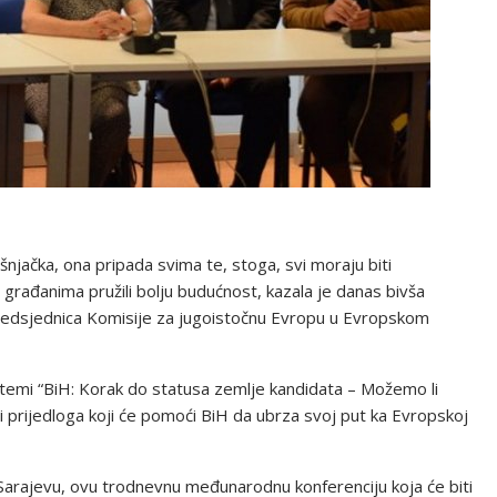
ošnjačka, ona pripada svima te, stoga, svi moraju biti
bi građanima pružili bolju budućnost, kazala je danas bivša
redsjednica Komisije za jugoistočnu Evropu u Evropskom
 temi “BiH: Korak do statusa zemlje kandidata – Možemo li
a i prijedloga koji će pomoći BiH da ubrza svoj put ka Evropskoj
 Sarajevu, ovu trodnevnu međunarodnu konferenciju koja će biti