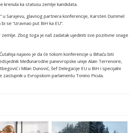
e krenula ka statusu zemlje kandidata.
” u Sarajevu, glavnog partnera konferencije, Karsten Dummel
 bi se “izravnao put BiH ka EU”.
ar zemlje. Zbog toga je naš zadatak ujediniti sve pozitivne snage
utahija najavio je da će tokom konferencije u Bihaću biti
 predsjednik Međunarodne panevropske unije Alain Terrenoire,
egović i Milan Dunović, šef Delegacije EU u BiH i specijalni
 zastupnik u Evropskom parlamentu Tonino Picula.