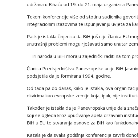
održana u Bihaću od 19. do 21. maja organizira Panev
Tokom konferencije više od stotinu sudionika govorit će 
integracionim izazovima te ispunjavanju uvjeta za ka
Pack je istakla činjenicu da BiH još nije članica EU m
unutrašnji problemi mogu rješavati samo unutar zeml
– Tri naroda u BiH moraju zajednički raditi na tom pro
Članica Predsjedništva Panevropske unije BiH Jasmina
podsjetila da je formirana 1994. godine.
Od tada pa do danas, kako je istakla, ova organizac
okvirima kao evropske zemlje koja, ipak, nije institu
Također je istakla da je Panevropska unije dala zna
koji se ogleda kroz upućivanje apela državnim insti
BiH u EU te stvaranja osnove za BiH kao funkcionalne
Kazala je da svaka godišnja konferencija završi donoš