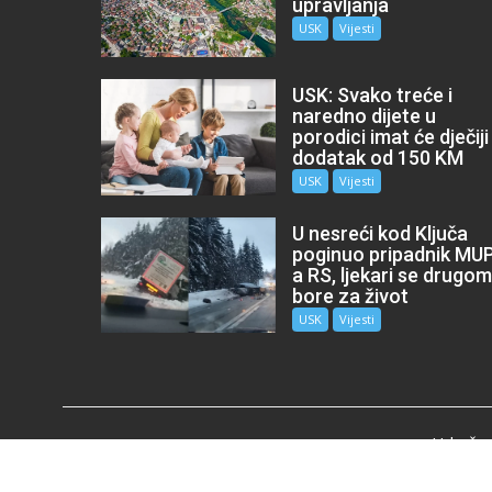
upravljanja
USK
Vijesti
USK: Svako treće i
naredno dijete u
porodici imat će dječiji
dodatak od 150 KM
USK
Vijesti
U nesreći kod Ključa
poginuo pripadnik MU
a RS, ljekari se drugo
bore za život
USK
Vijesti
Udružen