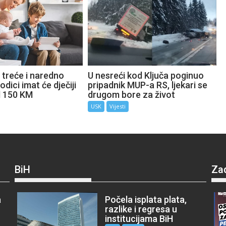
 treće i naredno
U nesreći kod Ključa poginuo
odici imat će dječiji
pripadnik MUP-a RS, ljekari se
d 150 KM
drugom bore za život
USK
Vijesti
BiH
Za
a
Počela isplata plata,
razlike i regresa u
institucijama BiH