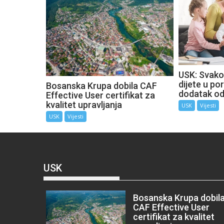
USK: Svako
dijete u por
Bosanska Krupa dobila CAF
dodatak o
Effective User certifikat za
kvalitet upravljanja
USK
Vijesti
USK
Vijesti
USK
Bosanska Krupa dobil
CAF Effective User
certifikat za kvalitet