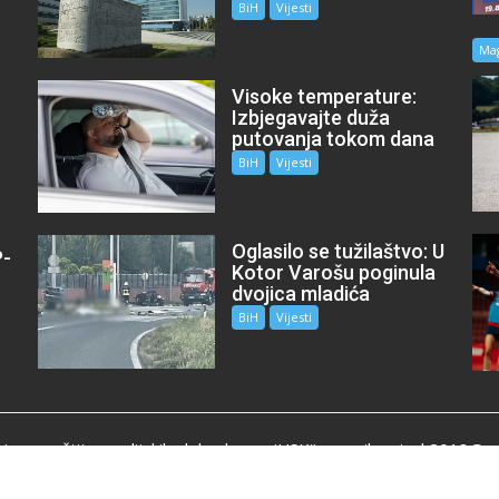
BiH
Vijesti
Ma
Visoke temperature:
Izbjegavajte duža
putovanja tokom dana
BiH
Vijesti
Oglasilo se tužilaštvo: U
P-
Kotor Varošu poginula
m
dvojica mladića
BiH
Vijesti
je za zaštitu medijskih sloboda „mojUSK“, e-mail:mojusk2018@g