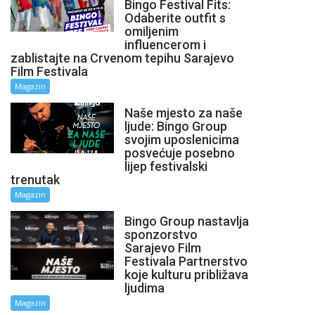
Bingo Festival Fits:
Odaberite outfit s
omiljenim
influencerom i
zablistajte na Crvenom tepihu Sarajevo
Film Festivala
Magazin
Naše mjesto za naše
ljude: Bingo Group
svojim uposlenicima
posvećuje posebno
lijep festivalski
trenutak
Magazin
Bingo Group nastavlja
sponzorstvo
Sarajevo Film
Festivala Partnerstvo
koje kulturu približava
ljudima
Magazin