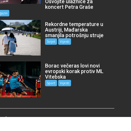
Osvojite ulaznice za
koncert Petra Graše
gazin
Rekordne temperature u
Austriji, Mađarska
smanjila potrošnju struje
Svijet
Vijesti
Borac večeras lovi novi
evropski korak protiv ML
Vitebska
Sport
Vijesti
mail.com