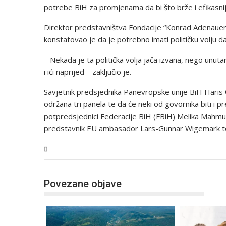
potrebe BiH za promjenama da bi što brže i efikasnij
Direktor predstavništva Fondacije “Konrad Adenauer
konstatovao je da je potrebno imati političku volju da
– Nekada je ta politička volja jača izvana, nego unut
i ići naprijed – zaključio je.
Savjetnik predsjednika Panevropske unije BiH Haris Ć
održana tri panela te da će neki od govornika biti i
potpredsjednici Federacije BiH (FBiH) Melika Mahmutb
predstavnik EU ambasador Lars-Gunnar Wigemark te
USK
Povezane objave