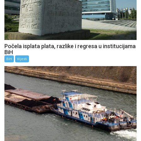
Počela isplata plata, razlike i regresa u institucijama
BiH
BiH
Vijesti