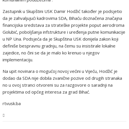
Zastupnik u Skupštini USK Damir Hodžić također je podsjetio
da je zahvaljujući kadrovima SDA, Bihaću doznačena značajna
financijska sredstava za strateške projekte poput aerodroma
Golubić, poboljšanja infstrukture i uređenja putne komunikacije
u NP Una. Podsjeća da je Skupština USK donijela zakon koji
definiše bespravnu gradnju, na čemu su insistirale lokalne
zajedice, no čini se da je malo ko krenuo u njegov
implementaciju.
Na upit novinara o mogućoj novoj većini u Vijeću, Hodžić je
dodao da SDA nije dobila zvanične pozive od drugih stranaka
no u ovoj stranci otvoreni su za razgovore o saradnji na
projektima od općeg interesa za grad Bihać.
rtvusk.ba
USK