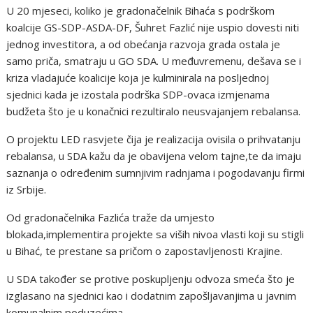
U 20 mjeseci, koliko je gradonačelnik Bihaća s podrškom
koalcije GS-SDP-ASDA-DF, Šuhret Fazlić nije uspio dovesti niti
jednog investitora, a od obećanja razvoja grada ostala je
samo priča, smatraju u GO SDA. U međuvremenu, dešava se i
kriza vladajuće koalicije koja je kulminirala na posljednoj
sjednici kada je izostala podrška SDP-ovaca izmjenama
budžeta što je u konačnici rezultiralo neusvajanjem rebalansa.
O projektu LED rasvjete čija je realizacija ovisila o prihvatanju
rebalansa, u SDA kažu da je obavijena velom tajne,te da imaju
saznanja o određenim sumnjivim radnjama i pogodavanju firmi
iz Srbije.
Od gradonačelnika Fazlića traže da umjesto
blokada,implementira projekte sa viših nivoa vlasti koji su stigli
u Bihać, te prestane sa pričom o zapostavljenosti Krajine.
U SDA također se protive poskupljenju odvoza smeća što je
izglasano na sjednici kao i dodatnim zapošljavanjima u javnim
komunalnim poduzećima .