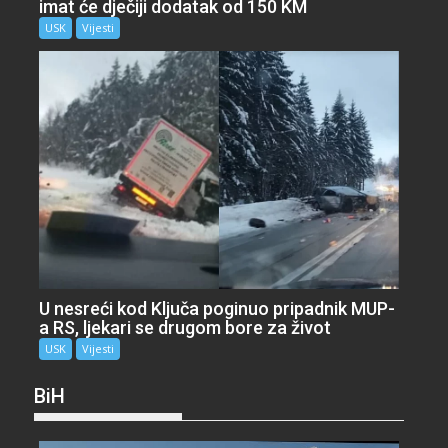
imat će dječiji dodatak od 150 KM
USK
Vijesti
U nesreći kod Ključa poginuo pripadnik MUP-
a RS, ljekari se drugom bore za život
USK
Vijesti
BiH