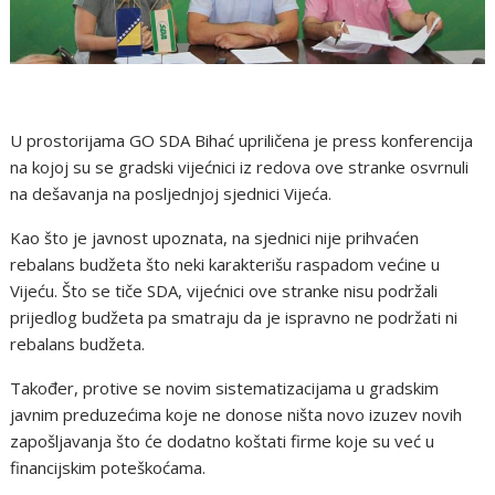
U prostorijama GO SDA Bihać upriličena je press konferencija
na kojoj su se gradski vijećnici iz redova ove stranke osvrnuli
na dešavanja na posljednjoj sjednici Vijeća.
Kao što je javnost upoznata, na sjednici nije prihvaćen
rebalans budžeta što neki karakterišu raspadom većine u
Vijeću. Što se tiče SDA, vijećnici ove stranke nisu podržali
prijedlog budžeta pa smatraju da je ispravno ne podržati ni
rebalans budžeta.
Također, protive se novim sistematizacijama u gradskim
javnim preduzećima koje ne donose ništa novo izuzev novih
zapošljavanja što će dodatno koštati firme koje su već u
financijskim poteškoćama.