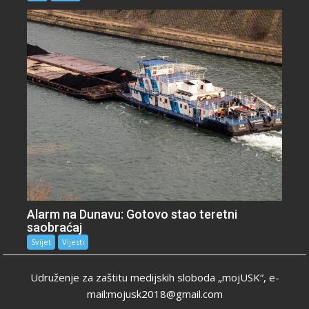
Alarm na Dunavu: Gotovo stao teretni
saobraćaj
Svijet
Vijesti
Udruženje za zaštitu medijskih sloboda „mojUSK“, e-
mail:mojusk2018@gmail.com