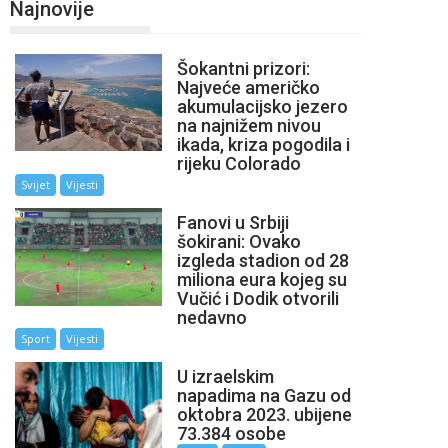
Najnovije
Šokantni prizori:
Najveće američko
akumulacijsko jezero
na najnižem nivou
ikada, kriza pogodila i
rijeku Colorado
Svijet
Vijesti
Fanovi u Srbiji
šokirani: Ovako
izgleda stadion od 28
miliona eura kojeg su
Vučić i Dodik otvorili
nedavno
Sport
Vijesti
U izraelskim
napadima na Gazu od
oktobra 2023. ubijene
73.384 osobe