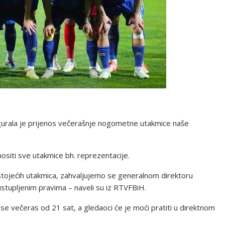
igurala je prijenos večerašnje nogometne utakmice naše
nositi sve utakmice bh. reprezentacije.
dstojećih utakmica, zahvaljujemo se generalnom direktoru
ustupljenim pravima – naveli su iz RTVFBiH.
e večeras od 21 sat, a gledaoci će je moći pratiti u direktnom