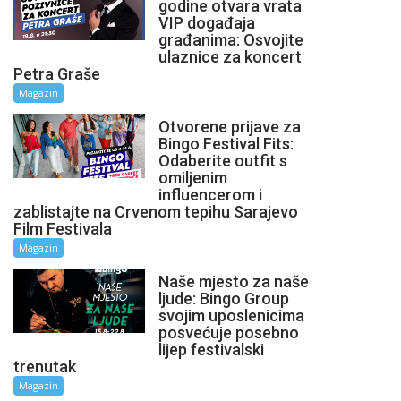
godine otvara vrata
VIP događaja
građanima: Osvojite
ulaznice za koncert
Petra Graše
Magazin
Otvorene prijave za
Bingo Festival Fits:
Odaberite outfit s
omiljenim
influencerom i
zablistajte na Crvenom tepihu Sarajevo
Film Festivala
Magazin
Naše mjesto za naše
ljude: Bingo Group
svojim uposlenicima
posvećuje posebno
lijep festivalski
trenutak
Magazin