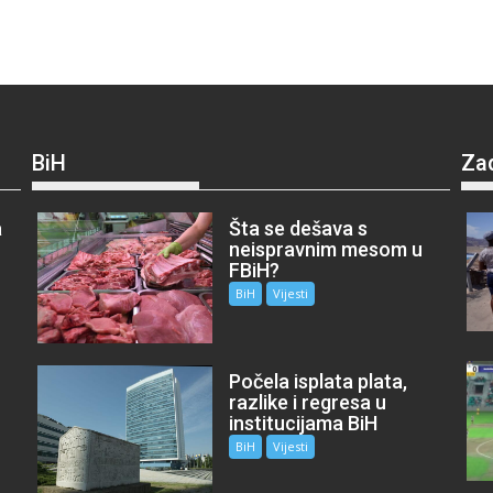
BiH
Za
a
Šta se dešava s
neispravnim mesom u
FBiH?
BiH
Vijesti
Počela isplata plata,
razlike i regresa u
institucijama BiH
BiH
Vijesti