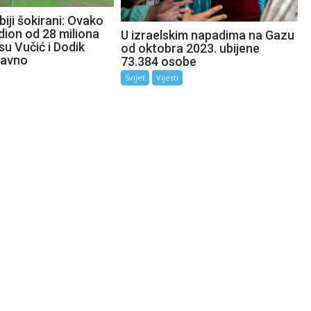
biji šokirani: Ovako
dion od 28 miliona
U izraelskim napadima na Gazu
su Vučić i Dodik
od oktobra 2023. ubijene
davno
73.384 osobe
Svijet
Vijesti