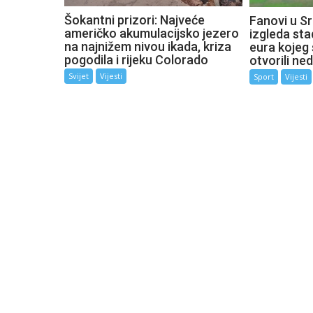
Šokantni prizori: Najveće
Fanovi u Sr
američko akumulacijsko jezero
izgleda sta
na najnižem nivou ikada, kriza
eura kojeg 
pogodila i rijeku Colorado
otvorili ne
Svijet
Vijesti
Sport
Vijesti