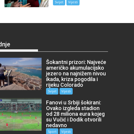
Svijet
Vijesti
dnje
Šokantni prizori: Najveće
američko akumulacijsko
jezero na najnižem nivou
ikada, kriza pogodila i
rijeku Colorado
Svijet
Vijesti
Fanovi u Srbiji šokirani:
Ovako izgleda stadion
od 28 miliona eura kojeg
su Vučić i Dodik otvorili
nedavno
Sport
Vijesti