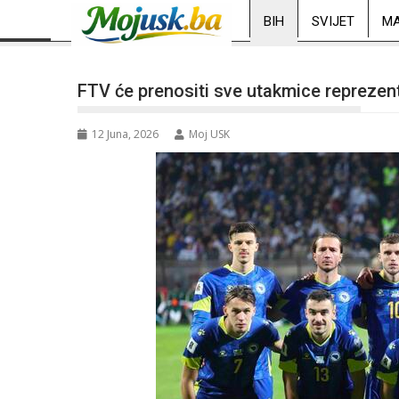
BIH
SVIJET
MA
FTV će prenositi sve utakmice reprezent
12 Juna, 2026
Moj USK