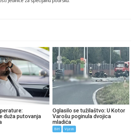
ti Jedinice za specijalnu podršku.
perature:
Oglasilo se tužilaštvo: U Kotor
te duža putovanja
Varošu poginula dvojica
a
mladića
BiH
Vijesti