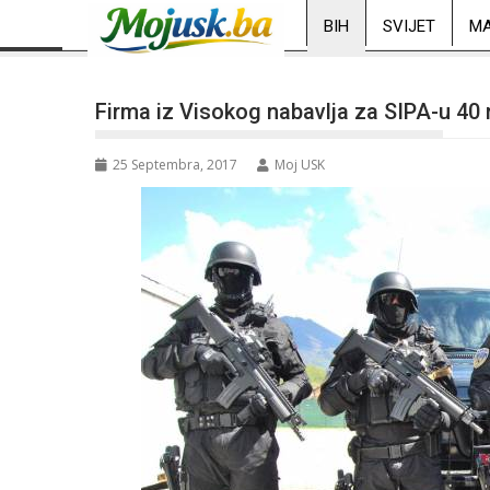
BIH
SVIJET
MA
Firma iz Visokog nabavlja za SIPA-u 40
25 Septembra, 2017
Moj USK