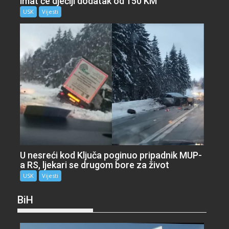
imat će dječiji dodatak od 150 KM
USK
Vijesti
U nesreći kod Ključa poginuo pripadnik MUP-
a RS, ljekari se drugom bore za život
USK
Vijesti
BiH