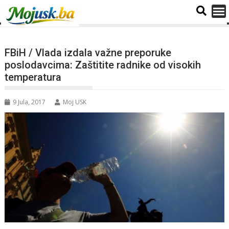
FBiH / Vlada izdala važne preporuke
poslodavcima: Zaštitite radnike od visokih
temperatura
9 Jula, 2017
Moj USK