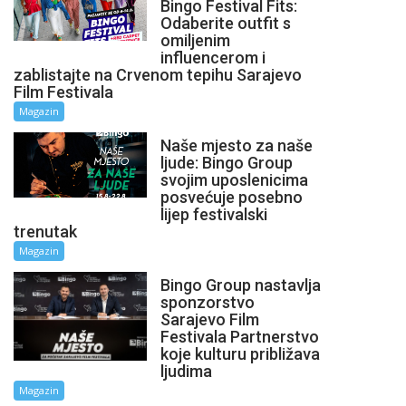
Bingo Festival Fits:
Odaberite outfit s
omiljenim
influencerom i
zablistajte na Crvenom tepihu Sarajevo
Film Festivala
Magazin
Naše mjesto za naše
ljude: Bingo Group
svojim uposlenicima
posvećuje posebno
lijep festivalski
trenutak
Magazin
Bingo Group nastavlja
sponzorstvo
Sarajevo Film
Festivala Partnerstvo
koje kulturu približava
ljudima
Magazin