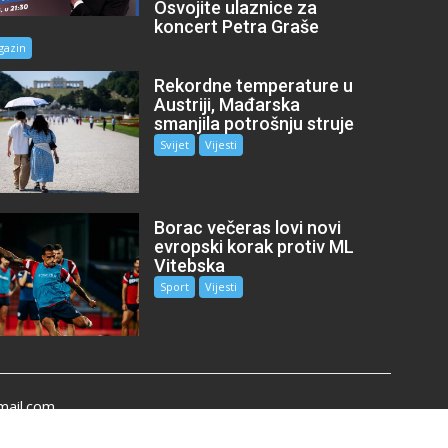
Osvojite ulaznice za
koncert Petra Graše
gazin
Rekordne temperature u
Austriji, Mađarska
smanjila potrošnju struje
Svijet
Vijesti
Borac večeras lovi novi
evropski korak protiv ML
Vitebska
Sport
Vijesti
mail.com