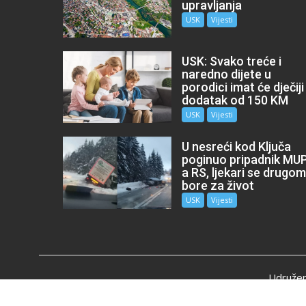
upravljanja
USK
Vijesti
USK: Svako treće i
naredno dijete u
porodici imat će dječiji
dodatak od 150 KM
USK
Vijesti
U nesreći kod Ključa
poginuo pripadnik MU
a RS, ljekari se drugo
bore za život
USK
Vijesti
Udružen