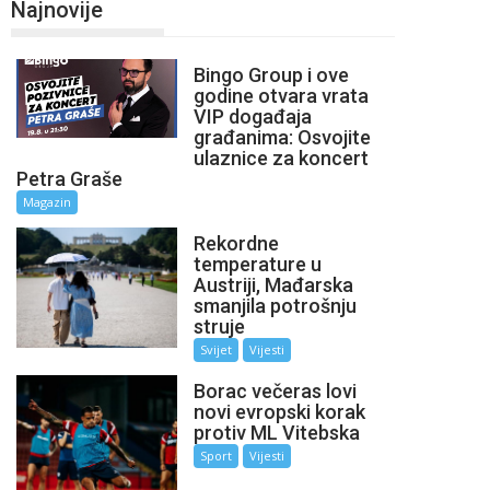
Najnovije
Bingo Group i ove
godine otvara vrata
VIP događaja
građanima: Osvojite
ulaznice za koncert
Petra Graše
Magazin
Rekordne
temperature u
Austriji, Mađarska
smanjila potrošnju
struje
Svijet
Vijesti
Borac večeras lovi
novi evropski korak
protiv ML Vitebska
Sport
Vijesti