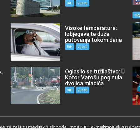
BiH
Vijesti
Ma
Visoke temperature:
Izbjegavajte duža
putovanja tokom dana
BiH
Vijesti
Oglasilo se tužilaštvo: U
P-
Kotor Varošu poginula
m
dvojica mladića
BiH
Vijesti
je za zaštitu medijskih sloboda „mojUSK“, e-mail:mojusk2018@g