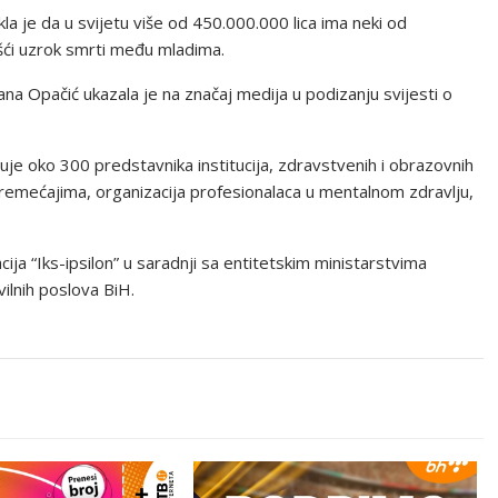
la je da u svijetu više od 450.000.000 lica ima neki od
šći uzrok smrti među mladima.
na Opačić ukazala je na značaj medija u podizanju svijesti o
tvuje oko 300 predstavnika institucija, zdravstvenih i obrazovnih
oremećajima, organizacija profesionalaca u mentalnom zdravlju,
ija “Iks-ipsilon” u saradnji sa entitetskim ministarstvima
vilnih poslova BiH.