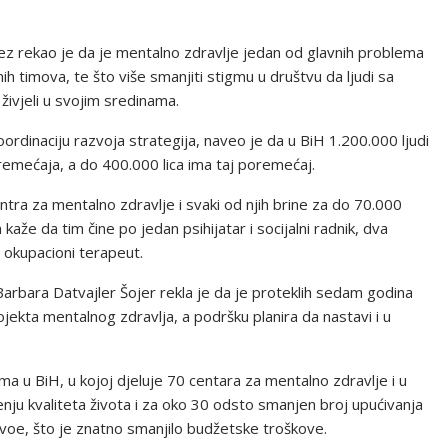
z rekao je da je mentalno zdravlje jedan od glavnih problema
h timova, te što više smanjiti stigmu u društvu da ljudi sa
živjeli u svojim sredinama.
rdinaciju razvoja strategija, naveo je da u BiH 1.200.000 ljudi
mećaja, a do 400.000 lica ima taj poremećaj.
ntra za mentalno zdravlje i svaki od njih brine za do 70.000
aže da tim čine po jedan psihijatar i socijalni radnik, dva
a okupacioni terapeut.
arbara Datvajler Šojer rekla je da je proteklih sedam godina
jekta mentalnog zdravlja, a podršku planira da nastavi i u
ma u BiH, u kojoj djeluje 70 centara za mentalno zdravlje i u
ju kvaliteta života i za oko 30 odsto smanjen broj upućivanja
ivoe, što je znatno smanjilo budžetske troškove.