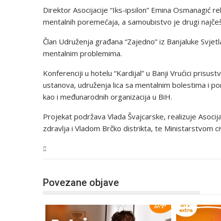
Direktor Asocijacije “Iks-ipsilon” Emina Osmanagić rek
mentalnih poremećaja, a samoubistvo je drugi najče
Član Udruženja građana “Zajedno” iz Banjaluke Svjetla
mentalnim problemima.
Konferenciji u hotelu “Kardijal” u Banji Vrućici prisus
ustanova, udruženja lica sa mentalnim bolestima i p
kao i međunarodnih organizacija u BiH.
Projekat podržava Vlada Švajcarske, realizuje Asocijac
zdravlja i Vladom Brčko distrikta, te Ministarstvom ci
Tehnologija
Povezane objave