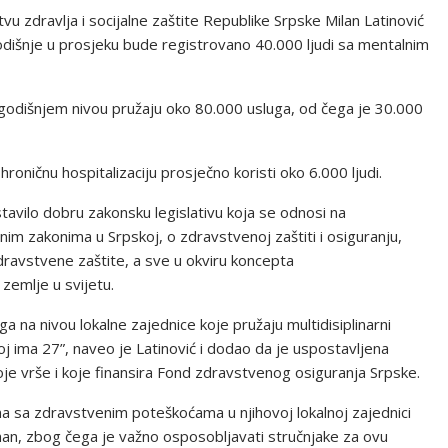
vu zdravlja i socijalne zaštite Republike Srpske Milan Latinović
dišnje u prosjeku bude registrovano 40.000 ljudi sa mentalnim
 godišnjem nivou pružaju oko 80.000 usluga, od čega je 30.000
roničnu hospitalizaciju prosječno koristi oko 6.000 ljudi.
tavilo dobru zakonsku legislativu koja se odnosi na
nim zakonima u Srpskoj, o zdravstvenoj zaštiti i osiguranju,
ravstvene zaštite, a sve u okviru koncepta
 zemlje u svijetu.
 na nivou lokalne zajednice koje pružaju multidisiplinarni
oj ima 27”, naveo je Latinović i dodao da je uspostavljena
oje vrše i koje finansira Fond zdravstvenog osiguranja Srpske.
ima sa zdravstvenim poteškoćama u njihovoj lokalnoj zajednici
n, zbog čega je važno osposobljavati stručnjake za ovu