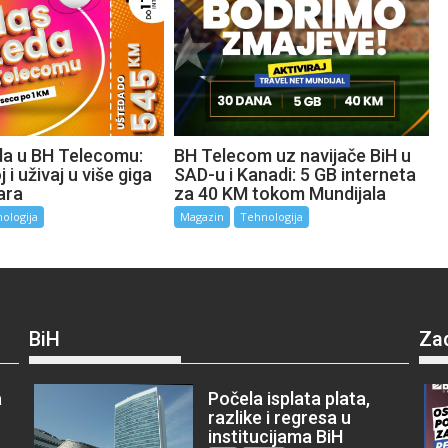
da u BH Telecomu:
BH Telecom uz navijače BiH u
 i uživaj u više giga
SAD-u i Kanadi: 5 GB interneta
ara
za 40 KM tokom Mundijala
ologija
Magazin
Tehnologija
BiH
Za
a
Počela isplata plata,
razlike i regresa u
institucijama BiH