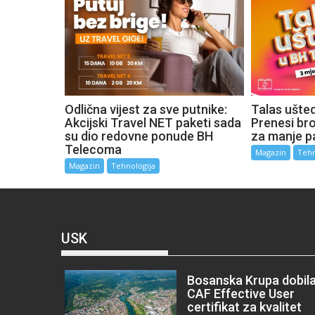
Odlična vijest za sve putnike:
Talas ušte
Akcijski Travel NET paketi sada
Prenesi broj
su dio redovne ponude BH
za manje p
Telecoma
Magazin
Tehn
Magazin
Tehnologija
USK
Bosanska Krupa dobil
CAF Effective User
certifikat za kvalitet