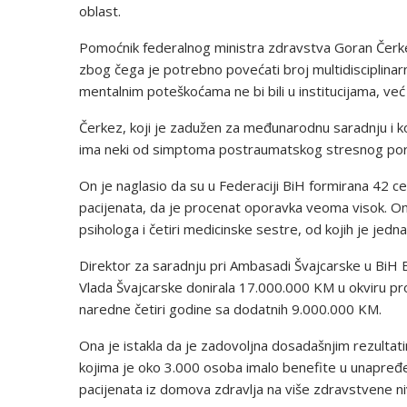
oblast.
Pomoćnik federalnog ministra zdravstva Goran Čerke
zbog čega je potrebno povećati broj multidisciplinarni
mentalnim poteškoćama ne bi bili u institucijama, već 
Čerkez, koji je zadužen za međunarodnu saradnju i koo
ima neki od simptoma postraumatskog stresnog pore
On je naglasio da su u Federaciji BiH formirana 42 ce
pacijenata, da je procenat oporavka veoma visok. On k
psihologa i četiri medicinske sestre, od kojih je jedn
Direktor za saradnju pri Ambasadi Švajcarske u BiH B
Vlada Švajcarske donirala 17.000.000 KM u okviru pro
naredne četiri godine sa dodatnih 9.000.000 KM.
Ona je istakla da je zadovoljna dosadašnjim rezultati
kojima je oko 3.000 osoba imalo benefite u unapređen
pacijenata iz domova zdravlja na više zdravstvene n