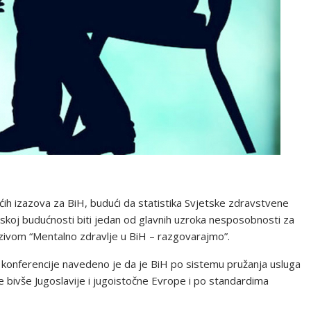
h izazova za BiH, budući da statistika Svjetske zdravstvene
liskoj budućnosti biti jedan od glavnih uzroka nesposobnosti za
azivom “Mentalno zdravlje u BiH – razgovarajmo”.
 konferencije navedeno je da je BiH po sistemu pružanja usluga
e bivše Jugoslavije i jugoistočne Evrope i po standardima