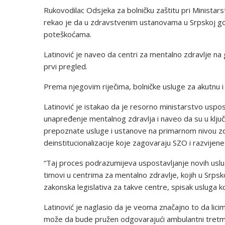
Rukovodilac Odsjeka za bolničku zaštitu pri Ministarst
rekao je da u zdravstvenim ustanovama u Srpskoj go
poteškoćama.
Latinović je naveo da centri za mentalno zdravlje na
prvi pregled.
Prema njegovim riječima, bolničke usluge za akutnu i h
Latinović je istakao da je resorno ministarstvo uspos
unapređenje mentalnog zdravlja i naveo da su u ključ
prepoznate usluge i ustanove na primarnom nivou zd
deinstitucionalizacije koje zagovaraju SZO i razvijene
“Taj proces podrazumijeva uspostavljanje novih usluga
timovi u centrima za mentalno zdravlje, kojih u Srpsk
zakonska legislativa za takve centre, spisak usluga k
Latinović je naglasio da je veoma značajno to da lic
može da bude pružen odgovarajući ambulantni tretma