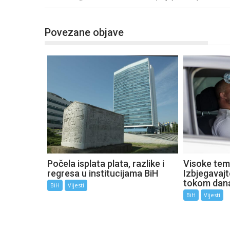
Povezane objave
Počela isplata plata, razlike i
Visoke tem
regresa u institucijama BiH
Izbjegavaj
tokom dan
BiH
Vijesti
BiH
Vijesti