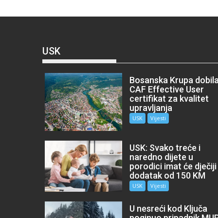
USK
Bosanska Krupa dobil
CAF Effective User
certifikat za kvalitet
upravljanja
USK
Vijesti
USK: Svako treće i
naredno dijete u
porodici imat će dječiji
dodatak od 150 KM
USK
Vijesti
U nesreći kod Ključa
poginuo pripadnik MU