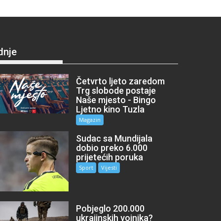
dnje
Četvrto ljeto zaredom
Trg slobode postaje
Naše mjesto - Bingo
Ljetno kino Tuzla
Magazin
Sudac sa Mundijala
dobio preko 6.000
prijetećih poruka
Sport
Vijesti
Pobjeglo 200.000
ukrajinskih vojnika?