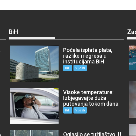
BiH
Za
a
Počela isplata plata,
razlike i regresa u
institucijama BiH
BiH
Vijesti
Visoke temperature:
Izbjegavajte duža
putovanja tokom dana
BiH
Vijesti
Oglasilo se tužilaštvo: U
P-