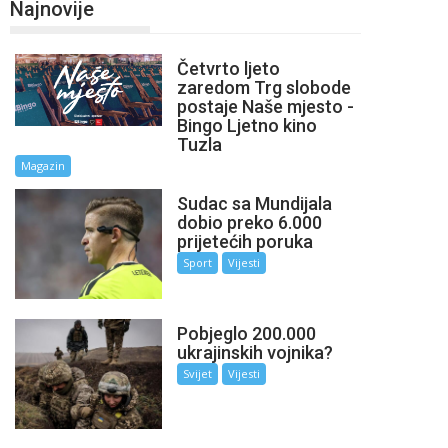
Najnovije
Četvrto ljeto
zaredom Trg slobode
postaje Naše mjesto -
Bingo Ljetno kino
Tuzla
Magazin
Sudac sa Mundijala
dobio preko 6.000
prijetećih poruka
Sport
Vijesti
Pobjeglo 200.000
ukrajinskih vojnika?
Svijet
Vijesti