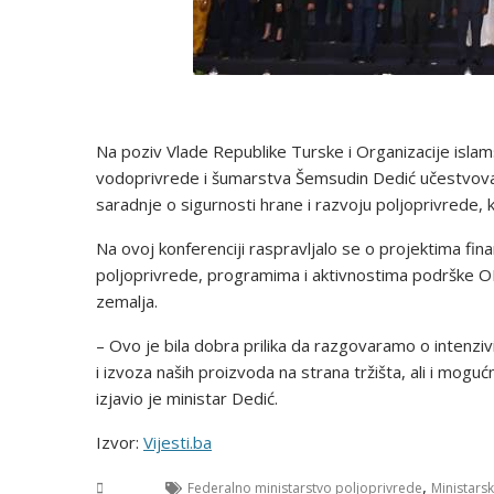
Na poziv Vlade Republike Turske i Organizacije islam
vodoprivrede i šumarstva Šemsudin Dedić učestvovao
saradnje o sigurnosti hrane i razvoju poljoprivrede, k
Na ovoj konferenciji raspravljalo se o projektima fina
poljoprivrede, programima i aktivnostima podrške OIC-a,
zemalja.
– Ovo je bila dobra prilika da razgovaramo o intenziv
i izvoza naših proizvoda na strana tržišta, ali i mogu
izjavio je ministar Dedić.
Izvor:
Vijesti.ba
,
BiH
Federalno ministarstvo poljoprivrede
Ministarsk