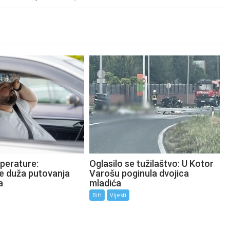
perature:
Oglasilo se tužilaštvo: U Kotor
te duža putovanja
Varošu poginula dvojica
a
mladića
BiH
Vijesti