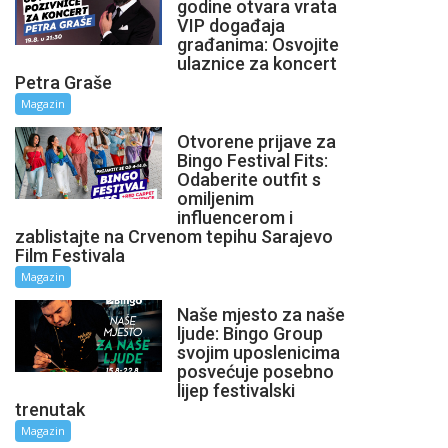
godine otvara vrata
VIP događaja
građanima: Osvojite
ulaznice za koncert
Petra Graše
Magazin
Otvorene prijave za
Bingo Festival Fits:
Odaberite outfit s
omiljenim
influencerom i
zablistajte na Crvenom tepihu Sarajevo
Film Festivala
Magazin
Naše mjesto za naše
ljude: Bingo Group
svojim uposlenicima
posvećuje posebno
lijep festivalski
trenutak
Magazin