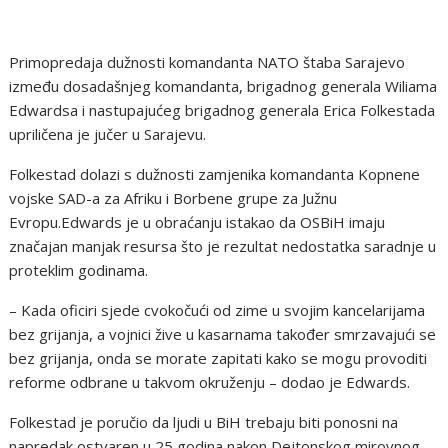
Primopredaja dužnosti komandanta NATO štaba Sarajevo
između dosadašnjeg komandanta, brigadnog generala Wiliama
Edwardsa i nastupajućeg brigadnog generala Erica Folkestada
upriličena je jučer u Sarajevu.
Folkestad dolazi s dužnosti zamjenika komandanta Kopnene
vojske SAD-a za Afriku i Borbene grupe za Južnu
Evropu.Edwards je u obraćanju istakao da OSBiH imaju
značajan manjak resursa što je rezultat nedostatka saradnje u
proteklim godinama.
– Kada oficiri sjede cvokočući od zime u svojim kancelarijama
bez grijanja, a vojnici žive u kasarnama također smrzavajući se
bez grijanja, onda se morate zapitati kako se mogu provoditi
reforme odbrane u takvom okruženju – dodao je Edwards.
Folkestad je poručio da ljudi u BiH trebaju biti ponosni na
napredak ostvaren u 25 godina nakon Dejtonskog mirovnog