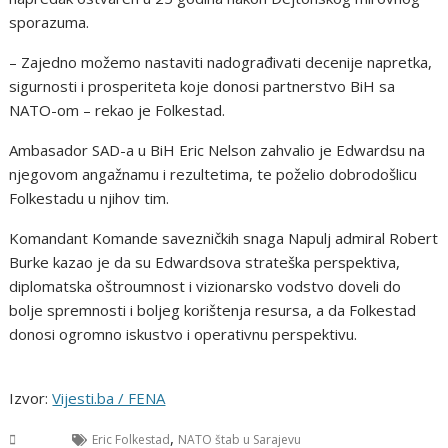
sporazuma.
– Zajedno možemo nastaviti nadograđivati decenije napretka,
sigurnosti i prosperiteta koje donosi partnerstvo BiH sa
NATO-om – rekao je Folkestad.
Ambasador SAD-a u BiH Eric Nelson zahvalio je Edwardsu na
njegovom angažnamu i rezultetima, te poželio dobrodošlicu
Folkestadu u njihov tim.
Komandant Komande savezničkih snaga Napulj admiral Robert
Burke kazao je da su Edwardsova strateška perspektiva,
diplomatska oštroumnost i vizionarsko vodstvo doveli do
bolje spremnosti i boljeg korištenja resursa, a da Folkestad
donosi ogromno iskustvo i operativnu perspektivu.
Izvor:
Vijesti.ba / FENA
,
BiH
Eric Folkestad
NATO štab u Sarajevu