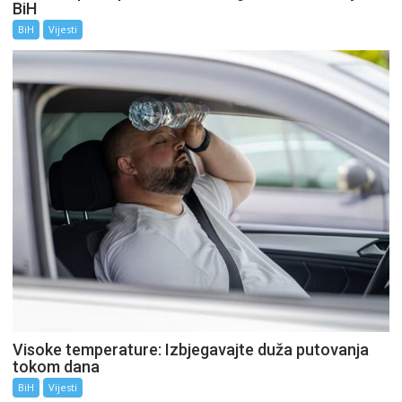
BiH
BiH
Vijesti
Visoke temperature: Izbjegavajte duža putovanja
tokom dana
BiH
Vijesti