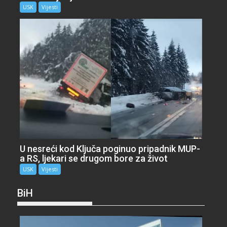
USK
Vijesti
U nesreći kod Ključa poginuo pripadnik MUP-
a RS, ljekari se drugom bore za život
USK
Vijesti
BiH