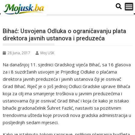
Bihać: Usvojena Odluka o ograničavanju plata
direktora javnih ustanova i preduzeća
28 Juna, 2017
Moj USK
Na današnjoj 11. sjednici Gradskog vijeća Bihać, sa 16 glasova
za i 8 suzdržanih usvojen je Prijedlog Odluke o plaćama
direktora javnih preduzeća i javnih ustanova čiji je osnivač
Grad Bihać. Riječ je o još jednoj Odluci Gradske uprave Bihaća
koja za cilj ima smanjenje troškova u javnim preduzećima i
ustanovama čiji je osnivač Grad Bihać i koja će kako je istakao
bihaćki gradonačelnik Šuhret Fazlić, nastaviti sa pozitivnim
trendovima ušteda koje provodi nova gradska administracija u
posljednjih sedam mjeseci.
Kako je istaknuto tokom rasprave, prilikom planiranja budžeta