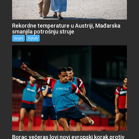
Rekordne temperature u Austriji, Mađarska
smanjila potrošnju struje
Svijet
Vijesti
Borac večeras lovi novi evropski korak protiv