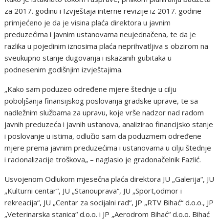
za 2017. godinu i Izvještaja interne revizije iz 2017. godine
primjećeno je da je visina plaća direktora u javnim
preduzećima i javnim ustanovama neujednačena, te da je
razlika u pojedinim iznosima plaća neprihvatljiva s obzirom na
sveukupno stanje dugovanja i iskazanih gubitaka u
podnesenim godišnjim izvještajima.
„Kako sam poduzeo određene mjere štednje u cilju
poboljšanja finansijskog poslovanja gradske uprave, te sa
nadležnim službama za upravu, koje vrše nadzor nad radom
javnih preduzeća i javnih ustanova, analizirao financijsko stanje
i poslovanje u istima, odlučio sam da poduzmem određene
mjere prema javnim preduzećima i ustanovama u cilju štednje
i racionalizacije troškova„ – naglasio je gradonačelnik Fazlić.
Usvojenom Odlukom mjesečna plaća direktora JU „Galerija“, JU
„Kulturni centar“, JU „Stanouprava“, JU „Sport,odmor i
rekreacija“, JU „Centar za socijalni rad“, JP „RTV Bihać“ d.o.o., JP
„Veterinarska stanica“ d.o.o. i JP „Aerodrom Bihać“ d.o.o. Bihać