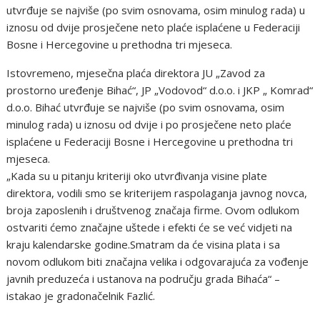
utvrđuje se najviše (po svim osnovama, osim minulog rada) u
iznosu od dvije prosječene neto plaće isplaćene u Federaciji
Bosne i Hercegovine u prethodna tri mjeseca.
Istovremeno, mjesečna plaća direktora JU „Zavod za
prostorno uređenje Bihać“, JP „Vodovod“ d.o.o. i JKP „ Komrad“
d.o.o. Bihać utvrđuje se najviše (po svim osnovama, osim
minulog rada) u iznosu od dvije i po prosječene neto plaće
isplaćene u Federaciji Bosne i Hercegovine u prethodna tri
mjeseca.
„Kada su u pitanju kriteriji oko utvrđivanja visine plate
direktora, vodili smo se kriterijem raspolaganja javnog novca,
broja zaposlenih i društvenog značaja firme. Ovom odlukom
ostvariti ćemo značajne uštede i efekti će se već vidjeti na
kraju kalendarske godine.Smatram da će visina plata i sa
novom odlukom biti značajna velika i odgovarajuća za vođenje
javnih preduzeća i ustanova na području grada Bihaća“ –
istakao je gradonačelnik Fazlić.