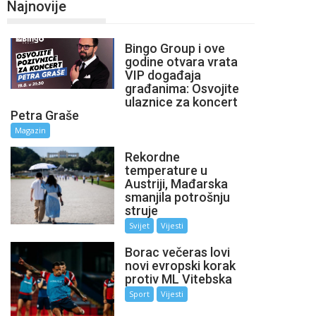
Najnovije
Bingo Group i ove
godine otvara vrata
VIP događaja
građanima: Osvojite
ulaznice za koncert
Petra Graše
Magazin
Rekordne
temperature u
Austriji, Mađarska
smanjila potrošnju
struje
Svijet
Vijesti
Borac večeras lovi
novi evropski korak
protiv ML Vitebska
Sport
Vijesti