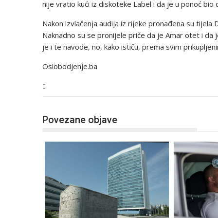
nije vratio kući iz diskoteke Label i da je u ponoć bio
Nakon izvlačenja audija iz rijeke pronađena su tijela 
Naknadno su se pronijele priče da je Amar otet i da je 
je i te navode, no, kako ističu, prema svim prikuplje
Oslobodjenje.ba
BiH
Povezane objave