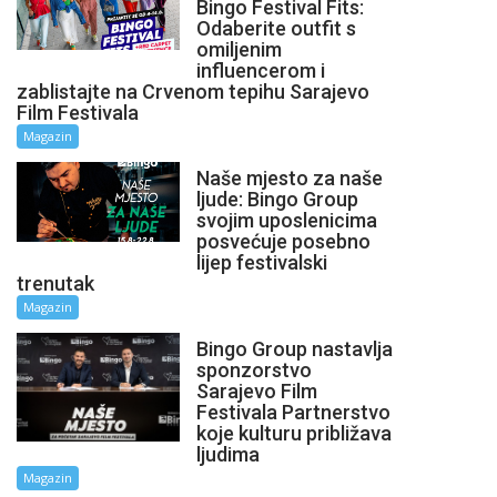
Bingo Festival Fits:
Odaberite outfit s
omiljenim
influencerom i
zablistajte na Crvenom tepihu Sarajevo
Film Festivala
Magazin
Naše mjesto za naše
ljude: Bingo Group
svojim uposlenicima
posvećuje posebno
lijep festivalski
trenutak
Magazin
Bingo Group nastavlja
sponzorstvo
Sarajevo Film
Festivala Partnerstvo
koje kulturu približava
ljudima
Magazin