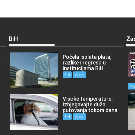
BiH
Za
a
Počela isplata plata,
razlike i regresa u
institucijama BiH
BiH
Vijesti
Ma
Visoke temperature:
Izbjegavajte duža
putovanja tokom dana
BiH
Vijesti