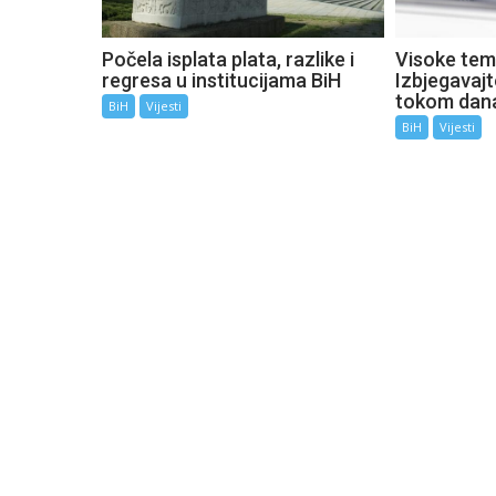
Počela isplata plata, razlike i
Visoke tem
regresa u institucijama BiH
Izbjegavaj
tokom dan
BiH
Vijesti
BiH
Vijesti