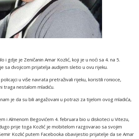
i gdje je Zeničanin Amar Kozlić, koji je u noći sa 4. na 5.
sa dvojicom prijatelja audijem sletio u ovu rijeku.
cajci u više navrata pretraživali rijeku, koristili ronioce,
o ni traga nestalom mladiću.
o nam je da su bili angažovani u potrazi za tijelom ovog mladića,
ćem i Almenom Begovićem 4. februara bio u diskoteci u Vitezu,
Nedugo prije toga Kozlić je mobitelom razgovarao sa svojim
Semir Kozlić putem Facebooka obavijestio prijatelje da se Amar