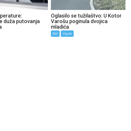
perature:
Oglasilo se tužilaštvo: U Kotor
te duža putovanja
Varošu poginula dvojica
a
mladića
BiH
Vijesti