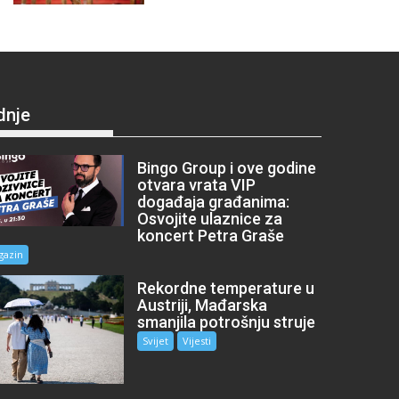
dnje
Bingo Group i ove godine
otvara vrata VIP
događaja građanima:
Osvojite ulaznice za
koncert Petra Graše
gazin
Rekordne temperature u
Austriji, Mađarska
smanjila potrošnju struje
Svijet
Vijesti