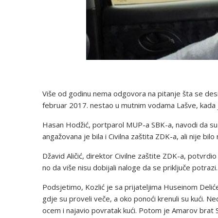
Više od godinu nema odgovora na pitanje šta se desilo 
februar 2017. nestao u mutnim vodama Lašve, kada je 
Hasan Hodžić, portparol MUP-a SBK-a, navodi da su poli
angažovana je bila i Civilna zaštita ZDK-a, ali nije bil
Džavid Aličić, direktor Civilne zaštite ZDK-a, potvrdi
no da više nisu dobijali naloge da se priključe potrazi.
Podsjetimo, Kozlić je sa prijateljima Huseinom Deli
gdje su proveli veče, a oko ponoći krenuli su kući. 
ocem i najavio povratak kući. Potom je Amarov brat 