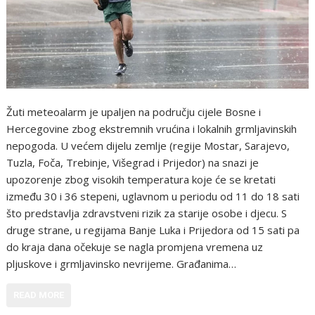
Žuti meteoalarm je upaljen na području cijele Bosne i
Hercegovine zbog ekstremnih vrućina i lokalnih grmljavinskih
nepogoda. U većem dijelu zemlje (regije Mostar, Sarajevo,
Tuzla, Foča, Trebinje, Višegrad i Prijedor) na snazi je
upozorenje zbog visokih temperatura koje će se kretati
između 30 i 36 stepeni, uglavnom u periodu od 11 do 18 sati
što predstavlja zdravstveni rizik za starije osobe i djecu. S
druge strane, u regijama Banje Luka i Prijedora od 15 sati pa
do kraja dana očekuje se nagla promjena vremena uz
pljuskove i grmljavinsko nevrijeme. Građanima…
READ MORE