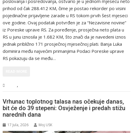
poslovanja i posredovanja, ostvario je u jednom mjesecu neto
prihod od čak 288.412 KM, čime je postao rekorder po visini
pojedinačne prijavljene zarade u RS tokom prvih šest mjeseci
ove godine. Ovaj podatak potvrđen je za “Nezavisne novine”
iz Poreske uprave RS. Za poređenje, prosječna neto plata u
RS u junu iznosila je 1.682 KM, što znači da je navedeni iznos
jednak približno 171 prosječnoj mjesečnoj plati. Banja Luka
dominira među najvećim primanjima Podaci Poreske uprave
RS pokazuju da se među…
READ MORE
,
BiH
Vijesti
Vrhunac toplotnog talasa nas očekuje danas,
bit će do 39 stepeni: Osvježenje i predah stižu
narednih dana
17 Jula, 2026
Moj USK