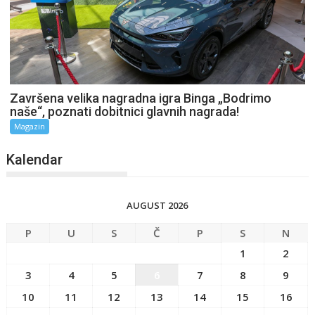
Završena velika nagradna igra Binga „Bodrimo
naše“, poznati dobitnici glavnih nagrada!
Magazin
Kalendar
AUGUST 2026
P
U
S
Č
P
S
N
1
2
3
4
5
6
7
8
9
10
11
12
13
14
15
16