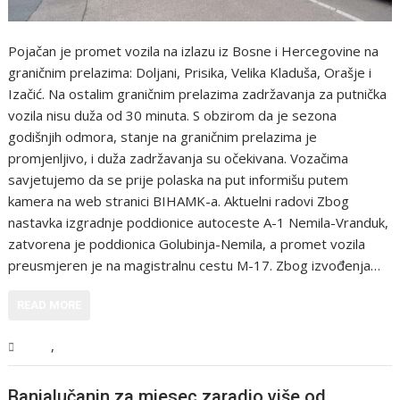
Pojačan je promet vozila na izlazu iz Bosne i Hercegovine na
graničnim prelazima: Doljani, Prisika, Velika Kladuša, Orašje i
Izačić. Na ostalim graničnim prelazima zadržavanja za putnička
vozila nisu duža od 30 minuta. S obzirom da je sezona
godišnjih odmora, stanje na graničnim prelazima je
promjenljivo, i duža zadržavanja su očekivana. Vozačima
savjetujemo da se prije polaska na put informišu putem
kamera na web stranici BIHAMK-a. Aktuelni radovi Zbog
nastavka izgradnje poddionice autoceste A-1 Nemila-Vranduk,
zatvorena je poddionica Golubinja-Nemila, a promet vozila
preusmjeren je na magistralnu cestu M-17. Zbog izvođenja…
READ MORE
,
BiH
Vijesti
Banjalučanin za mjesec zaradio više od