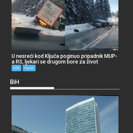
U nesreći kod Ključa poginuo pripadnik MUP-
a RS, ljekari se drugom bore za život
USK
Vijesti
BiH