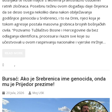
Bošnjaka te nosili majice s likovima pravosnažno osuđenih
ratnih zločinaca. Posebnu težinu ovom događaju daje činjenica
da se desio svega nekoliko dana nakon obilježavanja
godišnjice genocida u Srebrenici, i to na Drini, rijeci koja je
tokom agresije postala masovna grobnica brojnih bošnjačkih
civila. “Pozivamo Tužilaštvo Bosne i Hercegovine da bez
odlaganja identificira, procesuira i kazni sve koje su
učestvovali u ovom raspirivanju nacionalne i vjerske mržnje…
READ MORE
,
BiH
Vijesti
Bursać: Ako je Srebrenica ime genocida, onda
mu je Prijedor prezime!
20 Jula, 2026
Moj USK