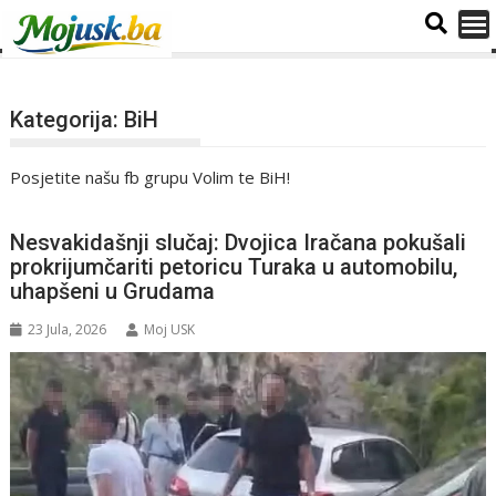
Kategorija:
BiH
Posjetite našu fb grupu Volim te BiH!
Nesvakidašnji slučaj: Dvojica Iračana pokušali
prokrijumčariti petoricu Turaka u automobilu,
uhapšeni u Grudama
23 Jula, 2026
Moj USK