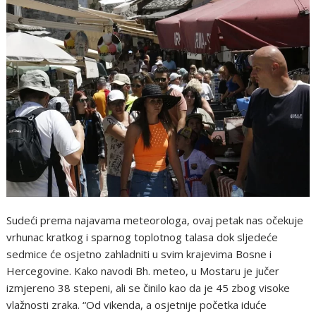
Sudeći prema najavama meteorologa, ovaj petak nas očekuje
vrhunac kratkog i sparnog toplotnog talasa dok sljedeće
sedmice će osjetno zahladniti u svim krajevima Bosne i
Hercegovine. Kako navodi Bh. meteo, u Mostaru je jučer
izmjereno 38 stepeni, ali se činilo kao da je 45 zbog visoke
vlažnosti zraka. “Od vikenda, a osjetnije početka iduće