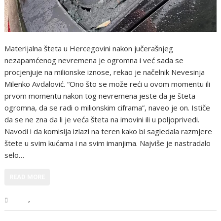
Materijalna šteta u Hercegovini nakon jučerašnjeg
nezapamćenog nevremena je ogromna i već sada se
procjenjuje na milionske iznose, rekao je načelnik Nevesinja
Milenko Avdalović. “Ono što se može reći u ovom momentu ili
prvom momentu nakon tog nevremena jeste da je šteta
ogromna, da se radi o milionskim ciframa”, naveo je on. Ističe
da se ne zna da li je veća šteta na imovini ili u poljoprivedi.
Navodi i da komisija izlazi na teren kako bi sagledala razmjere
štete u svim kućama i na svim imanjima. Najviše je nastradalo
selo…
READ MORE
,
BiH
Vijesti