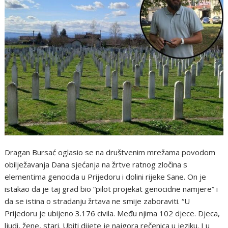
Dragan Bursać oglasio se na društvenim mrežama povodom
obilježavanja Dana sjećanja na žrtve ratnog zločina s
elementima genocida u Prijedoru i dolini rijeke Sane. On je
istakao da je taj grad bio “pilot projekat genocidne namjere” i
da se istina o stradanju žrtava ne smije zaboraviti. “U
Prijedoru je ubijeno 3.176 civila. Među njima 102 djece. Djeca,
ljudi, žene, stari. Ubiti dijete je najgora rečenica u jeziku. I u