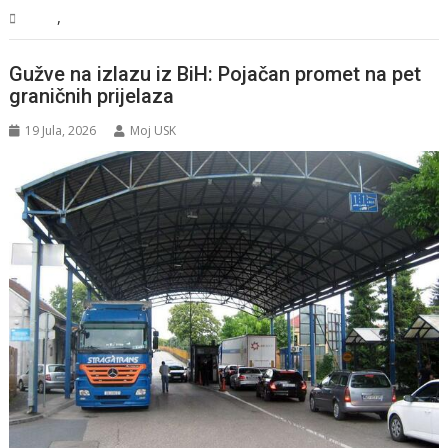
,
BiH
Vijesti
Gužve na izlazu iz BiH: Pojačan promet na pet
graničnih prijelaza
19 Jula, 2026
Moj USK