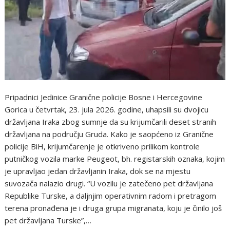
Pripadnici Jedinice Granične policije Bosne i Hercegovine
Gorica u četvrtak, 23. jula 2026. godine, uhapsili su dvojicu
državljana Iraka zbog sumnje da su krijumčarili deset stranih
državljana na području Gruda. Kako je saopćeno iz Granične
policije BiH, krijumčarenje je otkriveno prilikom kontrole
putničkog vozila marke Peugeot, bh. registarskih oznaka, kojim
je upravljao jedan državljanin Iraka, dok se na mjestu
suvozača nalazio drugi. “U vozilu je zatečeno pet državljana
Republike Turske, a daljnjim operativnim radom i pretragom
terena pronađena je i druga grupa migranata, koju je činilo još
pet državljana Turske”,…