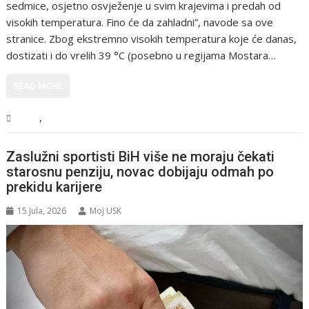
sedmice, osjetno osvježenje u svim krajevima i predah od
visokih temperatura. Fino će da zahladni”, navode sa ove
stranice. Zbog ekstremno visokih temperatura koje će danas,
dostizati i do vrelih 39 °C (posebno u regijama Mostara…
READ MORE
,
BiH
Vijesti
Zaslužni sportisti BiH više ne moraju čekati
starosnu penziju, novac dobijaju odmah po
prekidu karijere
15 Jula, 2026
Moj USK