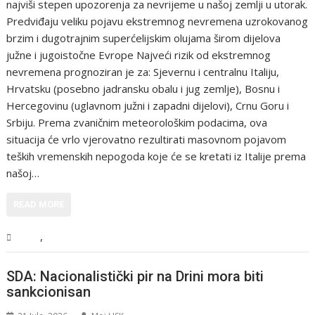
najviši stepen upozorenja za nevrijeme u našoj zemlji u utorak.
Predviđaju veliku pojavu ekstremnog nevremena uzrokovanog
brzim i dugotrajnim superćelijskim olujama širom dijelova
južne i jugoistočne Evrope Najveći rizik od ekstremnog
nevremena prognoziran je za: Sjevernu i centralnu Italiju,
Hrvatsku (posebno jadransku obalu i jug zemlje), Bosnu i
Hercegovinu (uglavnom južni i zapadni dijelovi), Crnu Goru i
Srbiju. Prema zvaničnim meteorološkim podacima, ova
situacija će vrlo vjerovatno rezultirati masovnom pojavom
teških vremenskih nepogoda koje će se kretati iz Italije prema
našoj…
READ MORE
,
BiH
Vijesti
SDA: Nacionalistički pir na Drini mora biti
sankcionisan