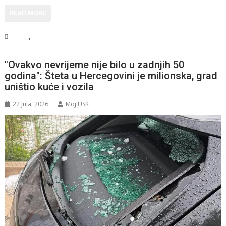
READ MORE
,
BiH
Vijesti
"Ovakvo nevrijeme nije bilo u zadnjih 50
godina": Šteta u Hercegovini je milionska, grad
uništio kuće i vozila
22 Jula, 2026
Moj USK