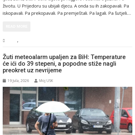
životu. U Prijedoru su ubijali djecu. A onda su ih zakopavali. Pa
iskopavali. Pa prekopavali. Pa premještali. Pa lagali. Pa šutjeli.…
READ MORE
,
BiH
Vijesti
Žuti meteoalarm upaljen za BiH: Temperature
će ići do 39 stepeni, a popodne stiže nagli
preokret uz nevrijeme
19 Jula, 2026
Moj USK