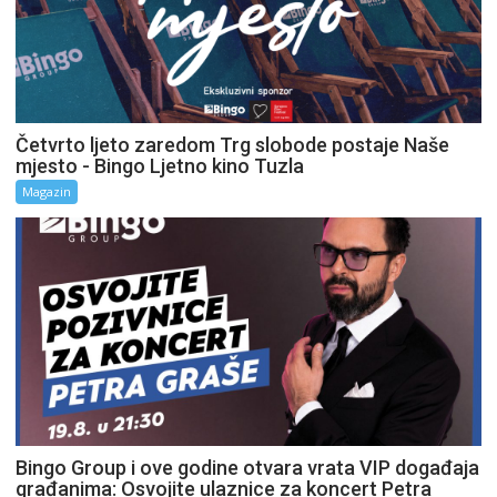
Četvrto ljeto zaredom Trg slobode postaje Naše
mjesto - Bingo Ljetno kino Tuzla
Magazin
Bingo Group i ove godine otvara vrata VIP događaja
građanima: Osvojite ulaznice za koncert Petra