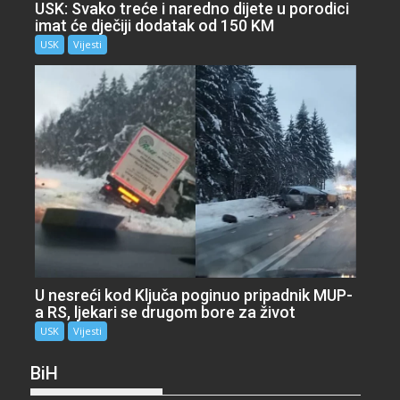
USK: Svako treće i naredno dijete u porodici
imat će dječiji dodatak od 150 KM
USK
Vijesti
U nesreći kod Ključa poginuo pripadnik MUP-
a RS, ljekari se drugom bore za život
USK
Vijesti
BiH