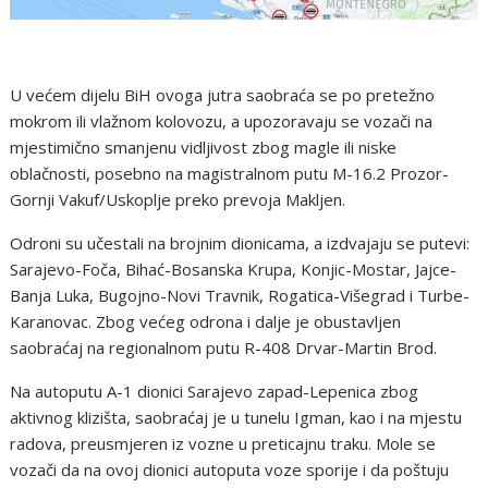
U većem dijelu BiH ovoga jutra saobraća se po pretežno
mokrom ili vlažnom kolovozu, a upozoravaju se vozači na
mjestimično smanjenu vidljivost zbog magle ili niske
oblačnosti, posebno na magistralnom putu M-16.2 Prozor-
Gornji Vakuf/Uskoplje preko prevoja Makljen.
Odroni su učestali na brojnim dionicama, a izdvajaju se putevi:
Sarajevo-Foča, Bihać-Bosanska Krupa, Konjic-Mostar, Jajce-
Banja Luka, Bugojno-Novi Travnik, Rogatica-Višegrad i Turbe-
Karanovac. Zbog većeg odrona i dalje je obustavljen
saobraćaj na regionalnom putu R-408 Drvar-Martin Brod.
Na autoputu A-1 dionici Sarajevo zapad-Lepenica zbog
aktivnog klizišta, saobraćaj je u tunelu Igman, kao i na mjestu
radova, preusmjeren iz vozne u preticajnu traku. Mole se
vozači da na ovoj dionici autoputa voze sporije i da poštuju