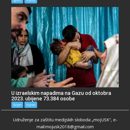
Sport
Vijesti
U izraelskim napadima na Gazu od oktobra
2023. ubijene 73.384 osobe
Svijet
Vijesti
Udruženje za zaštitu medijskih sloboda „mojUSK“, e-
mail:mojusk2018@gmail.com