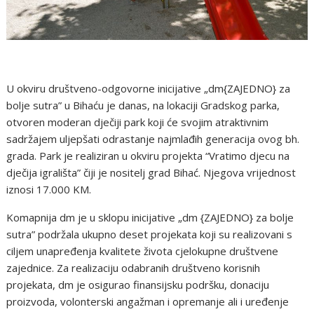
U okviru društveno-odgovorne inicijative „dm{ZAJEDNO} za
bolje sutra” u Bihaću je danas, na lokaciji Gradskog parka,
otvoren moderan dječiji park koji će svojim atraktivnim
sadržajem uljepšati odrastanje najmlađih generacija ovog bh.
grada. Park je realiziran u okviru projekta “Vratimo djecu na
dječija igrališta” čiji je nositelj grad Bihać. Njegova vrijednost
iznosi 17.000 KM.
Komapnija dm je u sklopu inicijative „dm {ZAJEDNO} za bolje
sutra” podržala ukupno deset projekata koji su realizovani s
ciljem unapređenja kvalitete života cjelokupne društvene
zajednice. Za realizaciju odabranih društveno korisnih
projekata, dm je osigurao finansijsku podršku, donaciju
proizvoda, volonterski angažman i opremanje ali i uređenje