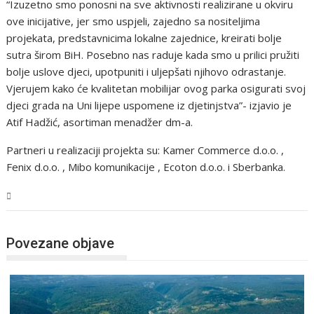
“Izuzetno smo ponosni na sve aktivnosti realizirane u okviru
ove inicijative, jer smo uspjeli, zajedno sa nositeljima
projekata, predstavnicima lokalne zajednice, kreirati bolje
sutra širom BiH. Posebno nas raduje kada smo u prilici pružiti
bolje uslove djeci, upotpuniti i uljepšati njihovo odrastanje.
Vjerujem kako će kvalitetan mobilijar ovog parka osigurati svoj
djeci grada na Uni lijepe uspomene iz djetinjstva”- izjavio je
Atif Hadžić, asortiman menadžer dm-a.
Partneri u realizaciji projekta su: Kamer Commerce d.o.o. ,
Fenix d.o.o. , Mibo komunikacije , Ecoton d.o.o. i Sberbanka.
USK
Povezane objave