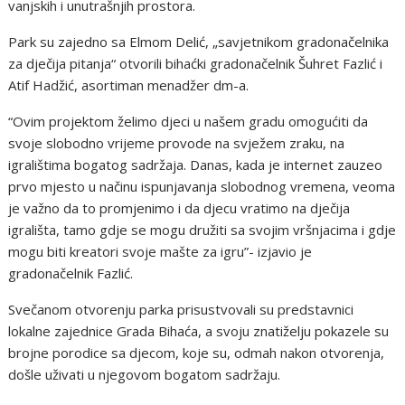
vanjskih i unutrašnjih prostora.
Park su zajedno sa Elmom Delić, „savjetnikom gradonačelnika
za dječija pitanja“ otvorili bihaćki gradonačelnik Šuhret Fazlić i
Atif Hadžić, asortiman menadžer dm-a.
“Ovim projektom želimo djeci u našem gradu omogućiti da
svoje slobodno vrijeme provode na svježem zraku, na
igralištima bogatog sadržaja. Danas, kada je internet zauzeo
prvo mjesto u načinu ispunjavanja slobodnog vremena, veoma
je važno da to promjenimo i da djecu vratimo na dječija
igrališta, tamo gdje se mogu družiti sa svojim vršnjacima i gdje
mogu biti kreatori svoje mašte za igru”- izjavio je
gradonačelnik Fazlić.
Svečanom otvorenju parka prisustvovali su predstavnici
lokalne zajednice Grada Bihaća, a svoju znatiželju pokazele su
brojne porodice sa djecom, koje su, odmah nakon otvorenja,
došle uživati u njegovom bogatom sadržaju.