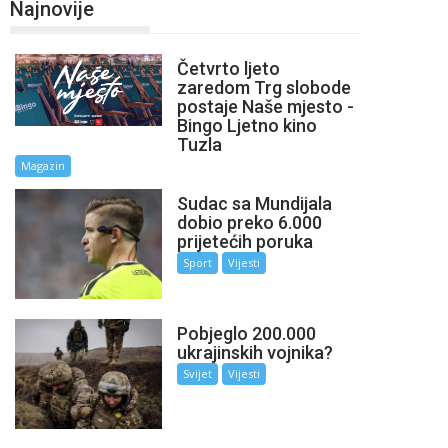
Najnovije
Četvrto ljeto
zaredom Trg slobode
postaje Naše mjesto -
Bingo Ljetno kino
Tuzla
Magazin
Sudac sa Mundijala
dobio preko 6.000
prijetećih poruka
Sport
Vijesti
Pobjeglo 200.000
ukrajinskih vojnika?
Svijet
Vijesti