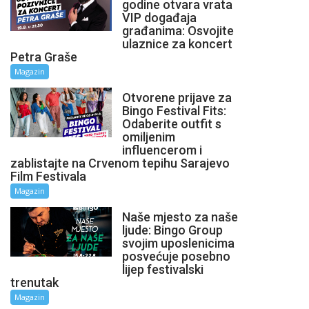
godine otvara vrata
VIP događaja
građanima: Osvojite
ulaznice za koncert
Petra Graše
Magazin
Otvorene prijave za
Bingo Festival Fits:
Odaberite outfit s
omiljenim
influencerom i
zablistajte na Crvenom tepihu Sarajevo
Film Festivala
Magazin
Naše mjesto za naše
ljude: Bingo Group
svojim uposlenicima
posvećuje posebno
lijep festivalski
trenutak
Magazin