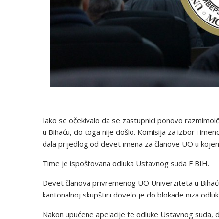
Iako se očekivalo da se zastupnici ponovo razmimoiđ
u Bihaću, do toga nije došlo. Komisija za izbor i im
dala prijedlog od devet imena za članove UO u kojem
Time je ispoštovana odluka Ustavnog suda F BIH.
Devet članova privremenog UO Univerziteta u Bihaću
kantonalnoj skupštini dovelo je do blokade niza odluk
Nakon upućene apelacije te odluke Ustavnog suda, 