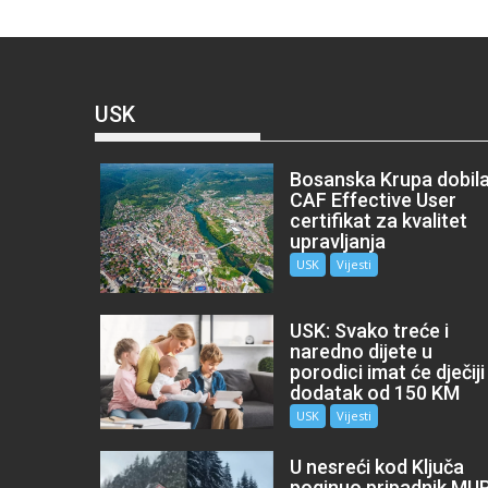
USK
Bosanska Krupa dobil
CAF Effective User
certifikat za kvalitet
upravljanja
USK
Vijesti
USK: Svako treće i
naredno dijete u
porodici imat će dječiji
dodatak od 150 KM
USK
Vijesti
U nesreći kod Ključa
poginuo pripadnik MU