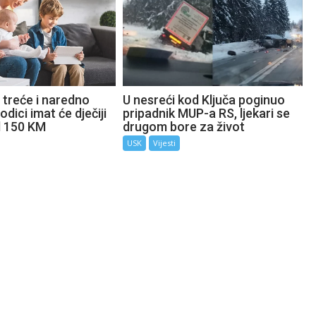
 treće i naredno
U nesreći kod Ključa poginuo
odici imat će dječiji
pripadnik MUP-a RS, ljekari se
d 150 KM
drugom bore za život
USK
Vijesti