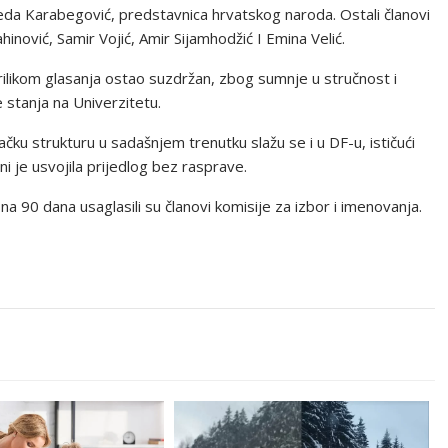
da Karabegović, predstavnica hrvatskog naroda. Ostali članovi
hinović, Samir Vojić, Amir Sijamhodžić I Emina Velić.
 prilikom glasanja ostao suzdržan, zbog sumnje u stručnost i
stanja na Univerzitetu.
ku strukturu u sadašnjem trenutku slažu se i u DF-u, ističući
ni je usvojila prijedlog bez rasprave.
a 90 dana usaglasili su članovi komisije za izbor i imenovanja.