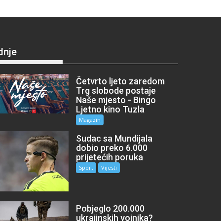
dnje
Četvrto ljeto zaredom
Trg slobode postaje
Naše mjesto - Bingo
Ljetno kino Tuzla
Magazin
Sudac sa Mundijala
dobio preko 6.000
prijetećih poruka
Sport
Vijesti
Pobjeglo 200.000
ukrajinskih vojnika?