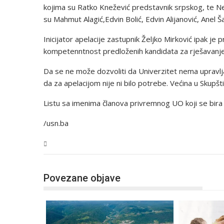
kojima su Ratko Knežević predstavnik srpskog, te Ne
su Mahmut Alagić,Edvin Bolić, Edvin Alijanović, Anel Ša
Inicijator apelacije zastupnik Željko Mirković ipak je
kompetenntnost predloženih kandidata za rješavanje 
Da se ne može dozvoliti da Univerzitet nema upravljač
da za apelacijom nije ni bilo potrebe. Većina u Skupšti
Listu sa imenima članova privremnog UO koji se bira n
/usn.ba
USK
Povezane objave