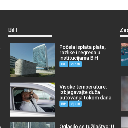
BiH
Za
a
Počela isplata plata,
razlike i regresa u
institucijama BiH
BiH
Vijesti
Visoke temperature:
Izbjegavajte duža
putovanja tokom dana
BiH
Vijesti
Oglasilo se tužilaštvo: U
P-