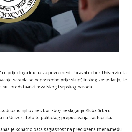
u u prijedlogu imena za privremeni Upravni odbor Univerziteta
enovanje sastala se neposredno prije skupštinskog zasjedanja, te
 su i predstavnici hrvatskog i srpskog naroda.
,odnosno njihov neizbor zbog neslaganja Kluba Srba u
a na Univerzitetu te političkog prepucavanja zastupnika.
danas je konačno data saglasnost na predložena imena,među