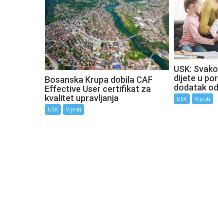
USK: Svako
dijete u por
Bosanska Krupa dobila CAF
dodatak o
Effective User certifikat za
kvalitet upravljanja
USK
Vijesti
USK
Vijesti