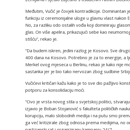
Međutim, Vučić je čovjek kontradikcije. Dominantan je 
funkciju iz ceremonijalne uloge u glavnu vlast nakon
No, za razliku odo ostalih vođa koji dominiraju glas
glas. On više apelira, prikazujući sebe kao neumorno
stišću”, rekao je.
“Da budem iskren, jedini razlog je Kosovo. Sve drugo 
400 dana na Kosovo. Potrebno je za to energije, a lj
Merkel ovog mjeseca u Berlinu, rekao je kako nije m
sastanka jer je bio tako nervozan zbog sudbine Srbij
Vučićevi kritičari kažu kako je to sve dio pažljivo kon
potporu za konsolidaciju moći.
“Ovo je vrsta novog stila u svjetskoj politici, stvaraju
izjavio je Boban Stojanović s fakulteta političkih na
korupciju, malo slobodnih medija i na putu smo prem
ga već kritizirale zbog odnosa prema medijima, no o
partizanski rat i organiziranu kampanju 24/7.