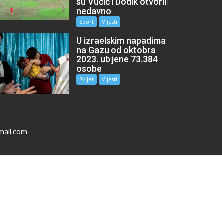
su Vučić i Dodik otvorili
nedavno
Sport
Vijesti
U izraelskim napadima
na Gazu od oktobra
2023. ubijene 73.384
osobe
Svijet
Vijesti
mail.com