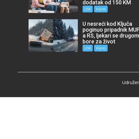
dodatak od 150 KM
USK
Vijesti
U nesreći kod Ključa
poginuo pripadnik MU
a RS, ljekari se drugo
bore za život
USK
Vijesti
Udružen