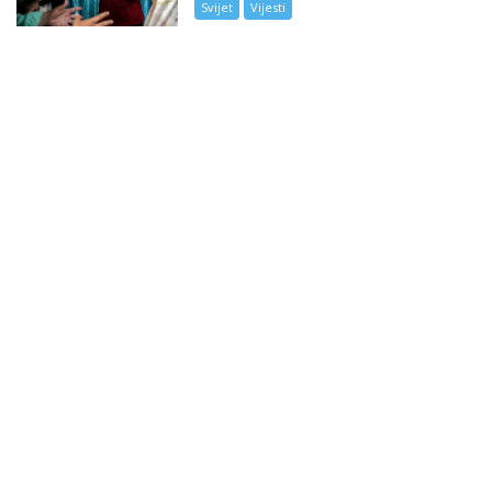
Svijet
Vijesti