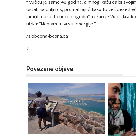
” Vučiću je samo 48 godina, a mnogi kažu da bi svoj
ostati na dulji rok, promatrajući kako to već desetlj
jamčiti da se to neće dogoditi”, rekao je Vučić, kratk
utrku: “Nemam tu vrstu energije.”
/slobodna-bosna.ba
Svijet
Povezane objave