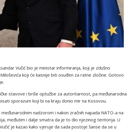
ndar Vučić bio je ministar informiranja, koji je zdušno
loševića koji će kasnije biti osuđen za ratne zločine. Gotovo
je.
tičke stavove i briše optužbe za autoritarnost, pa međunarodna
pisati sporazum koji bi na kraju donio mir na Kosovou.
pod međunarodnim nadzorom i nakon zračnih napada NATO-a na
ja, međutim i dalje smatra da je to dio njezinog teritorija. U
učić je kazao kako vjeruje da sada postoje šanse da se u