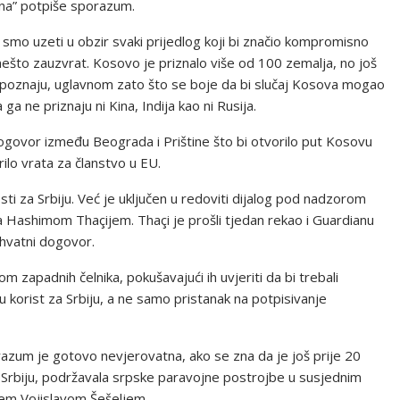
ana” potpiše sporazum.
smo uzeti u obzir svaki prijedlog koji bi značio kompromisno
nešto zauzvrat. Kosovo je priznalo više od 100 zemalja, no još
prepoznaju, uglavnom zato što se boje da bi slučaj Kosova mogao
 ne priznaju ni Kina, Indija kao ni Rusija.
ogovor između Beograda i Prištine što bi otvorilo put Kosovu
lo vrata za članstvo u EU.
osti za Srbiju. Već je uključen u redoviti dijalog pod nadzorom
 Hashimom Thaçijem. Thaçi je prošli tjedan rekao i Guardianu
hvatni dogovor.
m zapadnih čelnika, pokušavajući ih uvjeriti da bi trebali
korist za Srbiju, a ne samo pristanak na potpisivanje
razum je gotovo nevjerovatna, ako se zna da je još prije 20
ku Srbiju, podržavala srpske paravojne postrojbe u susjednim
cem Vojislavom Šešeljem.