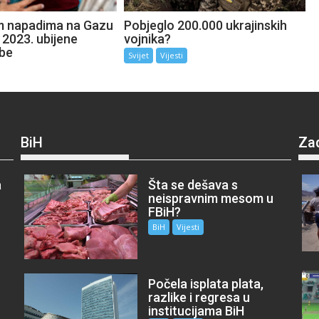
im napadima na Gazu
Pobjeglo 200.000 ukrajinskih
 2023. ubijene
vojnika?
be
Svijet
Vijesti
BiH
Za
a
Šta se dešava s
neispravnim mesom u
FBiH?
BiH
Vijesti
Počela isplata plata,
razlike i regresa u
institucijama BiH