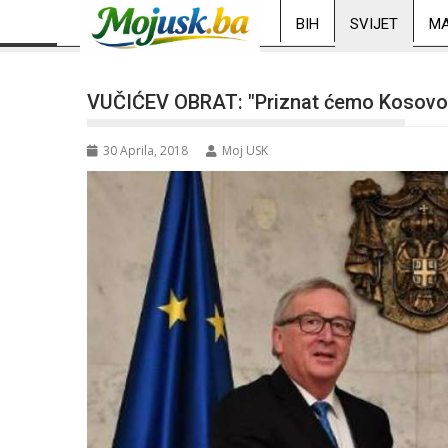
BIH
SVIJET
MA
VUČIĆEV OBRAT: "Priznat ćemo Kosov
30 Aprila, 2018
Moj USK