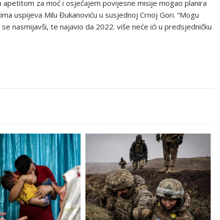
im apetitom za moć i osjećajem povijesne misije mogao planira
ećima uspijeva Milu Đukanoviću u susjednoj Crnoj Gori. “Mogu
o se nasmijavši, te najavio da 2022. više neće ići u predsjedničku