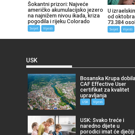
Šokantni prizori: Najveće
američko akumulacijsko jezero
U izraelsk
na najnižem nivou ikada, kriza
od oktobra
pogodila i rijeku Colorado
73.384 oso
Svijet
Vijesti
Svijet
Vijesti
USK
Bosanska Krupa dobil
CAF Effective User
certifikat za kvalitet
upravljanja
USK
Vijesti
USK: Svako treće i
naredno dijete u
porodici imat će dječiji