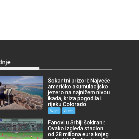
dnje
Šokantni prizori: Najveće
američko akumulacijsko
jezero na najnižem nivou
ikada, kriza pogodila i
rijeku Colorado
Svijet
Vijesti
Fanovi u Srbiji šokirani:
Ovako izgleda stadion
od 28 miliona eura kojeg