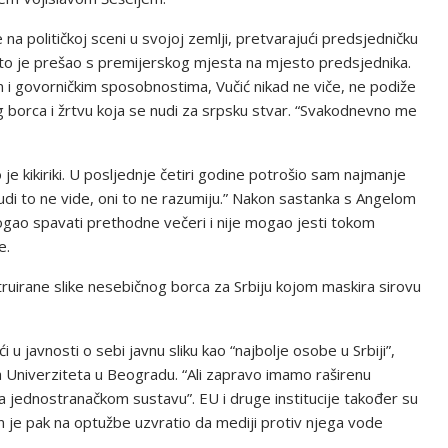
na političkoj sceni u svojoj zemlji, pretvarajući predsjedničku
 što je prešao s premijerskog mjesta na mjesto predsjednika.
om i govorničkim sposobnostima, Vučić nikad ne viče, ne podiže
g borca i žrtvu koja se nudi za srpsku stvar. “Svakodnevno me
je kikiriki. U posljednje četiri godine potrošio sam najmanje
udi to ne vide, oni to ne razumiju.” Nakon sastanka s Angelom
ogao spavati prethodne večeri i nije mogao jesti tokom
e.
struirane slike nesebičnog borca ​​za Srbiju kojom maskira sirovu
ći u javnosti o sebi javnu sliku kao “najbolje osobe u Srbiji”,
uka Univerziteta u Beogradu. “Ali zapravo imamo raširenu
a jednostranačkom sustavu”. EU i druge institucije također su
n je pak na optužbe uzvratio da mediji protiv njega vode