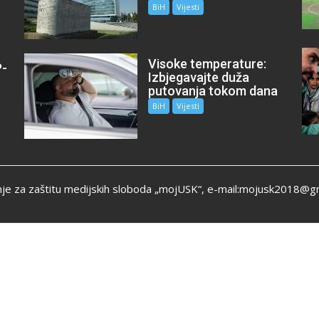
BiH
Vijesti
Visoke temperature:
P-
Izbjegavajte duža
m
putovanja tokom dana
BiH
Vijesti
je za zaštitu medijskih sloboda „mojUSK“, e-mail:mojusk2018@g