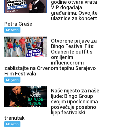
godine otvara vrata
VIP događaja
građanima: Osvojite
ulaznice za koncert
Petra Graše
Magazin
Otvorene prijave za
Bingo Festival Fits:
Odaberite outfit s
omiljenim
influencerom i
zablistajte na Crvenom tepihu Sarajevo
Film Festivala
Magazin
Naše mjesto za naše
ljude: Bingo Group
svojim uposlenicima
posvećuje posebno
lijep festivalski
trenutak
Magazin