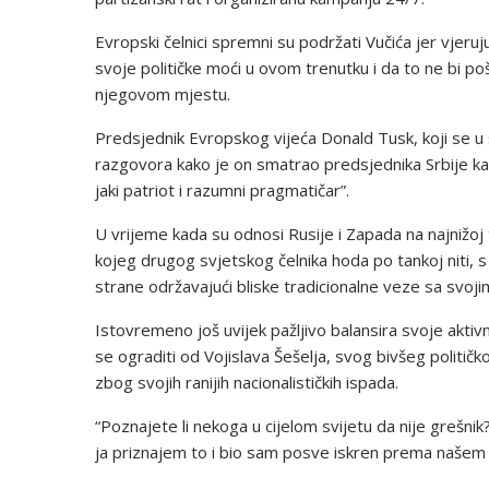
Evropski čelnici spremni su podržati Vučića jer vje
svoje političke moći u ovom trenutku i da to ne bi p
njegovom mjestu.
Predsjednik Evropskog vijeća Donald Tusk, koji se u 
razgovora kako je on smatrao predsjednika Srbije kao
jaki patriot i razumni pragmatičar”.
U vrijeme kada su odnosi Rusije i Zapada na najnižoj 
kojeg drugog svjetskog čelnika hoda po tankoj niti, s 
strane održavajući bliske tradicionalne veze sa svoj
Istovremeno još uvijek pažljivo balansira svoje aktivn
se ograditi od Vojislava Šešelja, svog bivšeg politič
zbog svojih ranijih nacionalističkih ispada.
“Poznajete li nekoga u cijelom svijetu da nije grešn
ja priznajem to i bio sam posve iskren prema našem