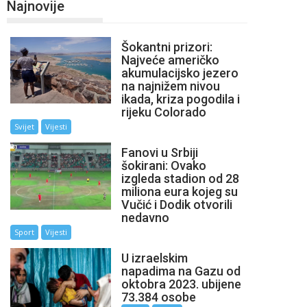
Najnovije
Šokantni prizori:
Najveće američko
akumulacijsko jezero
na najnižem nivou
ikada, kriza pogodila i
rijeku Colorado
Svijet
Vijesti
Fanovi u Srbiji
šokirani: Ovako
izgleda stadion od 28
miliona eura kojeg su
Vučić i Dodik otvorili
nedavno
Sport
Vijesti
U izraelskim
napadima na Gazu od
oktobra 2023. ubijene
73.384 osobe