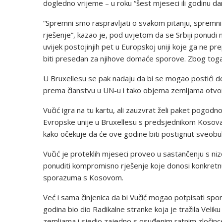
dogledno vrijeme – u roku “šest mjeseci ili godinu d
“Spremni smo raspravljati o svakom pitanju, spremni 
rješenje”, kazao je, pod uvjetom da se Srbiji ponudi 
uvijek postojinjih pet u Europskoj uniji koje ga ne 
biti presedan za njihove domaće sporove. Zbog toga ga
U Bruxellesu se pak nadaju da bi se mogao postići d
prema članstvu u UN-u i tako objema zemljama otvori
Vučić igra na tu kartu, ali zauzvrat želi paket pogodn
Evropske unije u Bruxellesu s predsjednikom Kosova
kako očekuje da će ove godine biti postignut sveobu
Vučić je proteklih mjeseci proveo u sastančenju s nizo
ponuditi kompromisno rješenje koje donosi konkretnu 
sporazuma s Kosovom.
Već i sama činjenica da bi Vučić mogao potpisati spo
godina bio dio Radikalne stranke koja je tražila Veli
zemljama i sjedio zajedno s osuđenim ratnim zločin