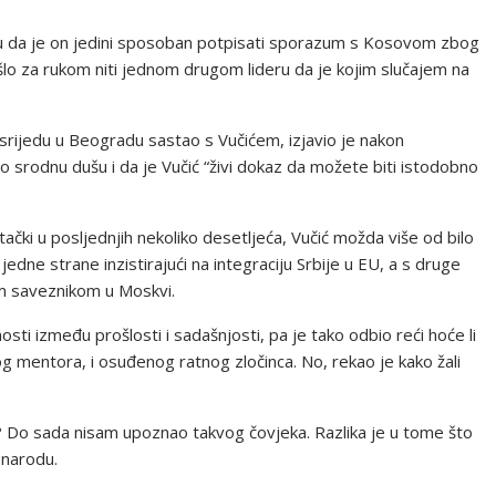
ruju da je on jedini sposoban potpisati sporazum s Kosovom zbog
ošlo za rukom niti jednom drugom lideru da je kojim slučajem na
srijedu u Beogradu sastao s Vučićem, izjavio je nakon
 srodnu dušu i da je Vučić “živi dokaz da možete biti istodobno
tački u posljednjih nekoliko desetljeća, Vučić možda više od bilo
jedne strane inzistirajući na integraciju Srbije u EU, a s druge
im saveznikom u Moskvi.
osti između prošlosti i sadašnjosti, pa je tako odbio reći hoće li
kog mentora, i osuđenog ratnog zločinca. No, rekao je kako žali
ik? Do sada nisam upoznao takvog čovjeka. Razlika je u tome što
 narodu.