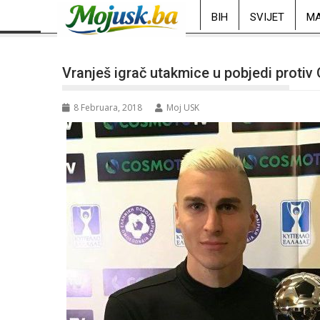
BIH
SVIJET
MA
Vranješ igrač utakmice u pobjedi proti
8 Februara, 2018
Moj USK