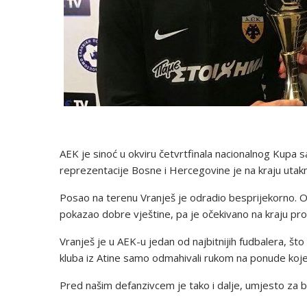
AEK je sinoć u okviru četvrtfinala nacionalnog Kupa
reprezentacije Bosne i Hercegovine je na kraju utakm
Posao na terenu Vranješ je odradio besprijekorno. Os
pokazao dobre vještine, pa je očekivano na kraju pr
Vranješ je u AEK-u jedan od najbitnijih fudbalera, što
kluba iz Atine samo odmahivali rukom na ponude koje
Pred našim defanzivcem je tako i dalje, umjesto za be