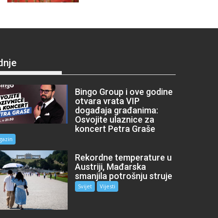
dnje
Bingo Group i ove godine
otvara vrata VIP
događaja građanima:
Osvojite ulaznice za
koncert Petra Graše
gazin
Rekordne temperature u
Austriji, Mađarska
smanjila potrošnju struje
Svijet
Vijesti