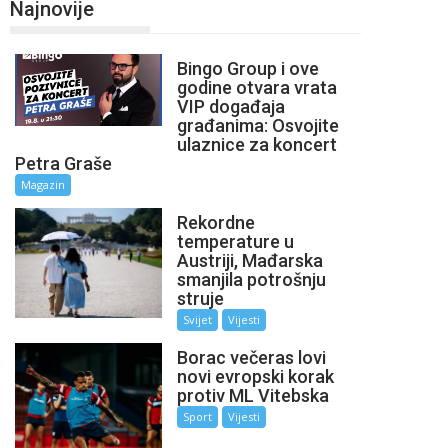
Najnovije
Bingo Group i ove
godine otvara vrata
VIP događaja
građanima: Osvojite
ulaznice za koncert
Petra Graše
Magazin
Rekordne
temperature u
Austriji, Mađarska
smanjila potrošnju
struje
Svijet
Vijesti
Borac večeras lovi
novi evropski korak
protiv ML Vitebska
Sport
Vijesti