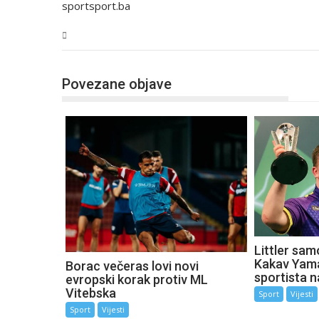
sportsport.ba
Sport
Povezane objave
Littler sam
Kakav Yama
Borac večeras lovi novi
sportista n
evropski korak protiv ML
Vitebska
Sport
Vijesti
Sport
Vijesti