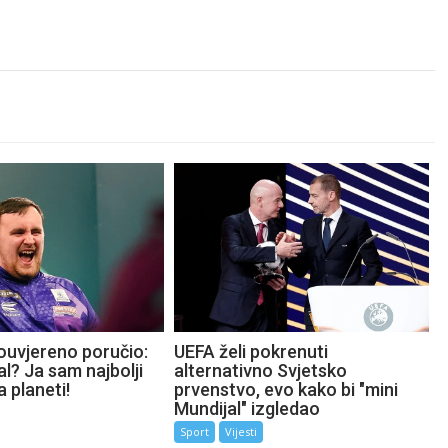
ouvjereno poručio:
UEFA želi pokrenuti
l? Ja sam najbolji
alternativno Svjetsko
a planeti!
prvenstvo, evo kako bi "mini
Mundijal" izgledao
Sport
Vijesti