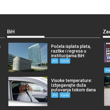
BiH
Za
a
Počela isplata plata,
razlike i regresa u
institucijama BiH
BiH
Vijesti
Ma
Visoke temperature:
Izbjegavajte duža
putovanja tokom dana
BiH
Vijesti