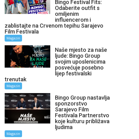
Bingo Festival Fits:
Odaberite outfit s
omiljenim
influencerom i
zablistajte na Crvenom tepihu Sarajevo
Film Festivala
Magazin
Naše mjesto za naše
ljude: Bingo Group
svojim uposlenicima
posvećuje posebno
lijep festivalski
trenutak
Magazin
Bingo Group nastavlja
sponzorstvo
Sarajevo Film
Festivala Partnerstvo
koje kulturu približava
ljudima
Magazin