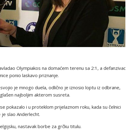
 savladao Olympiakos na domaćem terenu sa 2:1, a defanzivac
ice ponio laskavo priznanje.
vojio je mnogo duela, odlično je iznosio loptu iz odbrane,
oglašen najboljim akterom susreta.
 se pokazalo i u proteklom prijelaznom roku, kada su čelnici
 je slao Anderlecht.
lgijsku, nastavak borbe za grčku titulu.