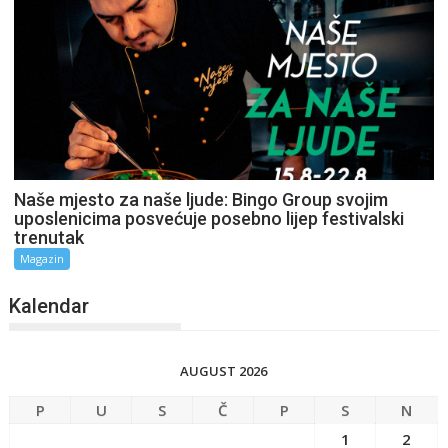
Naše mjesto za naše ljude: Bingo Group svojim
uposlenicima posvećuje posebno lijep festivalski
trenutak
Magazin
Kalendar
AUGUST 2026
P
U
S
Č
P
S
N
1
2