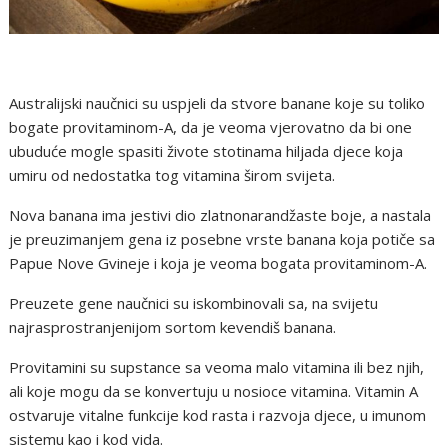
Australijski naučnici su uspjeli da stvore banane koje su toliko
bogate provitaminom-A, da je veoma vjerovatno da bi one
ubuduće mogle spasiti živote stotinama hiljada djece koja
umiru od nedostatka tog vitamina širom svijeta.
Nova banana ima jestivi dio zlatnonarandžaste boje, a nastala
je preuzimanjem gena iz posebne vrste banana koja potiče sa
Papue Nove Gvineje i koja je veoma bogata provitaminom-A.
Preuzete gene naučnici su iskombinovali sa, na svijetu
najrasprostranjenijom sortom kevendiš banana.
Provitamini su supstance sa veoma malo vitamina ili bez njih,
ali koje mogu da se konvertuju u nosioce vitamina. Vitamin A
ostvaruje vitalne funkcije kod rasta i razvoja djece, u imunom
sistemu kao i kod vida.