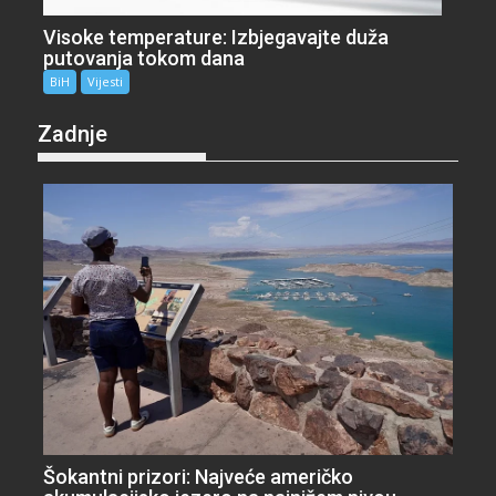
Visoke temperature: Izbjegavajte duža
putovanja tokom dana
BiH
Vijesti
Zadnje
Šokantni prizori: Najveće američko