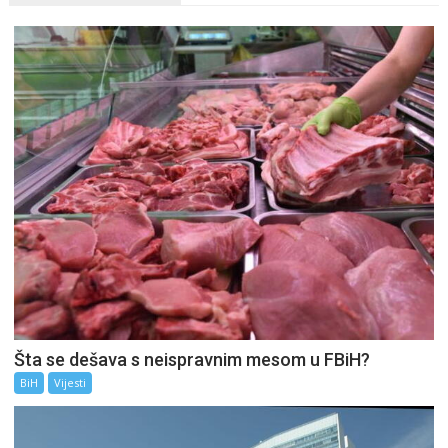
Šta se dešava s neispravnim mesom u FBiH?
BiH
Vijesti