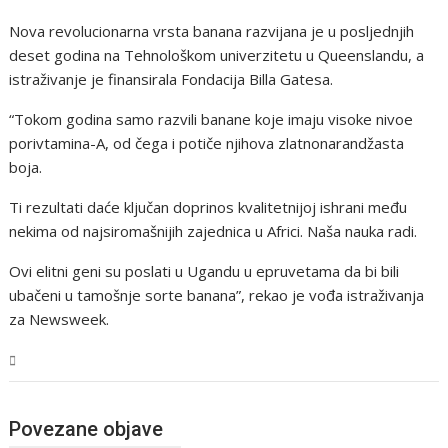
Nova revolucionarna vrsta banana razvijana je u posljednjih
deset godina na Tehnološkom univerzitetu u Queenslandu, a
istraživanje je finansirala Fondacija Billa Gatesa.
“Tokom godina samo razvili banane koje imaju visoke nivoe
porivtamina-A, od čega i potiče njihova zlatnonarandžasta
boja.
Ti rezultati daće ključan doprinos kvalitetnijoj ishrani među
nekima od najsiromašnijih zajednica u Africi. Naša nauka radi.
Ovi elitni geni su poslati u Ugandu u epruvetama da bi bili
ubačeni u tamošnje sorte banana”, rekao je vođa istraživanja
za Newsweek.
BiH
Povezane objave