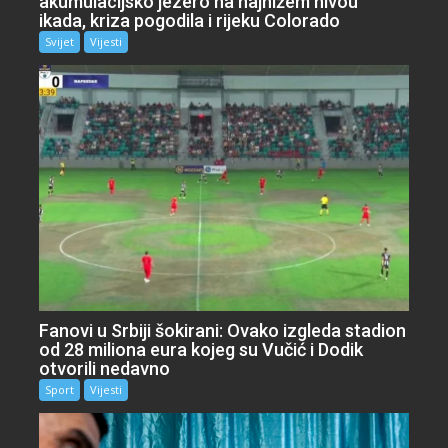
akumulacijsko jezero na najnižem nivou
ikada, kriza pogodila i rijeku Colorado
Svijet
Vijesti
Fanovi u Srbiji šokirani: Ovako izgleda stadion
od 28 miliona eura kojeg su Vučić i Dodik
otvorili nedavno
Sport
Vijesti