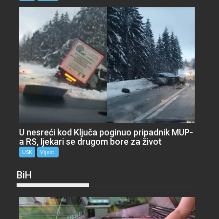
U nesreći kod Ključa poginuo pripadnik MUP-
a RS, ljekari se drugom bore za život
USK
Vijesti
BiH