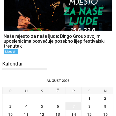
Naše mjesto za naše ljude: Bingo Group svojim
uposlenicima posvećuje posebno lijep festivalski
trenutak
Magazin
Kalendar
AUGUST 2026
P
U
S
Č
P
S
N
1
2
3
4
5
6
7
8
9
10
11
12
13
14
15
16