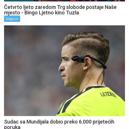
Četvrto ljeto zaredom Trg slobode postaje Naše
mjesto - Bingo Ljetno kino Tuzla
Magazin
Sudac sa Mundijala dobio preko 6.000 prijetećih
poruka