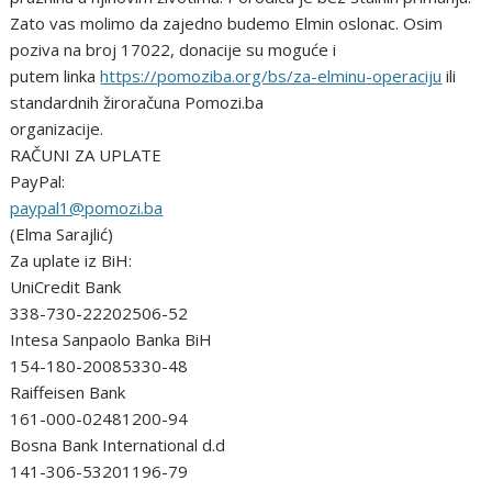
Zato vas molimo da zajedno budemo Elmin oslonac. Osim
poziva na broj 17022, donacije su moguće i
putem linka
https://pomoziba.org/bs/za-elminu-operaciju
ili
standardnih žiroračuna Pomozi.ba
organizacije.
RAČUNI ZA UPLATE
PayPal:
paypal1@pomozi.ba
(Elma Sarajlić)
Za uplate iz BiH:
UniCredit Bank
338-730-22202506-52
Intesa Sanpaolo Banka BiH
154-180-20085330-48
Raiffeisen Bank
161-000-02481200-94
Bosna Bank International d.d
141-306-53201196-79