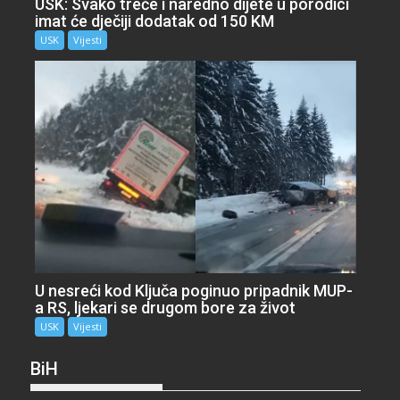
USK: Svako treće i naredno dijete u porodici
imat će dječiji dodatak od 150 KM
USK
Vijesti
U nesreći kod Ključa poginuo pripadnik MUP-
a RS, ljekari se drugom bore za život
USK
Vijesti
BiH