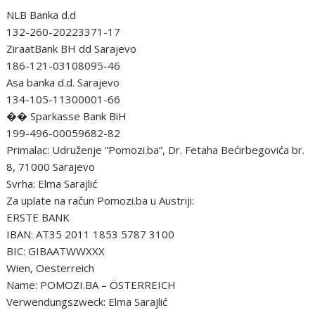
NLB Banka d.d
132-260-20223371-17
ZiraatBank BH dd Sarajevo
186-121-03108095-46
Asa banka d.d. Sarajevo
134-105-11300001-66
�� Sparkasse Bank BiH
199-496-00059682-82
Primalac: Udruženje “Pomozi.ba”, Dr. Fetaha Bećirbegovića br.
8, 71000 Sarajevo
Svrha: Elma Sarajlić
Za uplate na račun Pomozi.ba u Austriji:
ERSTE BANK
IBAN: AT35 2011 1853 5787 3100
BIC: GIBAATWWXXX
Wien, Oesterreich
Name: POMOZI.BA – ÖSTERREICH
Verwendungszweck: Elma Sarajlić