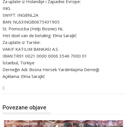
Za uplate iz Holandije i Zapadne Evrope:
ING
SWIFT: INGBNL2A
BAN: NL63INGB0675431905
St. Pomozi.ba (Help Bosnie) NL
Het doel van de betaling: Elma Sarajlić
Za uplate iz Turske:
VAKIF KATILIM BANKASI A.S.
IBAN:TR91 0021 0000 0006 3546 7000 01
İstanbul, Türkiye
Derneğin Adı: Bosna Hersek Yardımlaşma Derneği
Açıklama: Elma Sarajlić
Magazin
Povezane objave