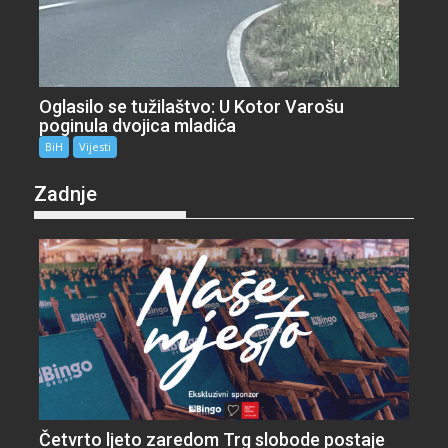
Oglasilo se tužilaštvo: U Kotor Varošu
poginula dvojica mladića
BiH
Vijesti
Zadnje
Četvrto ljeto zaredom Trg slobode postaje