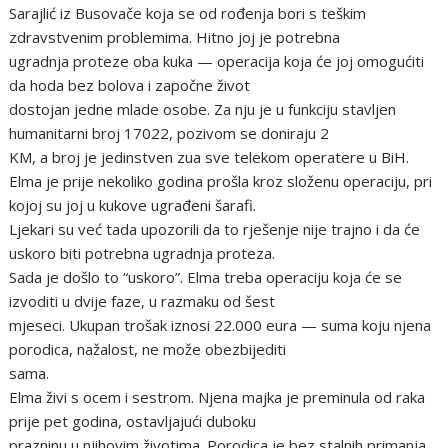
Sarajlić iz Busovače koja se od rođenja bori s teškim
zdravstvenim problemima. Hitno joj je potrebna
ugradnja proteze oba kuka — operacija koja će joj omogućiti
da hoda bez bolova i započne život
dostojan jedne mlade osobe. Za nju je u funkciju stavljen
humanitarni broj 17022, pozivom se doniraju 2
KM, a broj je jedinstven zua sve telekom operatere u BiH.
Elma je prije nekoliko godina prošla kroz složenu operaciju, pri
kojoj su joj u kukove ugrađeni šarafi.
Ljekari su već tada upozorili da to rješenje nije trajno i da će
uskoro biti potrebna ugradnja proteza.
Sada je došlo to “uskoro”. Elma treba operaciju koja će se
izvoditi u dvije faze, u razmaku od šest
mjeseci. Ukupan trošak iznosi 22.000 eura — suma koju njena
porodica, nažalost, ne može obezbijediti
sama.
Elma živi s ocem i sestrom. Njena majka je preminula od raka
prije pet godina, ostavljajući duboku
prazninu u njihovim životima. Porodica je bez stalnih primanja.