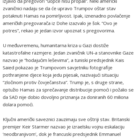
izjavio da pregovori “uopće nisu propali”. Neki američki
zvaničnici nadaju se da će upravo Trumpov oštar stav
potaknuti Hamas na pomirljivost. Ipak, iznenadno povlačenje
američkih pregovarača iz Dohe izazvalo je šok. “Ovo je
potres”, rekao je jedan izvor upoznat s pregovorima.
U međuvremenu, humanitarna kriza u Gazi dostiže
katastrofalne razmjere. Jedan zvaničnik UN-a stanovnike Gaze
nazvao je “hodajućim leševima”, a tuniski predsjednik Kais
Saied pokazao je Trumpovom savjetniku fotografije
pothranjene djece koja jedu pijesak, nazivajući situaciju
“zločinom protiv čovječanstva”. Trump je, s druge strane,
optužio Hamas za sprečavanje distribucije pomoći i požalio se
da SAD nije dobio dovoljno priznanja za doniranih 60 miliona
dolara pomoći.
Ključni američki saveznici zauzimaju sve oštriji stav. Britanski
premijer Keir Starmer nazvao je izraelsku vojnu eskalaciju
‘neodbranjivom’, dok je francuski predsjednik Emmanuel