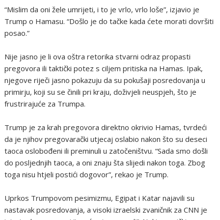
“Mislim da oni žele umrijeti, i to je vrlo, vrlo loše”, izjavio je
Trump o Hamasu. “Došlo je do tačke kada ćete morati dovršiti
posao.”
Nije jasno je li ova oštra retorika stvarni odraz propasti
pregovora ili taktički potez s ciljem pritiska na Hamas. Ipak,
njegove riječi jasno pokazuju da su pokušaji posredovanja u
primirju, koji su se činili pri kraju, doživjeli neuspjeh, što je
frustrirajuće za Trumpa.
Trump je za krah pregovora direktno okrivio Hamas, tvrdeći
da je njihov pregovarački utjecaj oslabio nakon što su deseci
taoca oslobođeni ili preminuli u zatočeništvu. “Sada smo došli
do posljednjih taoca, a oni znaju šta slijedi nakon toga. Zbog
toga nisu htjeli postići dogovor”, rekao je Trump.
Uprkos Trumpovom pesimizmu, Egipat i Katar najavili su
nastavak posredovanja, a visoki izraelski zvaničnik za CNN je