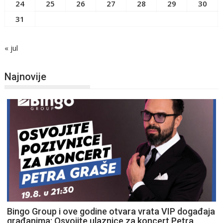
24
25
26
27
28
29
30
31
« jul
Najnovije
Bingo Group i ove godine otvara vrata VIP događaja
građanima: Osvojite ulaznice za koncert Petra