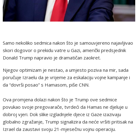
Samo nekoliko sedmica nakon što je samouvjereno najavljivao
skori dogovor o prekidu vatre u Gazi, američki predsjednik
Donald Trump napravio je dramatičan zaokret.
Njegov optimizam je nestao, a umjesto poziva na mir, sada
poručuje Izraelu da je vrijeme za eskalaciju vojne kampanje i
da “dovrši posao” s Hamasom, piše CNN.
Ova promjena dolazi nakon što je Trump ove sedmice
povukao svoje pregovarače, tvrdeći da Hamas ne djeluje u
dobroj vjeri. Dok slike izgladnjele djece iz Gaze izazivaju
globalno zgražanje, Trump signalizira da neće vršiti pritisak na
Izrael da zaustavi svoju 21-mjesečnu vojnu operaciju.