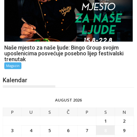
Naše mjesto za naše ljude: Bingo Group svojim
uposlenicima posvećuje posebno lijep festivalski
trenutak
Magazin
Kalendar
AUGUST 2026
P
U
S
Č
P
S
N
1
2
3
4
5
6
7
8
9