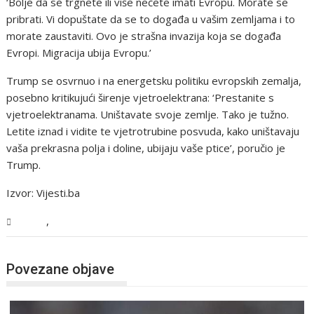
‘Bolje da se trgnete ili više nećete imati Evropu. Morate se
pribrati. Vi dopuštate da se to događa u vašim zemljama i to
morate zaustaviti. Ovo je strašna invazija koja se događa
Evropi. Migracija ubija Evropu.’
Trump se osvrnuo i na energetsku politiku evropskih zemalja,
posebno kritikujući širenje vjetroelektrana: ‘Prestanite s
vjetroelektranama. Uništavate svoje zemlje. Tako je tužno.
Letite iznad i vidite te vjetrotrubine posvuda, kako uništavaju
vaša prekrasna polja i doline, ubijaju vaše ptice’, poručio je
Trump.
Izvor: Vijesti.ba
,
Svijet
Vijesti
Povezane objave