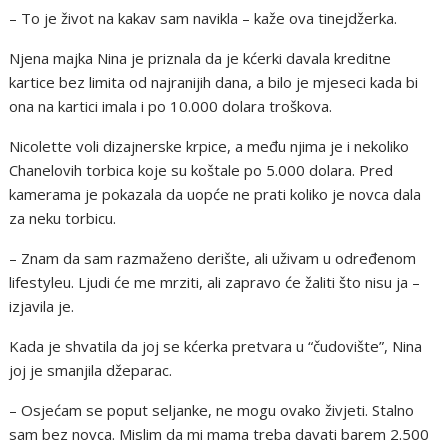
– To je život na kakav sam navikla – kaže ova tinejdžerka.
Njena majka Nina je priznala da je kćerki davala kreditne
kartice bez limita od najranijih dana, a bilo je mjeseci kada bi
ona na kartici imala i po 10.000 dolara troškova.
Nicolette voli dizajnerske krpice, a među njima je i nekoliko
Chanelovih torbica koje su koštale po 5.000 dolara. Pred
kamerama je pokazala da uopće ne prati koliko je novca dala
za neku torbicu.
– Znam da sam razmaženo derište, ali uživam u određenom
lifestyleu. Ljudi će me mrziti, ali zapravo će žaliti što nisu ja –
izjavila je.
Kada je shvatila da joj se kćerka pretvara u “čudovište”, Nina
joj je smanjila džeparac.
– Osjećam se poput seljanke, ne mogu ovako živjeti. Stalno
sam bez novca. Mislim da mi mama treba davati barem 2.500