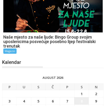
Naše mjesto za naše ljude: Bingo Group svojim
uposlenicima posvećuje posebno lijep festivalski
trenutak
Magazin
Kalendar
AUGUST 2026
P
U
S
Č
P
S
N
1
2
3
4
5
6
7
8
9