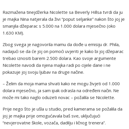
Razmažena tinejdžerka Nicolette sa Beverly Hillsa tvrdi da ju
je majka Nina natjerala da živi “poput seljanke” nakon što joj je
smanjila džeparac s 5.000 na 1.000 dolara mjesečno (oko
1.630 KM).
Zbog svega je nagovorila mamu da dođe u emisiju dr. Phila,
nadajući se da će joj on pomoći uvjeriti je kako bi joj džeparac
trebao iznositi barem 2.500 dolara. Kao svoje argumente
Nicolette navodi da njena majka radi po cijele dane i ne
pokazuje joj svoju ljubav na druge načine.
– Želim da moja mama shvati kako ne mogu živjeti od 1.000
dolara mjesečno, ja sam ipak odrasla na određeni način. Ne
može mi tako naglo oduzeti novac – požalila se Nicolette.
Prije nego što je ušla u studio, pred kamerama se požalila da
joj je majka prije omogućavala baš sve, uključujući
“nevjerovatne škole, vozača, dadilju i ličnog trenera”.