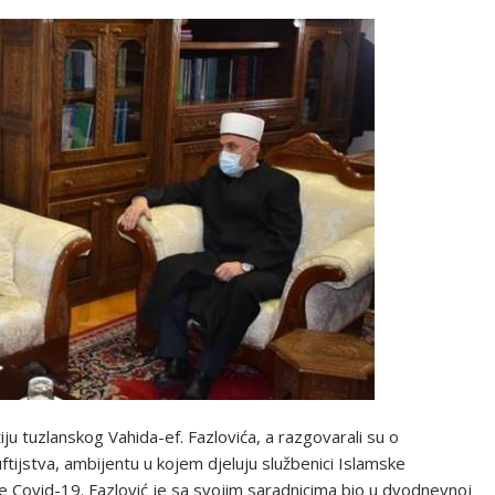
ju tuzlanskog Vahida-ef. Fazlovića, a razgovarali su o
uftijstva, ambijentu u kojem djeluju službenici Islamske
e Covid-19. Fazlović je sa svojim saradnicima bio u dvodnevnoj