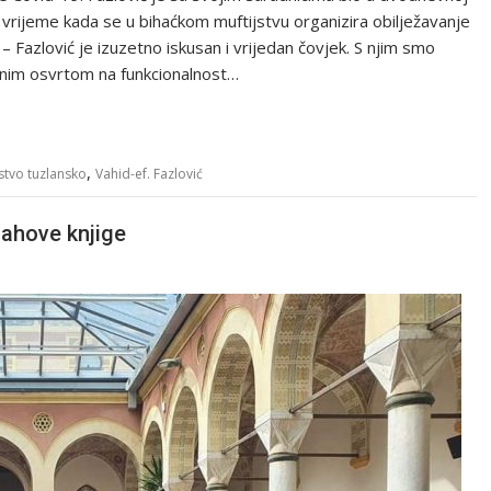
u vrijeme kada se u bihaćkom muftijstvu organizira obilježavanje
 Fazlović je izuzetno iskusan i vrijedan čovjek. S njim smo
bnim osvrtom na funkcionalnost…
,
jstvo tuzlansko
Vahid-ef. Fazlović
lahove knjige