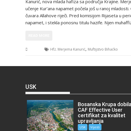
Kanurić, nova mlada hafiza sa područja Krajine. Merje
učenje Kur’ana napamet počela još u ranoj mladosti. 
čuvara Allahove riječi. Pred komisijom Rijaseta u perio
napamet, i stekla ponosnu titulu hazife. Njen muhaff
READ MORE
,
USK
Hfz. Merjema Kanurić
Muftijstvo Bihaćko
USK
Bosanska Krupa dobil
CAF Effective User
certifikat za kvalitet
upravljanja
USK
Vijesti