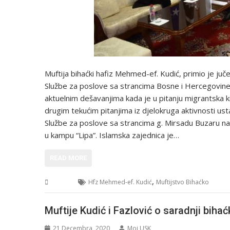
Muftija bihaćki hafiz Mehmed-ef. Kudić, primio je ju
Službe za poslove sa strancima Bosne i Hercegovine. 
aktuelnim dešavanjima kada je u pitanju migrantska kr
drugim tekućim pitanjima iz djelokruga aktivnosti us
Službe za poslove sa strancima g. Mirsadu Buzaru na p
u kampu “Lipa”. Islamska zajednica je…
READ MORE
,
USK
Hfz Mehmed-ef. Kudić
Muftijstvo Bihaćko
Muftije Kudić i Fazlović o saradnji biha
21 Decembra, 2020
Moj USK