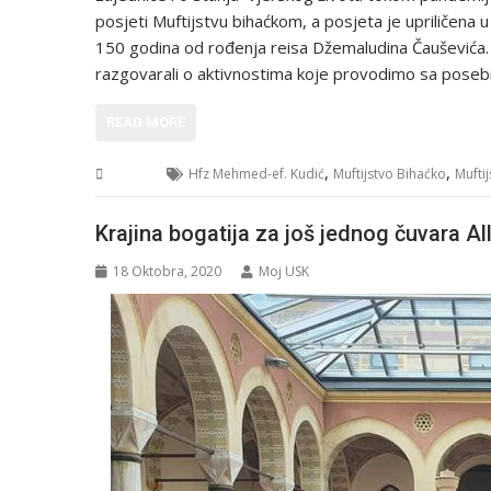
posjeti Muftijstvu bihaćkom, a posjeta je upriličena 
150 godina od rođenja reisa Džemaludina Čauševića. –
razgovarali o aktivnostima koje provodimo sa pose
READ MORE
,
,
USK
Hfz Mehmed-ef. Kudić
Muftijstvo Bihaćko
Mufti
Krajina bogatija za još jednog čuvara Al
18 Oktobra, 2020
Moj USK