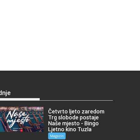
dnje
Četvrto ljeto zaredom
Trg slobode postaje
Naše mjesto - Bingo
Ljetno kino Tuzla
Magazin