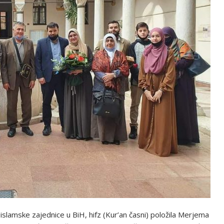
islamske zajednice u BiH, hifz (Kur’an časni) položila Merjema