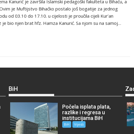
ma Kanurić je završila Islamski pedagoški fakulteta u Bihaću, a
Ovim je Muftijstvo Bihaćko postalo još bogatije za jednog
du od 03.10 do 17.10. u cijelosti je proučila cijeli Kur’an
iz je bio njen brat hfz. Hamza Kanurić. Sa njom su na samoj…
BiH
Za
a
Počela isplata plata,
razlike i regresa u
institucijama BiH
BiH
Vijesti