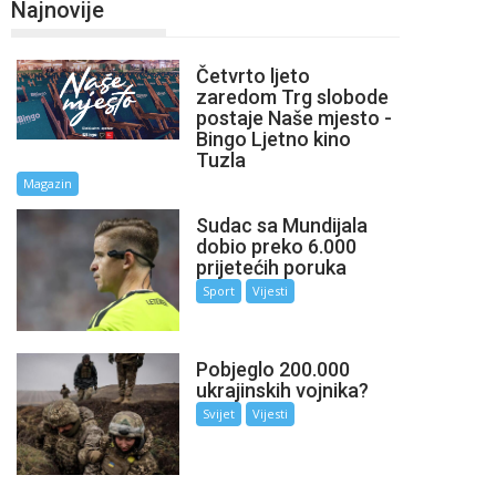
Najnovije
Četvrto ljeto
zaredom Trg slobode
postaje Naše mjesto -
Bingo Ljetno kino
Tuzla
Magazin
Sudac sa Mundijala
dobio preko 6.000
prijetećih poruka
Sport
Vijesti
Pobjeglo 200.000
ukrajinskih vojnika?
Svijet
Vijesti