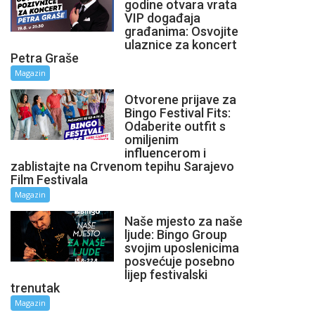
godine otvara vrata
VIP događaja
građanima: Osvojite
ulaznice za koncert
Petra Graše
Magazin
Otvorene prijave za
Bingo Festival Fits:
Odaberite outfit s
omiljenim
influencerom i
zablistajte na Crvenom tepihu Sarajevo
Film Festivala
Magazin
Naše mjesto za naše
ljude: Bingo Group
svojim uposlenicima
posvećuje posebno
lijep festivalski
trenutak
Magazin