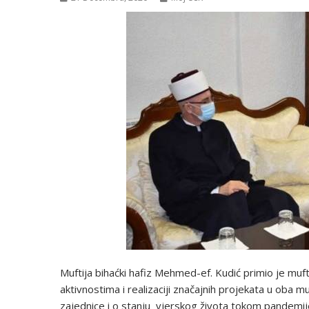
Muftija bihaćki hafiz Mehmed-ef. Kudić primio je mufti
aktivnostima i realizaciji značajnih projekata u oba m
zajednice i o stanju vjerskog života tokom pandemij