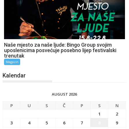
Naše mjesto za naše ljude: Bingo Group svojim
uposlenicima posvećuje posebno lijep festivalski
trenutak
Magazin
Kalendar
AUGUST 2026
P
U
S
Č
P
S
N
1
2
3
4
5
6
7
8
9