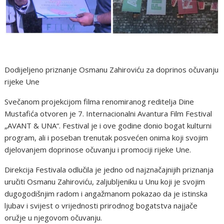
Dodijeljeno priznanje Osmanu Zahiroviću za doprinos očuvanju
rijeke Une
Svečanom projekcijom filma renomiranog reditelja Dine
Mustafića otvoren je 7. Internacionalni Avantura Film Festival
„AVANT & UNA“. Festival je i ove godine donio bogat kulturni
program, ali i poseban trenutak posvećen onima koji svojim
djelovanjem doprinose očuvanju i promociji rijeke Une.
Direkcija Festivala odlučila je jedno od najznačajnijih priznanja
uručiti Osmanu Zahiroviću, zaljubljeniku u Unu koji je svojim
dugogodišnjim radom i angažmanom pokazao da je istinska
ljubav i svijest o vrijednosti prirodnog bogatstva najjače
oružje u njegovom očuvanju.